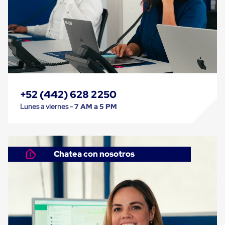
Kraft
Bolsas
de
Aire
Plasticas
Infladores
Airbags
Cajas
de
Carton
Cajas
+52 (442) 628 2250
con
Lunes a viernes -
7 AM a 5 PM
Divisores
Cajas
de
Carton
Corrugado
Chatea con nosotros
Cajas
de
Carton
Jumbo
Interiores
y
Separadores
de