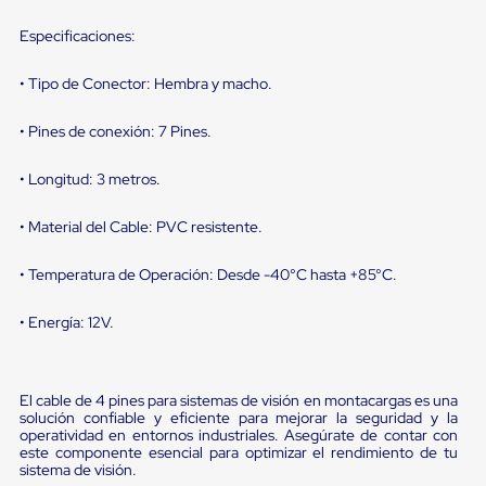
Diablito
de
Especificaciones:
carga
Diablito
eléctrico
• Tipo de Conector: Hembra y macho.
Diablito
manual
• Pines de conexión: 7 Pines.
Plataformas
de
• Longitud: 3 metros.
carga
Jaulas
de
• Material del Cable: PVC resistente.
Distribución
Ultima
• Temperatura de Operación: Desde -40°C hasta +85°C.
Milla
Dollies
para
• Energía: 12V.
Charolas
Plásticas
Contenedores
Metálicos
El cable de 4 pines para sistemas de visión en montacargas es una
Colapsables
solución confiable y eficiente para mejorar la seguridad y la
Jaulas
operatividad en entornos industriales. Asegúrate de contar con
este componente esencial para optimizar el rendimiento de tu
de
sistema de visión.
Distribución