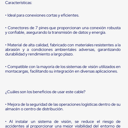
portátiles
Características:
de
Cargas
• Ideal para conexiones cortas y eficientes.
Convencionales
Sellos
para
• Conectores de 7 pines que proporcionan una conexión robusta
Puertas
y confiable, asegurando la transmisión de datos y energía.
de
andén
• Material de alta calidad, fabricado con materiales resistentes a la
Sellos
abrasión y a condiciones ambientales adversas, garantizando
de
durabilidad y rendimiento a largo plazo.
Cabezal
Fijo
• Compatible con la mayoría de los sistemas de visión utilizados en
Sellos
montacargas, facilitando su integración en diversas aplicaciones.
de
Cabezal
Colgante
Cortina
¿Cuáles son los beneficios de usar este cable?
Retenedores
de
andén
• Mejora de la seguridad de las operaciones logísticas dentro de su
Retenedores
almacén o centro de distribución.
de
andén
• Al instalar un sistema de visión, se reduce el riesgo de
con
accidentes al proporcionar una mejor visibilidad del entorno de