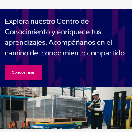
Cinta
de
Aislar
Explora nuestro Centro de
Cinta
de
Conocimiento y enriquece tus
Aluminio
Cinta
aprendizajes. Acompáñanos en el
de
Papel
camino del conocimiento compartido
Cinta
de
Seguridad
Masking
Conocer más
Tape
Cinta
Adhesiva
Transparente
y
Canela
Cinta
Flejadora
Cinta
Tipo
Diurex