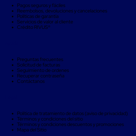
Soluciones
Pagos seguros y fáciles
de
Reembolsos, devoluciones y cancelaciones
sujeción
Políticas de garantía
de
Servicios de valor al cliente
carga
Crédito RIVUS®
Fleje
compuesto
de
Ayuda
alta
resistencia
Fleje
Preguntas frecuentes
de
Solicitud de facturas
cordón
Seguimiento de ordenes
de
Recuperar contraseña
poliéster
Contáctanos
fusionado
Fleje
de
Legal
poliéster
tejido
de
Política de tratamiento de datos (aviso de privacidad)
alta
Términos y condiciones del sitio
resistencia
Términos y condiciones descuentos y promociones
Gancho
Mapa del Sitio
para