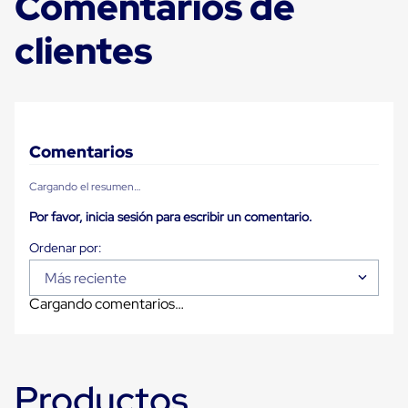
Comentarios de
Carton
Plastico
clientes
Esquineros
de
Carton
Esquineros
Plasticos
Soluciones
de
Comentarios
Embalaje
Tiersheet
Cargando el resumen…
Layer
Pad
Por favor, inicia sesión para escribir un comentario.
Plastico
Laminas
de
Carton
Más reciente
Tiersheet
Cargando comentarios…
Hojas
de
Carton
Anti
Deslizamiento
Productos
Separador
de