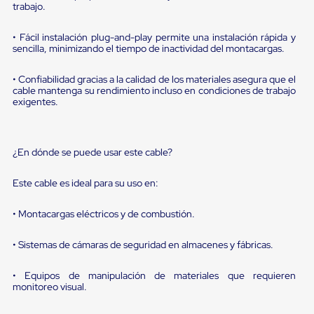
sistema
trabajo.
de
retención
• Fácil instalación plug-and-play permite una instalación rápida y
de
sencilla, minimizando el tiempo de inactividad del montacargas.
ruedas
Retenedores
de
• Confiabilidad gracias a la calidad de los materiales asegura que el
andén
cable mantenga su rendimiento incluso en condiciones de trabajo
exigentes.
Automáticos
Retenedores
de
Andén
¿En dónde se puede usar este cable?
Multi
Transportes
Controles
Este cable es ideal para su uso en:
de
Muelle/Andén
• Montacargas eléctricos y de combustión.
Controles
de
Muelle/Andén
• Sistemas de cámaras de seguridad en almacenes y fábricas.
Básico
Controles
• Equipos de manipulación de materiales que requieren
de
monitoreo visual.
Muelle/Andén
Integral