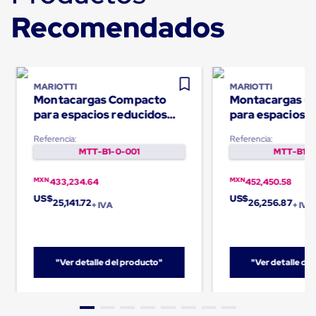
Carton
Recomendados
Corrugado
Freezer
Spacers
Separador
para
Congelación
MARIOTTI
MARIOTTI
Estandar
Montacargas Compacto
Montacargas C
Separador
para espacios reducidos
para espacios 
para
1000Kg - ME10C
1200Kg - ME12
Congelación
Referencia:
Referencia:
Ultra
MTT-B1-0-001
MTT-B1-0
Flujo
Cintas
MXN
MXN
433,234.64
452,450.58
protectoras
US$
US$
Cintas
25,141.72
26,256.87
+ IVA
+ IVA
adhesivas
Cinta
de
Tela
Cinta
"Ver detalle del producto"
"Ver detalle de
para
Ductos
y
Tuberias