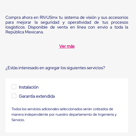
Ultima
Milla
Anti-
Compra ahora en RIVUSmx tu sistema de visión y sus accesorios
Robo
para mejorar la seguridad y operatividad de tus procesos
Hormiga
losgísticos. Disponible de venta en línea con envio a toda la
Estanterías
República Mexicana.
Móviles
MRO
Distribución
Ver más
Equipos
Móviles
Diablitos
de
¿Estás interesado en agregar los siguientes servicios?
carga
Empaque
y
Instalación
Embalaje
Playo
Garantía extendida
Emplaye
Stretch
Todos los servicios adicionales seleccionados serán cotizados de
Film
manera independiente por nuestro departamento de Ingeniería y
Automatico
Servicio.
Emplaye
Manual
Plastico