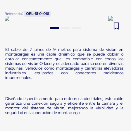
Pestañas
9
.
flejadora
de
:
Referencia
ORL-S1-0-061
Borde
10
.
slip sheet
de
andén
Pestañas
de
Borde
de
El cable de 7 pines de 9 metros para sistema de visión en
andén
montacargas es una cable dinámico que se puede doblar o
Mecánicas
enrollar constantemente que, es compatible con todos los
Pestañas
sistemas de visión Orlaco y es adecuado para su uso en diversas
de
máquinas, vehículos como montacargas y carretillas elevadoras
industriales, equipados con conectores moldeados
Borde
impermeables.
de
andén
Hidráulicas
Rampas
Diseñado específicamente para entornos industriales, este cable
de
garantiza una conexión segura y eficiente entre la cámara y el
patio
monitor del sistema de visión, mejorando la visibilidad y la
portátiles
seguridad en la operación de montacargas.
Rampas
de
patio