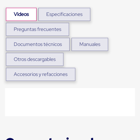
Plastico
Tarimas
Videos
Especificaciones
de
Plastico
para
Preguntas frecuentes
Buenas
Prácticas
de
Documentos técnicos
Manuales
Manufactura
Tarimas
Otros descargables
de
Plastico
para
Accesorios y refacciones
Exportación
Tarimas
de
Plastico
Rackeables
Tarimas
de
Plastico
Multiusos
Esquineros
Angulos
de