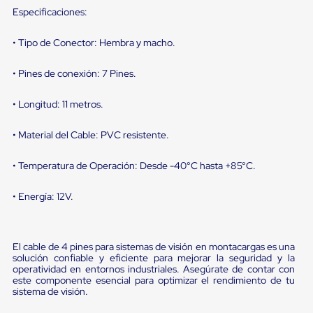
Diablito
Especificaciones:
de
carga
Diablito
• Tipo de Conector: Hembra y macho.
eléctrico
Diablito
• Pines de conexión: 7 Pines.
manual
Plataformas
de
• Longitud: 11 metros.
carga
Jaulas
• Material del Cable: PVC resistente.
de
Distribución
• Temperatura de Operación: Desde -40°C hasta +85°C.
Ultima
Milla
Dollies
• Energía: 12V.
para
Charolas
Plásticas
Contenedores
El cable de 4 pines para sistemas de visión en montacargas es una
Metálicos
solución confiable y eficiente para mejorar la seguridad y la
Colapsables
operatividad en entornos industriales. Asegúrate de contar con
Jaulas
este componente esencial para optimizar el rendimiento de tu
sistema de visión.
de
Distribución