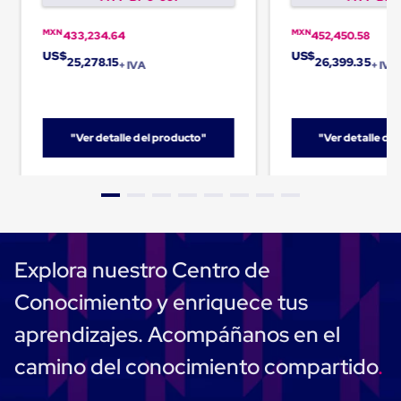
Cinta
de
MXN
MXN
433,234.64
452,450.58
Aislar
US$
US$
Cinta
25,278.15
26,399.35
+ IVA
+ IVA
de
Aluminio
Cinta
de
"Ver detalle del producto"
"Ver detalle de
Papel
Cinta
de
Seguridad
Masking
Tape
Cinta
Adhesiva
Explora nuestro Centro de
Transparente
y
Conocimiento y enriquece tus
Canela
Cinta
aprendizajes. Acompáñanos en el
Flejadora
Cinta
camino del conocimiento compartido
Tipo
Diurex