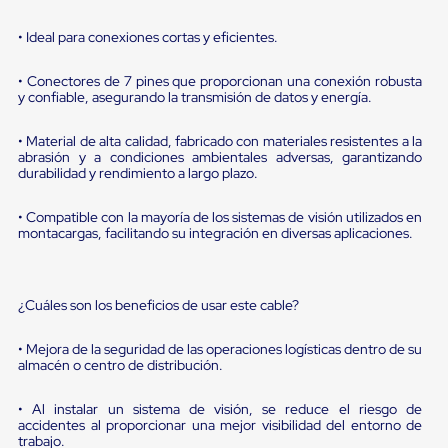
portátiles
de
Cargas
• Ideal para conexiones cortas y eficientes.
Convencionales
Sellos
• Conectores de 7 pines que proporcionan una conexión robusta
para
y confiable, asegurando la transmisión de datos y energía.
Puertas
de
• Material de alta calidad, fabricado con materiales resistentes a la
andén
abrasión y a condiciones ambientales adversas, garantizando
Sellos
durabilidad y rendimiento a largo plazo.
de
Cabezal
Fijo
• Compatible con la mayoría de los sistemas de visión utilizados en
montacargas, facilitando su integración en diversas aplicaciones.
Sellos
de
Cabezal
Colgante
¿Cuáles son los beneficios de usar este cable?
Cortina
Retenedores
de
• Mejora de la seguridad de las operaciones logísticas dentro de su
andén
almacén o centro de distribución.
Retenedores
de
• Al instalar un sistema de visión, se reduce el riesgo de
andén
accidentes al proporcionar una mejor visibilidad del entorno de
con
trabajo.