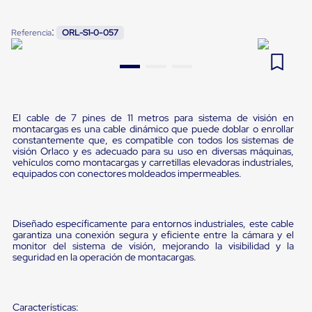
Pestañas
9
.
flejadora
de
:
Referencia
ORL-S1-0-057
Borde
10
.
cámara cph
de
andén
Pestañas
de
Borde
de
El cable de 7 pines de 11 metros para sistema de visión en
andén
montacargas es una cable dinámico que puede doblar o enrollar
Mecánicas
constantemente que, es compatible con todos los sistemas de
Pestañas
visión Orlaco y es adecuado para su uso en diversas máquinas,
de
vehículos como montacargas y carretillas elevadoras industriales,
equipados con conectores moldeados impermeables.
Borde
de
andén
Hidráulicas
Diseñado específicamente para entornos industriales, este cable
Rampas
garantiza una conexión segura y eficiente entre la cámara y el
de
monitor del sistema de visión, mejorando la visibilidad y la
patio
seguridad en la operación de montacargas.
portátiles
Rampas
de
patio
Características: