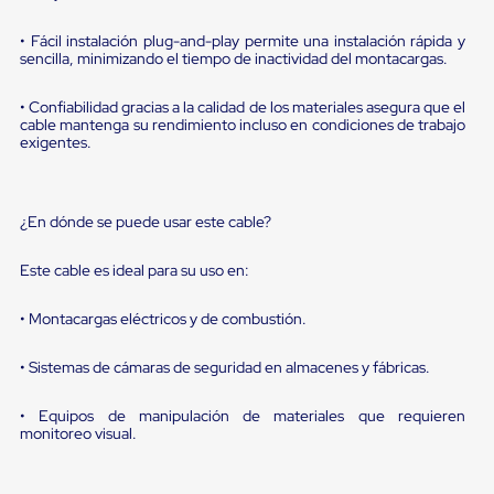
sistema
de
• Fácil instalación plug-and-play permite una instalación rápida y
retención
sencilla, minimizando el tiempo de inactividad del montacargas.
de
ruedas
Retenedores
• Confiabilidad gracias a la calidad de los materiales asegura que el
de
cable mantenga su rendimiento incluso en condiciones de trabajo
andén
exigentes.
Automáticos
Retenedores
de
Andén
¿En dónde se puede usar este cable?
Multi
Transportes
Este cable es ideal para su uso en:
Controles
de
• Montacargas eléctricos y de combustión.
Muelle/Andén
Controles
de
• Sistemas de cámaras de seguridad en almacenes y fábricas.
Muelle/Andén
Básico
• Equipos de manipulación de materiales que requieren
Controles
monitoreo visual.
de
Muelle/Andén
Integral