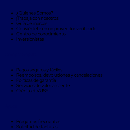
Soluciones
de
¿Quienes Somos?
sujeción
¡Trabaja con nosotros!
de
Guía de marcas
carga
Conviértete en un proveedor verificado
Fleje
Centro de conocimiento
compuesto
Inversionistas
de
alta
resistencia
Compra Seguro
Fleje
de
cordón
Pagos seguros y fáciles
de
Reembolsos, devoluciones y cancelaciones
poliéster
Políticas de garantía
fusionado
Servicios de valor al cliente
Fleje
Crédito RIVUS®
de
poliéster
tejido
Ayuda
de
alta
resistencia
Preguntas frecuentes
Gancho
Solicitud de facturas
para