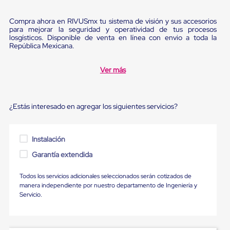
Ultima
Milla
Compra ahora en RIVUSmx tu sistema de visión y sus accesorios
Anti-
para mejorar la seguridad y operatividad de tus procesos
Robo
losgísticos. Disponible de venta en línea con envio a toda la
Hormiga
República Mexicana.
Estanterías
Móviles
MRO
Ver más
Distribución
Equipos
Móviles
Diablitos
¿Estás interesado en agregar los siguientes servicios?
de
carga
Empaque
Instalación
y
Embalaje
Garantía extendida
Playo
Emplaye
Todos los servicios adicionales seleccionados serán cotizados de
Stretch
manera independiente por nuestro departamento de Ingeniería y
Film
Servicio.
Automatico
Emplaye
Manual
Plastico