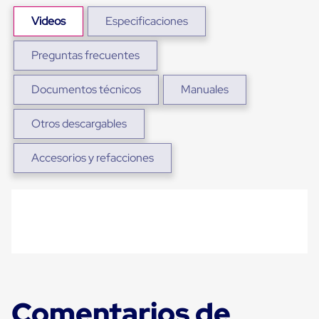
Plastico
Tarimas
Videos
Especificaciones
de
Plastico
Preguntas frecuentes
para
Buenas
Prácticas
Documentos técnicos
Manuales
de
Manufactura
Tarimas
Otros descargables
de
Plastico
Accesorios y refacciones
para
Exportación
Tarimas
de
Plastico
Rackeables
Tarimas
de
Plastico
Multiusos
Esquineros
Comentarios de
Angulos
de