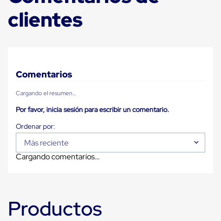
Carton
clientes
Plastico
Esquineros
de
Carton
Esquineros
Plasticos
Soluciones
Comentarios
de
Embalaje
Cargando el resumen…
Tiersheet
Layer
Por favor, inicia sesión para escribir un comentario.
Pad
Plastico
Laminas
de
Más reciente
Carton
Cargando comentarios…
Tiersheet
Hojas
de
Carton
Anti
Productos
Deslizamiento
Separador
de