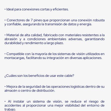
portátiles
de
Cargas
• Ideal para conexiones cortas y eficientes.
Convencionales
Sellos
• Conectores de 7 pines que proporcionan una conexión robusta
para
y confiable, asegurando la transmisión de datos y energía.
Puertas
de
• Material de alta calidad, fabricado con materiales resistentes a la
andén
abrasión y a condiciones ambientales adversas, garantizando
Sellos
durabilidad y rendimiento a largo plazo.
de
Cabezal
Fijo
• Compatible con la mayoría de los sistemas de visión utilizados en
montacargas, facilitando su integración en diversas aplicaciones.
Sellos
de
Cabezal
Colgante
¿Cuáles son los beneficios de usar este cable?
Cortina
Retenedores
de
• Mejora de la seguridad de las operaciones logísticas dentro de su
andén
almacén o centro de distribución.
Retenedores
de
• Al instalar un sistema de visión, se reduce el riesgo de
andén
accidentes al proporcionar una mejor visibilidad del entorno de
con
trabajo.