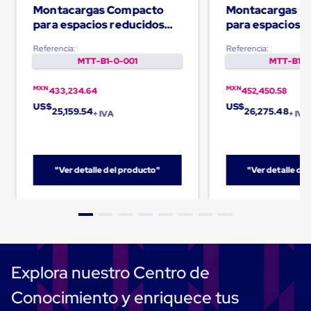
Montacargas Compacto
Montacargas C
Cinta
de
para espacios reducidos
para espacios 
Aislar
1000Kg - ME10C
1200Kg - ME12
Cinta
Referencia:
Referencia:
de
MTT-B1-0-001
MTT-B1-0
Aluminio
Cinta
MXN
MXN
433,234.64
452,450.58
de
US$
US$
Papel
25,159.54
26,275.48
+ IVA
+ IVA
Cinta
de
Seguridad
Masking
"Ver detalle del producto"
"Ver detalle de
Tape
Cinta
Adhesiva
Transparente
y
Canela
Cinta
Flejadora
Explora nuestro Centro de
Cinta
Tipo
Conocimiento y enriquece tus
Diurex