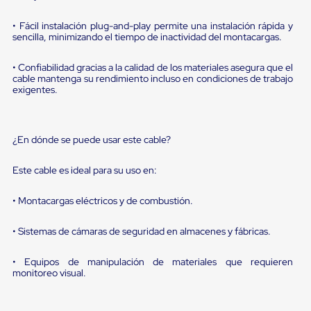
sistema
de
• Fácil instalación plug-and-play permite una instalación rápida y
retención
sencilla, minimizando el tiempo de inactividad del montacargas.
de
ruedas
Retenedores
• Confiabilidad gracias a la calidad de los materiales asegura que el
de
cable mantenga su rendimiento incluso en condiciones de trabajo
andén
exigentes.
Automáticos
Retenedores
de
Andén
¿En dónde se puede usar este cable?
Multi
Transportes
Este cable es ideal para su uso en:
Controles
de
• Montacargas eléctricos y de combustión.
Muelle/Andén
Controles
de
• Sistemas de cámaras de seguridad en almacenes y fábricas.
Muelle/Andén
Básico
• Equipos de manipulación de materiales que requieren
Controles
monitoreo visual.
de
Muelle/Andén
Integral