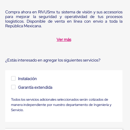
Ultima
Milla
Compra ahora en RIVUSmx tu sistema de visión y sus accesorios
Anti-
para mejorar la seguridad y operatividad de tus procesos
Robo
losgísticos. Disponible de venta en línea con envio a toda la
Hormiga
República Mexicana.
Estanterías
Móviles
MRO
Ver más
Distribución
Equipos
Móviles
Diablitos
¿Estás interesado en agregar los siguientes servicios?
de
carga
Empaque
Instalación
y
Embalaje
Garantía extendida
Playo
Emplaye
Todos los servicios adicionales seleccionados serán cotizados de
Stretch
manera independiente por nuestro departamento de Ingeniería y
Film
Servicio.
Automatico
Emplaye
Manual
Plastico