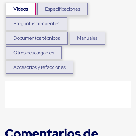
Plastico
Tarimas
Videos
Especificaciones
de
Plastico
Preguntas frecuentes
para
Buenas
Prácticas
Documentos técnicos
Manuales
de
Manufactura
Tarimas
Otros descargables
de
Plastico
Accesorios y refacciones
para
Exportación
Tarimas
de
Plastico
Rackeables
Tarimas
de
Plastico
Multiusos
Esquineros
Comentarios de
Angulos
de