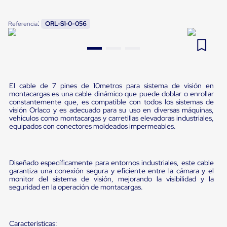
Pestañas
9
.
slip sheet
de
:
Referencia
ORL-S1-0-056
Borde
10
.
flejadora
de
andén
Pestañas
de
Borde
de
El cable de 7 pines de 10metros para sistema de visión en
andén
montacargas es una cable dinámico que puede doblar o enrollar
Mecánicas
constantemente que, es compatible con todos los sistemas de
Pestañas
visión Orlaco y es adecuado para su uso en diversas máquinas,
de
vehículos como montacargas y carretillas elevadoras industriales,
equipados con conectores moldeados impermeables.
Borde
de
andén
Hidráulicas
Diseñado específicamente para entornos industriales, este cable
Rampas
garantiza una conexión segura y eficiente entre la cámara y el
de
monitor del sistema de visión, mejorando la visibilidad y la
patio
seguridad en la operación de montacargas.
portátiles
Rampas
de
patio
Características: