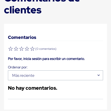
Carton
clientes
Plastico
Esquineros
de
Carton
Esquineros
Plasticos
Soluciones
Comentarios
de
Embalaje
☆
☆
☆
☆
☆
Tiersheet
(0 comentarios)
Layer
Pad
Por favor, inicia sesión para escribir un comentario.
Plastico
Laminas
de
Carton
Más reciente
Tiersheet
Hojas
No hay comentarios.
de
Carton
Anti
Deslizamiento
Separador
de