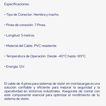
Diablito
Especificaciones:
de
carga
Diablito
• Tipo de Conector: Hembra y macho.
eléctrico
Diablito
• Pines de conexión: 7 Pines.
manual
Plataformas
de
• Longitud: 5 metros.
carga
Jaulas
• Material del Cable: PVC resistente.
de
Distribución
• Temperatura de Operación: Desde -40°C hasta +85°C.
Ultima
Milla
Dollies
• Energía: 12V.
para
Charolas
Plásticas
Contenedores
El cable de 4 pines para sistemas de visión en montacargas es una
Metálicos
solución confiable y eficiente para mejorar la seguridad y la
Colapsables
operatividad en entornos industriales. Asegúrate de contar con
Jaulas
este componente esencial para optimizar el rendimiento de tu
sistema de visión.
de
Distribución