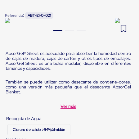
Pestañas
9
.
flejadora
de
:
Referencia
ABT-E1-0-021
Borde
10
.
slip sheet
de
andén
Pestañas
de
Borde
de
AbsorGel® Sheet es adecuado para absorber la humedad dentro
andén
de cajas de madera, cajas de cartón y otros tipos de embalajes.
Mecánicas
AbsorGel Sheet es una bolsa modular, disponible en diferentes
Pestañas
tamaños y capacidades.
de
Borde
También se puede utilizar como desecante de contiene-dores,
de
como una versión más pequeña que el desecante AbsorGel
andén
Blanket.
Hidráulicas
Rampas
de
Ver más
patio
portátiles
Recogida de Agua
Rampas
de
Cloruro de calcio >94%/almidón
patio