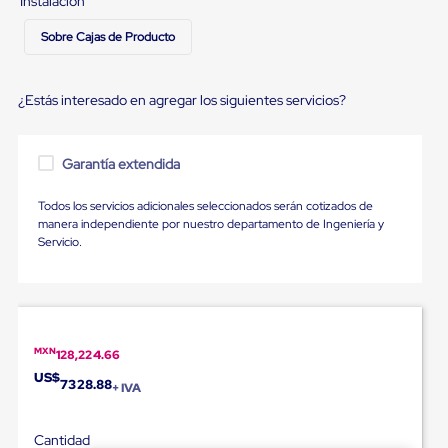
portátiles
Instalación
de
Cargas
Sobre Cajas de Producto
Convencionales
Sellos
para
¿Estás interesado en agregar los siguientes servicios?
Puertas
de
andén
Sellos
Garantía extendida
de
Cabezal
Todos los servicios adicionales seleccionados serán cotizados de
Fijo
manera independiente por nuestro departamento de Ingeniería y
Sellos
Servicio.
de
Cabezal
Colgante
Cortina
Retenedores
de
MXN
128,224.66
andén
Retenedores
US$
7328.88
+ IVA
de
andén
con
Cantidad