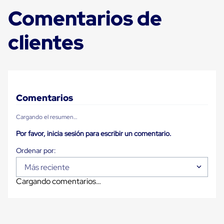
Ultima
Comentarios de
Milla
Anti-
Robo
clientes
Hormiga
Estanterías
Móviles
MRO
Distribución
Equipos
Móviles
Comentarios
Diablitos
de
Cargando el resumen…
carga
Empaque
Por favor, inicia sesión para escribir un comentario.
y
Embalaje
Playo
Emplaye
Más reciente
Stretch
Cargando comentarios…
Film
Automatico
Emplaye
Manual
Plastico