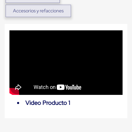
Diablito
de
Accesorios y refacciones
carga
Diablito
eléctrico
Diablito
manual
Plataformas
de
carga
Jaulas
de
Distribución
Ultima
Milla
Dollies
para
Charolas
Plásticas
Video Producto 1
Contenedores
Metálicos
Colapsables
Jaulas
de
Distribución