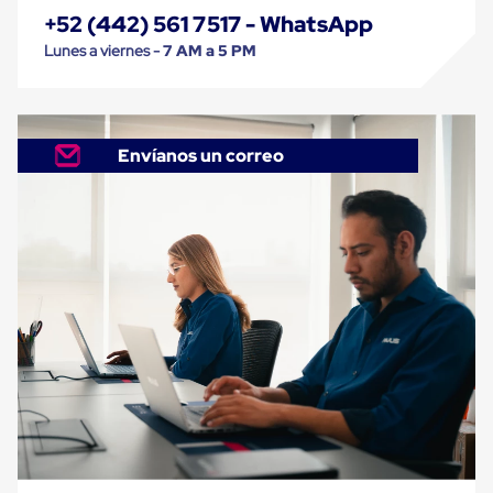
Despachador
de
+52 (442) 561 7517 - WhatsApp
Cinta
Lunes a viernes -
7 AM a 5 PM
Fleje
Fleje
Plástico
PP
(Polipropileno)
Envíanos un correo
Fleje
Plástico
PET
(Polyester)
Fleje
de
Acero
Sellos
para
Fleje
Bolsas
de
aire
Bolsas
de
Aire
Papel