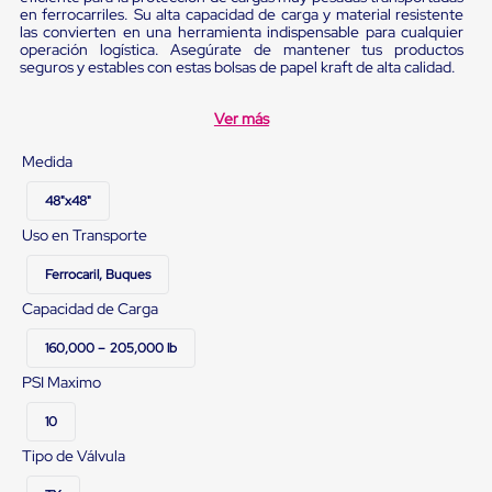
Plastico
en ferrocarriles. Su alta capacidad de carga y material resistente
Tarimas
las convierten en una herramienta indispensable para cualquier
operación logística. Asegúrate de mantener tus productos
de
seguros y estables con estas bolsas de papel kraft de alta calidad.
Plastico
para
Buenas
Ver más
Prácticas
de
Medida
Manufactura
Tarimas
48"x48"
de
Plastico
Uso en Transporte
para
Exportación
Ferrocaril, Buques
Tarimas
de
Capacidad de Carga
Plastico
Rackeables
160,000 – 205,000 lb
Tarimas
PSI Maximo
de
Plastico
10
Multiusos
Esquineros
Tipo de Válvula
Angulos
de