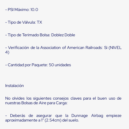
portátiles
de
- PSI Máximo: 10.0
Cargas
Convencionales
Sellos
- Tipo de Válvula: TX
para
Puertas
- Tipo de Terimado Bolsa: Doblez Doble
de
andén
Sellos
- Verificación de la Association of American Railroads: Si (NIVEL
de
4)
Cabezal
Fijo
- Cantidad por Paquete: 50 unidades
Sellos
de
Cabezal
Colgante
Instalación
Cortina
Retenedores
No olvides los siguientes consejos claves para el buen uso de
de
nuestras Bolsas de Aire para Carga:
andén
Retenedores
de
- Deberás de asegurar que la Dunnage Airbag empieze
andén
aproximadamente a 1” (2.54cm) del suelo.
con