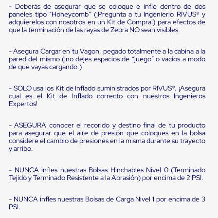
sistema
- Deberás de asegurar que se coloque e infle dentro de dos
de
paneles tipo “Honeycomb” (¡Pregunta a tu Ingenierio RIVUS® y
retención
adquierelos con nosotros en un Kit de Compra!) para efectos de
de
que la terminación de las rayas de Zebra NO sean visibles.
ruedas
Retenedores
- Asegura Cargar en tu Vagon, pegado totalmente a la cabina a la
de
pared del mismo (¡no dejes espacios de “juego” o vacíos a modo
andén
de que vayas cargando.)
Automáticos
Retenedores
- SOLO usa los Kit de Inflado suministrados por RIVUS®. ¡Asegura
de
cual es el Kit de Inflado correcto con nuestros Ingenieros
Andén
Expertos!
Multi
Transportes
Controles
- ASEGURA conocer el recorido y destino final de tu producto
de
para asegurar que el aire de presión que coloques en la bolsa
considere el cambio de presiones en la misma durante su trayecto
Muelle/Andén
y arribo.
Controles
de
Muelle/Andén
- NUNCA infles nuestras Bolsas Hinchables Nivel 0 (Terminado
Básico
Tejido y Terminado Resistente a la Abrasión) por encima de 2 PSI.
Controles
de
- NUNCA infles nuestras Bolsas de Carga Nivel 1 por encima de 3
Muelle/Andén
PSI.
Integral