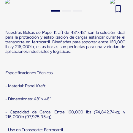
Pestañas
9
.
flejadora
de
Borde
10
.
cámara cph
de
andén
Pestañas
Nuestras Bolsas de Papel Kraft de 48”x48” son la solución ideal
de
para la protección y estabilización de cargas estándar durante el
transporte en ferrocarril. Diseñadas para soportar entre 160,000
Borde
lbs y 216,000lb, estas bolsas son perfectas para una variedad de
de
aplicaciones industriales y logísticas.
andén
Mecánicas
Pestañas
de
Especificaciones Técnicas
Borde
de
andén
- Material: Papel Kraft
Hidráulicas
Rampas
- Dimensiones: 48" x 48"
de
patio
portátiles
- Capacidad de Carga: Entre 160,000 lbs (74,842.74kg) y
216,000lb (97,975.95kg)
Rampas
de
patio
- Uso en Transporte: Ferrocarril