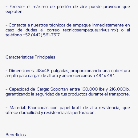
Diablito
- Exceder el máximo de presión de aire puede provocar que
de
exploten.
carga
Diablito
eléctrico
- Contacta a nuestros técnicos de empaque inmediatamente en
Diablito
caso de dudas al correo tecnicosempaque@rivus.mx) o al
manual
teléfono +52 (442) 561-7517
Plataformas
de
carga
Jaulas
Características Principales
de
Distribución
- Dimensiones: 48x48 pulgadas, proporcionando una cobertura
Ultima
amplia para cargas de altura y ancho cercanos a 48” x 48”.
Milla
Dollies
- Capacidad de Carga: Soportan entre 160,000 lbs y 216,000lb,
para
garantizando la seguridad de tus productos durante el transporte.
Charolas
Plásticas
Contenedores
- Material: Fabricadas con papel kraft de alta resistencia, que
Metálicos
ofrece durabilidad y resistencia a la perforación.
Colapsables
Jaulas
de
Distribución
Beneficios