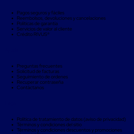
para
Pallets
Pagos seguros y fáciles
Control
Reembolsos, devoluciones y cancelaciones
pasivo
Políticas de garantía
de
Servicios de valor al cliente
temperatura
Crédito RIVUS®
Mantas
Isotérmicas
Mantas
Ayuda
Isotérmicas
Reusables
Mantas
Preguntas frecuentes
Isotérmicas
Solicitud de facturas
para
Seguimiento de ordenes
un
Recuperar contraseña
solo
Contáctanos
uso
Mantas
Isotérmicas
Legal
para
contenedores
marítimos
Política de tratamiento de datos (aviso de privacidad)
Mantas
Términos y condiciones del sitio
Isotérmicas
Términos y condiciones descuentos y promociones
para