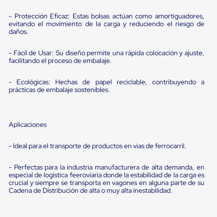
Ultima
Milla
- Protección Eficaz: Estas bolsas actúan como amortiguadores,
Anti-
evitando el movimiento de la carga y reduciendo el riesgo de
Robo
daños.
Hormiga
Estanterías
- Fácil de Usar: Su diseño permite una rápida colocación y ajuste,
Móviles
facilitando el proceso de embalaje.
MRO
Distribución
Equipos
- Ecológicas: Hechas de papel reciclable, contribuyendo a
prácticas de embalaje sostenibles.
Móviles
Diablitos
de
carga
Aplicaciones
Empaque
y
Embalaje
- Ideal para el transporte de productos en vias de ferrocarril.
Playo
Emplaye
- Perfectas para la industria manufacturera de alta demanda, en
Stretch
especial de logística feeroviaria donde la estabilidad de la carga es
Film
crucial y siempre se transporta en vagones en alguna parte de su
Automatico
Cadena de Distribución de alta o muy alta inestabilidad.
Emplaye
Manual
Plastico