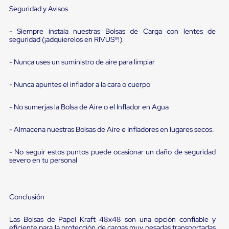
para
Seguridad y Avisos
Emplayar
Preestirado
- Siempre instala nuestras Bolsas de Carga con lentes de
Pelicula
seguridad (¡adquierelos en RIVUS®!)
Plastica
Stretch
Hood
- Nunca uses un suministro de aire para limpiar
Manejo
de
- Nunca apuntes el inflador a la cara o cuerpo
carga
sin
tarimas
- No sumerjas la Bolsa de Aire o el Inflador en Agua
Slip
Sheet
- Almacena nuestras Bolsas de Aire e Infladores en lugares secos.
Slip
Sheet
de
- No seguir estos puntos puede ocasionar un daño de seguridad
severo en tu personal
Plastico
Slip
Sheet
de
Conclusión
Carton
Tarimas
Tarimas
Las Bolsas de Papel Kraft 48x48 son una opción confiable y
de
eficiente para la protección de cargas muy pesadas transportadas