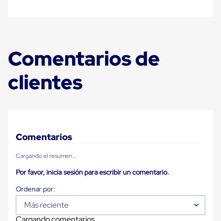
Despachador
de
Cinta
Fleje
Fleje
Plástico
Comentarios de
PP
(Polipropileno)
Fleje
clientes
Plástico
PET
(Polyester)
Fleje
de
Acero
Sellos
Comentarios
para
Fleje
Cargando el resumen…
Bolsas
de
Por favor, inicia sesión para escribir un comentario.
aire
Bolsas
de
Aire
Más reciente
Papel
Cargando comentarios…