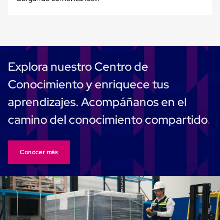
Kraft
Bolsas
de
Aire
Plasticas
Infladores
Airbags
Cajas
Explora nuestro Centro de
de
Carton
Conocimiento y enriquece tus
Cajas
con
aprendizajes. Acompáñanos en el
Divisores
Cajas
camino del conocimiento compartido
de
Carton
Corrugado
Cajas
Conocer más
de
Carton
Jumbo
Interiores
y
Separadores
de