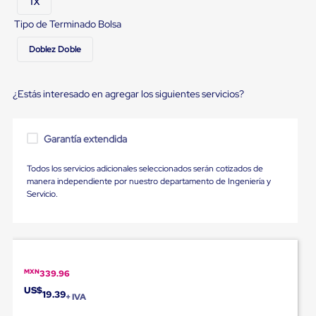
TX
Carton
Plastico
Tipo de Terminado Bolsa
Esquineros
de
Doblez Doble
Carton
Esquineros
Plasticos
¿Estás interesado en agregar los siguientes servicios?
Soluciones
de
Embalaje
Tiersheet
Garantía extendida
Layer
Pad
Todos los servicios adicionales seleccionados serán cotizados de
Plastico
manera independiente por nuestro departamento de Ingeniería y
Laminas
Servicio.
de
Carton
Tiersheet
Hojas
de
Carton
MXN
339.96
Anti
Deslizamiento
US$
19.39
+ IVA
Separador
de