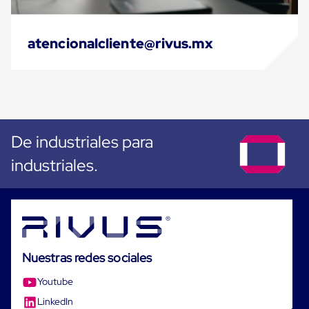
Cinta
de
Aislar
atencionalcliente@rivus.mx
Cinta
de
Aluminio
Cinta
de
Papel
Cinta
de
De industriales para
Seguridad
Masking
industriales.
Tape
Cinta
Adhesiva
Transparente
y
Canela
Cinta
Nuestras redes sociales
Flejadora
Cinta
Youtube
Tipo
Diurex
LinkedIn