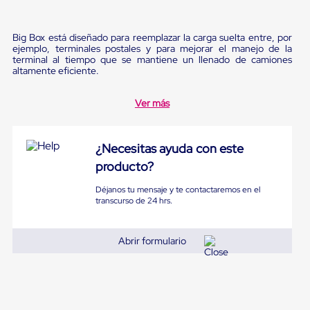
Pestañas
9
.
flejadora
de
Borde
Big Box está diseñado para reemplazar la carga suelta entre, por
10
.
slip sheet
de
ejemplo, terminales postales y para mejorar el manejo de la
terminal al tiempo que se mantiene un llenado de camiones
andén
altamente eficiente.
Pestañas
de
Borde
Ver más
de
andén
Mecánicas
¿Necesitas ayuda con este
Pestañas
de
producto?
Borde
de
Déjanos tu mensaje y te contactaremos en el
andén
transcurso de 24 hrs.
Hidráulicas
Rampas
de
Abrir formulario
patio
portátiles
Rampas
de
patio