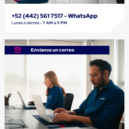
Carton
Corrugado
Freezer
+52 (442) 561 7517 - WhatsApp
Spacers
Lunes a viernes -
7 AM a 5 PM
Separador
para
Congelación
Estandar
Separador
Envíanos un correo
para
Congelación
Ultra
Flujo
Cintas
protectoras
Cintas
adhesivas
Cinta
de
Tela
Cinta
para
Ductos
y
Tuberias