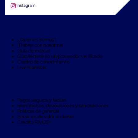
Despachador
Instagram
de
Cinta
Fleje
Fleje
Sobre RIVUS®
Plástico
PP
(Polipropileno)
¿Quienes Somos?
Fleje
¡Trabaja con nosotros!
Plástico
Guía de marcas
PET
Conviértete en un proveedor verificado
(Polyester)
Centro de conocimiento
Fleje
Inversionistas
de
Acero
Sellos
Compra Seguro
para
Fleje
Bolsas
Pagos seguros y fáciles
de
Reembolsos, devoluciones y cancelaciones
aire
Políticas de garantía
Bolsas
Servicios de valor al cliente
de
Crédito RIVUS®
Aire
Papel