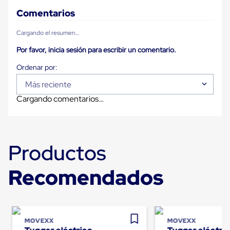
Diablito
de
Comentarios
carga
Diablito
Cargando el resumen…
eléctrico
Diablito
Por favor, inicia sesión para escribir un comentario.
manual
Plataformas
de
Más reciente
carga
Jaulas
Cargando comentarios…
de
Distribución
Ultima
Milla
Dollies
Productos
para
Charolas
Plásticas
Recomendados
Contenedores
Metálicos
Colapsables
Jaulas
de
MOVEXX
MOVEXX
Distribución