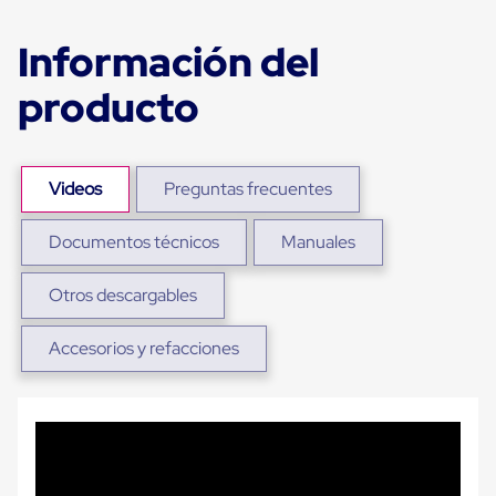
portátiles
de
Cargas
Información del
Convencionales
Sellos
producto
para
Puertas
de
andén
Sellos
Videos
Preguntas frecuentes
de
Cabezal
Fijo
Documentos técnicos
Manuales
Sellos
de
Otros descargables
Cabezal
Colgante
Cortina
Accesorios y refacciones
Retenedores
de
andén
Retenedores
de
andén
con