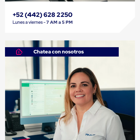
Carton
Plastico
+52 (442) 628 2250
Esquineros
de
Lunes a viernes -
7 AM a 5 PM
Carton
Esquineros
Plasticos
Soluciones
de
Chatea con nosotros
Embalaje
Tiersheet
Layer
Pad
Plastico
Laminas
de
Carton
Tiersheet
Hojas
de
Carton
Anti
Deslizamiento
Separador
de