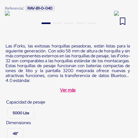
Pestañas
:
9
.
slip sheet
Referencia
RAV-B1-0-040
de
Borde
10
.
flejadora
de
andén
Pestañas
de
Borde
Las iForks, las exitosas horquillas pesadoras, están listas para la
de
siguiente generación. Con sólo 58 mm de altura de horquilla y sin
andén
más componentes externos en las horquillas de pesaje, las iForks-
Mecánicas
32 son comparables a las horquillas estándar de los montacargas.
Estas horquillas de pesaje funcionan con baterías compactas de
Pestañas
iones de litio y la pantalla 3200 mejorada ofrece nuevas y
de
atractivas funciones, como la transferencia de datos Bluetooth
Borde
4.0 estándar.
de
andén
Ver más
Hidráulicas
Rampas
Capacidad de pesaje
de
patio
5000 Lbs
portátiles
Rampas
Dimensiones
de
patio
48"