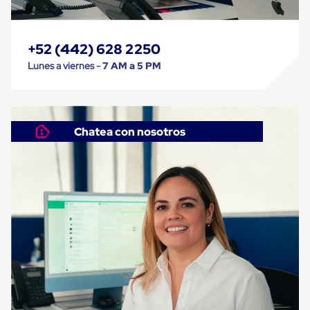
Cinta
de
Aislar
+52 (442) 628 2250
Cinta
de
Lunes a viernes -
7 AM a 5 PM
Aluminio
Cinta
de
Papel
Cinta
Chatea con nosotros
de
Seguridad
Masking
Tape
Cinta
Adhesiva
Transparente
y
Canela
Cinta
Flejadora
Cinta
Tipo
Diurex