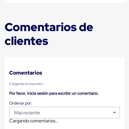
Ultima
Milla
Anti-
Robo
Comentarios de
Hormiga
Estanterías
Móviles
clientes
MRO
Distribución
Equipos
Móviles
Diablitos
de
carga
Comentarios
Empaque
y
Cargando el resumen…
Embalaje
Playo
Por favor, inicia sesión para escribir un comentario.
Emplaye
Stretch
Film
Automatico
Más reciente
Emplaye
Cargando comentarios…
Manual
Plastico