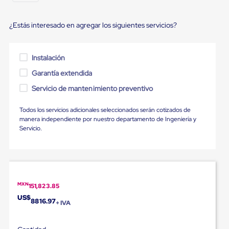
portátiles
de
Cargas
¿Estás interesado en agregar los siguientes servicios?
Convencionales
Sellos
para
Puertas
Instalación
de
Garantía extendida
andén
Sellos
Servicio de mantenimiento preventivo
de
Cabezal
Fijo
Todos los servicios adicionales seleccionados serán cotizados de
Sellos
manera independiente por nuestro departamento de Ingeniería y
de
Servicio.
Cabezal
Colgante
Cortina
Retenedores
de
andén
MXN
151,823.85
Retenedores
US$
8816.97
de
+ IVA
andén
con