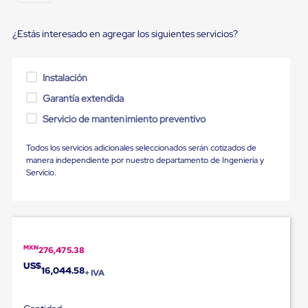
portátiles
de
Cargas
¿Estás interesado en agregar los siguientes servicios?
Convencionales
Sellos
para
Puertas
Instalación
de
Garantía extendida
andén
Sellos
Servicio de mantenimiento preventivo
de
Cabezal
Fijo
Todos los servicios adicionales seleccionados serán cotizados de
Sellos
manera independiente por nuestro departamento de Ingeniería y
de
Servicio.
Cabezal
Colgante
Cortina
Retenedores
de
andén
MXN
276,475.38
Retenedores
US$
16,044.58
de
+ IVA
andén
con