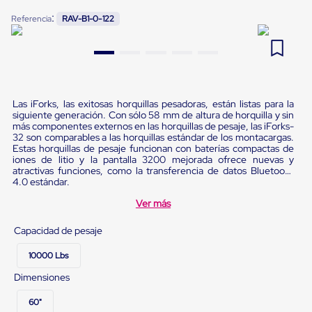
Pestañas
:
9
.
flejadora
Referencia
RAV-B1-0-122
de
Borde
10
.
slip sheet
de
andén
Pestañas
de
Borde
Las iForks, las exitosas horquillas pesadoras, están listas para la
de
siguiente generación. Con sólo 58 mm de altura de horquilla y sin
andén
más componentes externos en las horquillas de pesaje, las iForks-
Mecánicas
32 son comparables a las horquillas estándar de los montacargas.
Estas horquillas de pesaje funcionan con baterías compactas de
Pestañas
iones de litio y la pantalla 3200 mejorada ofrece nuevas y
de
atractivas funciones, como la transferencia de datos Bluetooth
Borde
4.0 estándar.
de
andén
Ver más
Hidráulicas
Rampas
Capacidad de pesaje
de
patio
10000 Lbs
portátiles
Rampas
Dimensiones
de
patio
60"