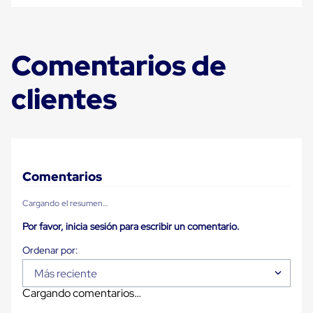
Ultima
Milla
Anti-
Robo
Comentarios de
Hormiga
Estanterías
Móviles
clientes
MRO
Distribución
Equipos
Móviles
Diablitos
de
carga
Comentarios
Empaque
y
Cargando el resumen…
Embalaje
Playo
Por favor, inicia sesión para escribir un comentario.
Emplaye
Stretch
Film
Automatico
Más reciente
Emplaye
Cargando comentarios…
Manual
Plastico