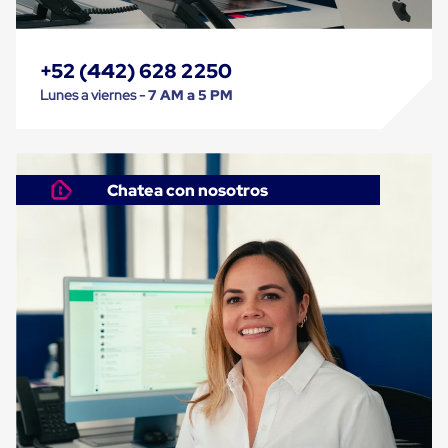
Cinta
de
Aislar
+52 (442) 628 2250
Cinta
de
Lunes a viernes -
7 AM a 5 PM
Aluminio
Cinta
de
Papel
Cinta
Chatea con nosotros
de
Seguridad
Masking
Tape
Cinta
Adhesiva
Transparente
y
Canela
Cinta
Flejadora
Cinta
Tipo
Diurex