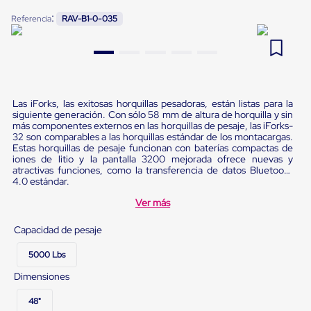
Pestañas
:
9
.
flejadora
Referencia
RAV-B1-0-035
de
Borde
10
.
cámara cph
de
andén
Pestañas
de
Borde
Las iForks, las exitosas horquillas pesadoras, están listas para la
de
siguiente generación. Con sólo 58 mm de altura de horquilla y sin
andén
más componentes externos en las horquillas de pesaje, las iForks-
Mecánicas
32 son comparables a las horquillas estándar de los montacargas.
Estas horquillas de pesaje funcionan con baterías compactas de
Pestañas
iones de litio y la pantalla 3200 mejorada ofrece nuevas y
de
atractivas funciones, como la transferencia de datos Bluetooth
Borde
4.0 estándar.
de
andén
Ver más
Hidráulicas
Rampas
Capacidad de pesaje
de
patio
5000 Lbs
portátiles
Rampas
Dimensiones
de
patio
48"