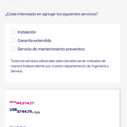
portátiles
de
Cargas
¿Estás interesado en agregar los siguientes servicios?
Convencionales
Sellos
para
Puertas
Instalación
de
Garantía extendida
andén
Sellos
Servicio de mantenimiento preventivo
de
Cabezal
Fijo
Todos los servicios adicionales seleccionados serán cotizados de
Sellos
manera independiente por nuestro departamento de Ingeniería y
de
Servicio.
Cabezal
Colgante
Cortina
Retenedores
de
andén
MXN
149,874.27
Retenedores
US$
8744.79
de
+ IVA
andén
con