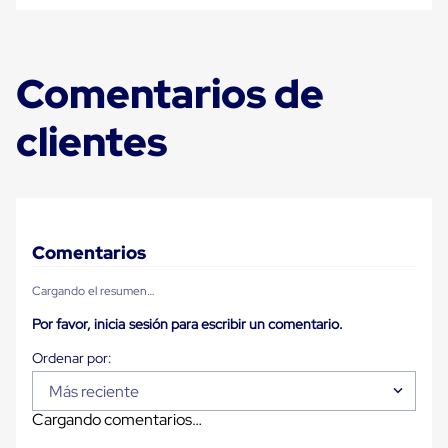
Ultima
Milla
Anti-
Robo
Comentarios de
Hormiga
Estanterías
Móviles
clientes
MRO
Distribución
Equipos
Móviles
Diablitos
de
carga
Comentarios
Empaque
y
Cargando el resumen…
Embalaje
Playo
Por favor, inicia sesión para escribir un comentario.
Emplaye
Stretch
Film
Automatico
Más reciente
Emplaye
Cargando comentarios…
Manual
Plastico