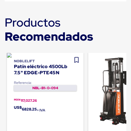
para
Emplayar
Preestirado
Productos
Pelicula
Plastica
Stretch
Recomendados
Hood
Manejo
de
carga
sin
tarimas
NOBLELIFT
Slip
Patín eléctrico 4500Lb
Sheet
7.5" EDGE-PTE45N
Slip
Sheet
Referencia:
de
NBL-B1-0-094
Plastico
Slip
MXN
117,027.26
Sheet
de
US$
6828.25
+ IVA
Carton
Tarimas
Tarimas
de