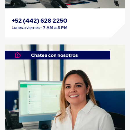
Cinta
de
Aislar
+52 (442) 628 2250
Cinta
de
Lunes a viernes -
7 AM a 5 PM
Aluminio
Cinta
de
Papel
Cinta
Chatea con nosotros
de
Seguridad
Masking
Tape
Cinta
Adhesiva
Transparente
y
Canela
Cinta
Flejadora
Cinta
Tipo
Diurex