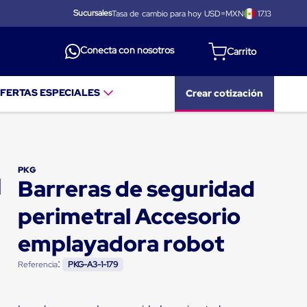
Sucursales
Tasa de cambio para hoy USD=MXN
17.13
Conecta con nosotros
FERTAS ESPECIALES
Crear cotización
PKG
Barreras de seguridad
perimetral Accesorio
emplayadora robot
:
Referencia
PKG-A3-1-179