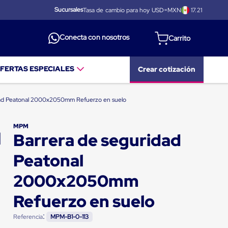
Sucursales
Tasa de cambio para hoy USD=MXN
17.21
Conecta con nosotros
FERTAS ESPECIALES
Crear cotización
dad Peatonal 2000x2050mm Refuerzo en suelo
MPM
Barrera de seguridad
Peatonal
2000x2050mm
Refuerzo en suelo
:
Referencia
MPM-B1-0-113