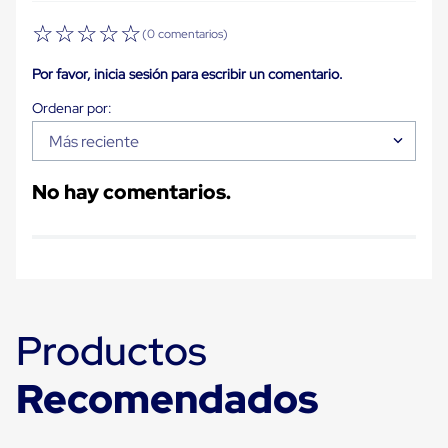
Carton
☆
☆
☆
☆
☆
Plastico
(0 comentarios)
Esquineros
de
Por favor, inicia sesión para escribir un comentario.
Carton
Esquineros
Plasticos
Soluciones
Más reciente
de
Embalaje
No hay comentarios.
Tiersheet
Layer
Pad
Plastico
Laminas
de
Carton
Tiersheet
Productos
Hojas
de
Carton
Recomendados
Anti
Deslizamiento
Separador
de