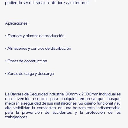
sistema
pudiendo ser utilizada en interiores y exteriores.
de
retención
de
ruedas
Aplicaciones:
Retenedores
de
• Fábricas y plantas de producción
andén
Automáticos
Retenedores
• Almacenes y centros de distribución
de
Andén
• Obras de construcción
Multi
Transportes
Controles
• Zonas de carga y descarga
de
Muelle/Andén
Controles
de
La Barrera de Seguridad Industrial 90mm x 2000mm Individual es
Muelle/Andén
una inversión esencial para cualquier empresa que busque
mejorar la seguridad de sus instalaciones. Su diseño funcional y su
Básico
alta visibilidad la convierten en una herramienta indispensable
Controles
para la prevención de accidentes y la protección de los
de
trabajadores.
Muelle/Andén
Integral