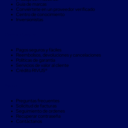
Soluciones
Guía de marcas
de
Conviértete en un proveedor verificado
sujeción
Centro de conocimiento
de
Inversionistas
carga
Fleje
compuesto
Compra Seguro
de
alta
resistencia
Pagos seguros y fáciles
Fleje
Reembolsos, devoluciones y cancelaciones
de
Políticas de garantía
cordón
Servicios de valor al cliente
de
Crédito RIVUS®
poliéster
fusionado
Fleje
Ayuda
de
poliéster
tejido
Preguntas frecuentes
de
Solicitud de facturas
alta
Seguimiento de ordenes
resistencia
Recuperar contraseña
Gancho
Contáctanos
para