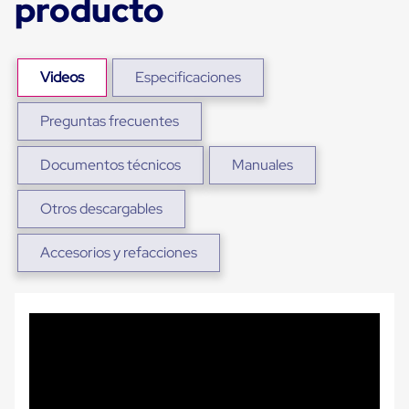
producto
para
Emplayar
Preestirado
Pelicula
Plastica
Videos
Especificaciones
Stretch
Hood
Preguntas frecuentes
Manejo
de
carga
Documentos técnicos
Manuales
sin
tarimas
Slip
Otros descargables
Sheet
Slip
Accesorios y refacciones
Sheet
de
Plastico
Slip
Sheet
de
Carton
Tarimas
Tarimas
de