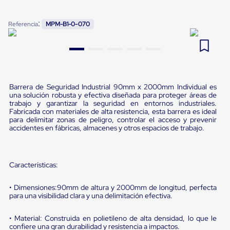
Pestañas
9
.
flejadora
de
:
Referencia
MPM-B1-0-070
Borde
10
.
slip sheet
de
andén
Pestañas
de
Borde
de
Barrera de Seguridad Industrial 90mm x 2000mm Individual es
andén
una solución robusta y efectiva diseñada para proteger áreas de
Mecánicas
trabajo y garantizar la seguridad en entornos industriales.
Pestañas
Fabricada con materiales de alta resistencia, esta barrera es ideal
de
para delimitar zonas de peligro, controlar el acceso y prevenir
accidentes en fábricas, almacenes y otros espacios de trabajo.
Borde
de
andén
Hidráulicas
Características:
Rampas
de
patio
• Dimensiones:90mm de altura y 2000mm de longitud, perfecta
portátiles
para una visibilidad clara y una delimitación efectiva.
Rampas
de
• Material: Construida en polietileno de alta densidad, lo que le
patio
confiere una gran durabilidad y resistencia a impactos.