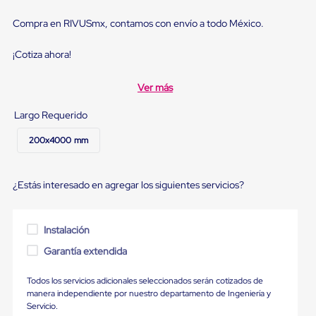
Diablito
de
Compra en RIVUSmx, contamos con envío a todo México.
carga
Diablito
eléctrico
¡Cotiza ahora!
Diablito
manual
Ver más
Plataformas
de
Largo Requerido
carga
Jaulas
200x4000 mm
de
Distribución
Ultima
Milla
¿Estás interesado en agregar los siguientes servicios?
Dollies
para
Charolas
Instalación
Plásticas
Contenedores
Garantía extendida
Metálicos
Colapsables
Todos los servicios adicionales seleccionados serán cotizados de
Jaulas
manera independiente por nuestro departamento de Ingeniería y
de
Servicio.
Distribución