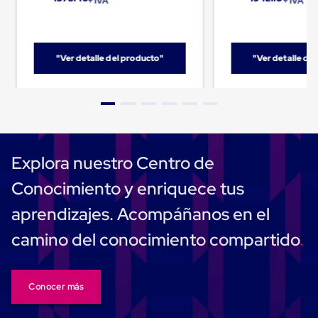
+ IVA
+ IVA
Cinta
de
Aislar
Cinta
"Ver detalle del producto"
"Ver detalle de
de
Aluminio
Cinta
de
Papel
Cinta
de
Seguridad
Explora nuestro Centro de
Masking
Tape
Conocimiento y enriquece tus
Cinta
Adhesiva
aprendizajes. Acompáñanos en el
Transparente
y
camino del conocimiento compartido
Canela
Cinta
Flejadora
Cinta
Conocer más
Tipo
Diurex