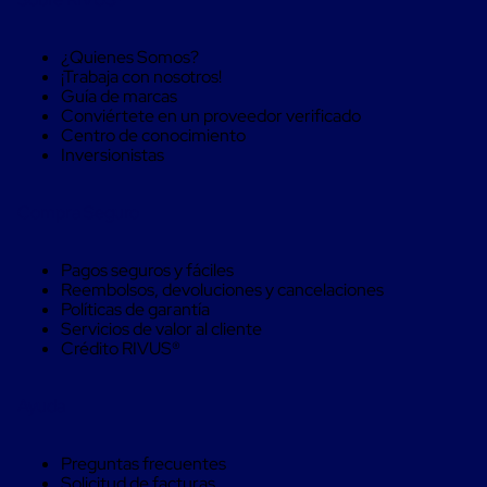
Máquinas
de
Plato
¿Quienes Somos?
Giratorio
¡Trabaja con nosotros!
para
Guía de marcas
Película
Conviértete en un proveedor verificado
Automática
Centro de conocimiento
Máquina
Inversionistas
de
Brazo
Giratorio
Compra Seguro
para
Película
Automática
Pagos seguros y fáciles
Robots
Reembolsos, devoluciones y cancelaciones
de
Políticas de garantía
emplayes
Servicios de valor al cliente
Robots
Crédito RIVUS®
de
emplayes
Automáticos
Ayuda
Robots
de
emplayes
Preguntas frecuentes
móvil
Solicitud de facturas