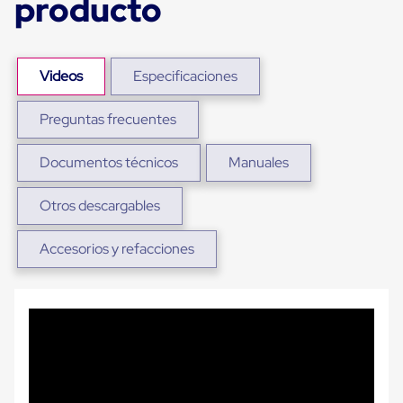
producto
para
Emplayar
Preestirado
Pelicula
Plastica
Videos
Especificaciones
Stretch
Hood
Preguntas frecuentes
Manejo
de
carga
Documentos técnicos
Manuales
sin
tarimas
Slip
Otros descargables
Sheet
Slip
Accesorios y refacciones
Sheet
de
Plastico
Slip
Sheet
de
Carton
Tarimas
Tarimas
de