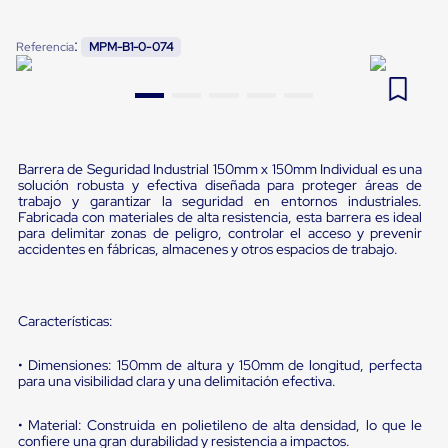
Pestañas
9
.
flejadora
de
:
Referencia
MPM-B1-0-074
Borde
10
.
cámara cph
de
andén
Pestañas
de
Borde
de
Barrera de Seguridad Industrial 150mm x 150mm Individual es una
andén
solución robusta y efectiva diseñada para proteger áreas de
Mecánicas
trabajo y garantizar la seguridad en entornos industriales.
Pestañas
Fabricada con materiales de alta resistencia, esta barrera es ideal
de
para delimitar zonas de peligro, controlar el acceso y prevenir
accidentes en fábricas, almacenes y otros espacios de trabajo.
Borde
de
andén
Hidráulicas
Características:
Rampas
de
patio
• Dimensiones: 150mm de altura y 150mm de longitud, perfecta
portátiles
para una visibilidad clara y una delimitación efectiva.
Rampas
de
• Material: Construida en polietileno de alta densidad, lo que le
patio
confiere una gran durabilidad y resistencia a impactos.