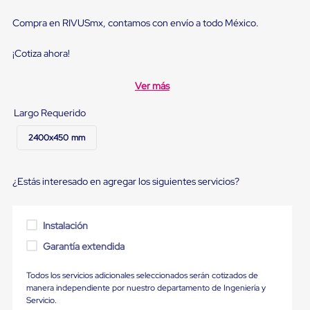
Diablito
de
Compra en RIVUSmx, contamos con envío a todo México.
carga
Diablito
eléctrico
¡Cotiza ahora!
Diablito
manual
Ver más
Plataformas
de
Largo Requerido
carga
Jaulas
2400x450 mm
de
Distribución
Ultima
Milla
¿Estás interesado en agregar los siguientes servicios?
Dollies
para
Charolas
Instalación
Plásticas
Contenedores
Garantía extendida
Metálicos
Colapsables
Todos los servicios adicionales seleccionados serán cotizados de
Jaulas
manera independiente por nuestro departamento de Ingeniería y
de
Servicio.
Distribución