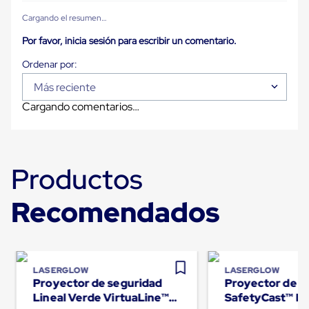
Carton
Cargando el resumen…
Plastico
Esquineros
Por favor, inicia sesión para escribir un comentario.
de
Carton
Esquineros
Plasticos
Más reciente
Soluciones
Cargando comentarios…
de
Embalaje
Tiersheet
Layer
Pad
Productos
Plastico
Laminas
de
Recomendados
Carton
Tiersheet
Hojas
de
Carton
Anti
LASERGLOW
LASERGLOW
Deslizamiento
Proyector de seguridad
Proyector de s
Separador
Lineal Verde VirtuaLine™
SafetyCast™ Le
de