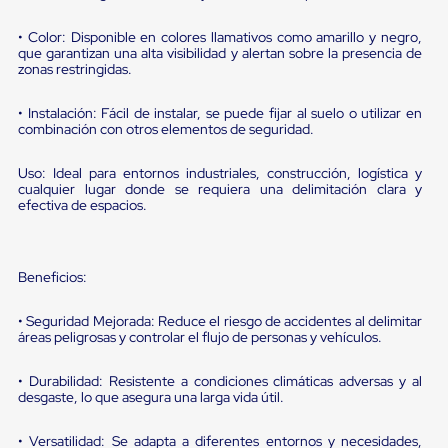
portátiles
de
Cargas
• Color: Disponible en colores llamativos como amarillo y negro,
que garantizan una alta visibilidad y alertan sobre la presencia de
Convencionales
zonas restringidas.
Sellos
para
Puertas
• Instalación: Fácil de instalar, se puede fijar al suelo o utilizar en
de
combinación con otros elementos de seguridad.
andén
Sellos
Uso: Ideal para entornos industriales, construcción, logística y
de
cualquier lugar donde se requiera una delimitación clara y
Cabezal
efectiva de espacios.
Fijo
Sellos
de
Cabezal
Beneficios:
Colgante
Cortina
• Seguridad Mejorada: Reduce el riesgo de accidentes al delimitar
Retenedores
áreas peligrosas y controlar el flujo de personas y vehículos.
de
andén
Retenedores
• Durabilidad: Resistente a condiciones climáticas adversas y al
de
desgaste, lo que asegura una larga vida útil.
andén
con
• Versatilidad: Se adapta a diferentes entornos y necesidades,