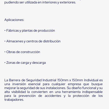
sistema
pudiendo ser utilizada en interiores y exteriores.
de
retención
de
ruedas
Aplicaciones:
Retenedores
de
• Fábricas y plantas de producción
andén
Automáticos
Retenedores
• Almacenes y centros de distribución
de
Andén
• Obras de construcción
Multi
Transportes
Controles
• Zonas de carga y descarga
de
Muelle/Andén
Controles
de
La Barrera de Seguridad Industrial 150mm x 150mm Individual es
Muelle/Andén
una inversión esencial para cualquier empresa que busque
mejorar la seguridad de sus instalaciones. Su diseño funcional y su
Básico
alta visibilidad la convierten en una herramienta indispensable
Controles
para la prevención de accidentes y la protección de los
de
trabajadores.
Muelle/Andén
Integral