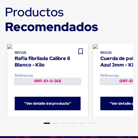
Plastico
Productos
Tarimas
de
Plastico
Recomendados
para
Buenas
Prácticas
de
Manufactura
Tarimas
RIVUS
RIVUS
Rafia fibrilada Calibre 8
Cuerda de polip
de
Plastico
Blanco - Kilo
Azul 3mm - Kilo
para
Exportación
Referencia:
Referencia:
Tarimas
ORT-E1-0-268
ORT-E1-0
de
Plastico
Rackeables
Tarimas
"Ver detalle del producto"
"Ver detalle de
de
Plastico
Multiusos
Esquineros
Angulos
de