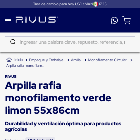
Tasa de cambio para hoy USD=MXN
17.23
Distribución
Puertas
de
Ingresar una palabra clave, repuesto, referencia, marca...
andén
Rampas
TÉRMINOS MÁS BUSCADOS
Niveladoras
Empaque y Embalaje
Arpilla
Monofilamento Circular
de
1
.
patin
Arpilla rafia monofilamento verde limon 55x86cm
andén
2
.
tambos
Rampas
RIVUS
niveladoras
Arpilla rafia
3
.
proyector
de
andén
4
.
taylor dunn
monofilamento verde
hidráulicas
Rampas
5
.
monitor 7
niveladoras
limon 55x86cm
neumáticas
6
.
fleje
Rampas
niveladoras
Durabilidad y ventilación óptima para productos
7
.
emplayadora
de
agrícolas
andén
8
.
emplayadora plato giratorio
mecánicas
: