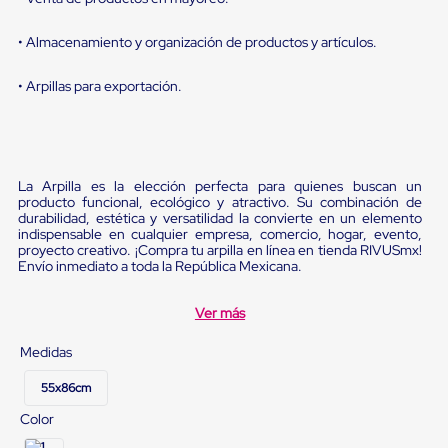
sistema
de
retención
• Almacenamiento y organización de productos y artículos.
de
ruedas
• Arpillas para exportación.
Retenedores
de
andén
Automáticos
Retenedores
de
La Arpilla es la elección perfecta para quienes buscan un
Andén
producto funcional, ecológico y atractivo. Su combinación de
Multi
durabilidad, estética y versatilidad la convierte en un elemento
indispensable en cualquier empresa, comercio, hogar, evento,
Transportes
proyecto creativo. ¡Compra tu arpilla en línea en tienda RIVUSmx!
Controles
Envío inmediato a toda la República Mexicana.
de
Muelle/Andén
Controles
Ver más
de
Muelle/Andén
Medidas
Básico
Controles
55x86cm
de
Muelle/Andén
Color
Integral