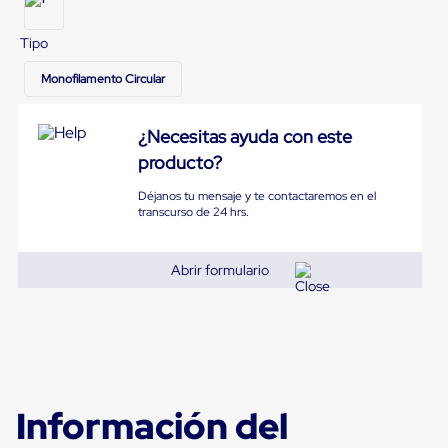
Diablito
de
carga
Tipo
Diablito
eléctrico
Monofilamento Circular
Diablito
manual
Plataformas
¿Necesitas ayuda con este
de
producto?
carga
Jaulas
Déjanos tu mensaje y te contactaremos en el
de
transcurso de 24 hrs.
Distribución
Ultima
Milla
Abrir formulario
Dollies
para
Charolas
Plásticas
Contenedores
Metálicos
Colapsables
Jaulas
Información del
de
Distribución