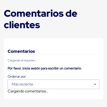
para
Emplayar
Comentarios de
Preestirado
Pelicula
Plastica
clientes
Stretch
Hood
Manejo
de
carga
sin
tarimas
Comentarios
Slip
Sheet
Cargando el resumen…
Slip
Sheet
Por favor, inicia sesión para escribir un comentario.
de
Plastico
Slip
Sheet
Más reciente
de
Cargando comentarios…
Carton
Tarimas
Tarimas
de