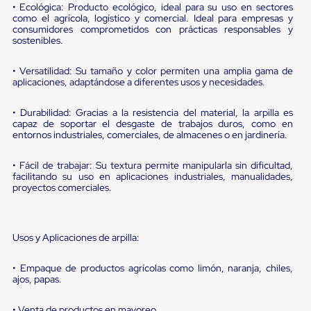
portátiles
• Ecológica: Producto ecológico, ideal para su uso en sectores
de
como el agrícola, logístico y comercial. Ideal para empresas y
Cargas
consumidores comprometidos con prácticas responsables y
Convencionales
sostenibles.
Sellos
para
• Versatilidad: Su tamaño y color permiten una amplia gama de
Puertas
aplicaciones, adaptándose a diferentes usos y necesidades.
de
andén
Sellos
• Durabilidad: Gracias a la resistencia del material, la arpilla es
capaz de soportar el desgaste de trabajos duros, como en
de
entornos industriales, comerciales, de almacenes o en jardinería.
Cabezal
Fijo
Sellos
• Fácil de trabajar: Su textura permite manipularla sin dificultad,
de
facilitando su uso en aplicaciones industriales, manualidades,
Cabezal
proyectos comerciales.
Colgante
Cortina
Retenedores
de
Usos y Aplicaciones de arpilla:
andén
Retenedores
• Empaque de productos agrícolas como limón, naranja, chiles,
de
ajos, papas.
andén
con
• Venta de productos en mayoreo.