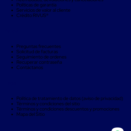
Monofilamento
Políticas de garantía
Circular
Servicios de valor al cliente
Monofilamento
Crédito RIVUS®
Costura
L
Para
Ayuda
Envasado
Etiquetas
y
Preguntas frecuentes
Ribbons
Solicitud de facturas
Etiquetas
Seguimiento de ordenes
Ribbons
Recuperar contraseña
Máquinas
Contáctanos
de
emplaye
Dispensadores
Legal
de
Playo
Manual
Política de tratamiento de datos (aviso de privacidad)
Máquinas
Términos y condiciones del sitio
emplayadoras
Términos y condiciones descuentos y promociones
Máquinas
Mapa del Sitio
para
playo
automáticas