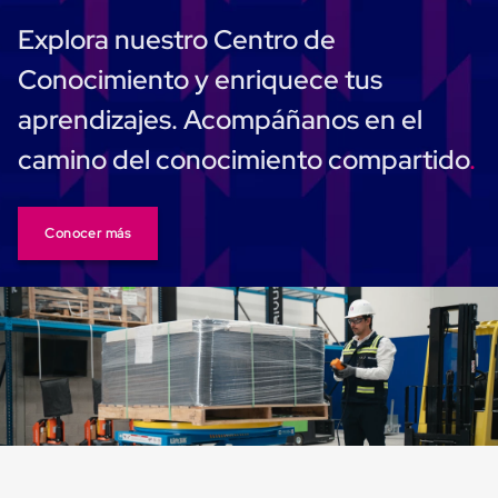
Carton
Explora nuestro Centro de
Plastico
Esquineros
Conocimiento y enriquece tus
de
Carton
aprendizajes. Acompáñanos en el
Esquineros
Plasticos
camino del conocimiento compartido
Soluciones
de
Embalaje
Tiersheet
Layer
Conocer más
Pad
Plastico
Laminas
de
Carton
Tiersheet
Hojas
de
Carton
Anti
Deslizamiento
Separador
de