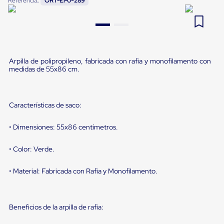
Referencia
ORT-E1-0-289
Pestañas
9
.
flejadora
de
Borde
10
.
slip sheet
de
andén
Pestañas
Arpilla de polipropileno, fabricada con rafia y monofilamento con
de
medidas de 55x86 cm.
Borde
de
andén
Mecánicas
Características de saco:
Pestañas
de
Borde
• Dimensiones: 55x86 centímetros.
de
andén
• Color: Verde.
Hidráulicas
Rampas
de
• Material: Fabricada con Rafia y Monofilamento.
patio
portátiles
Rampas
de
Beneficios de la arpilla de rafia:
patio