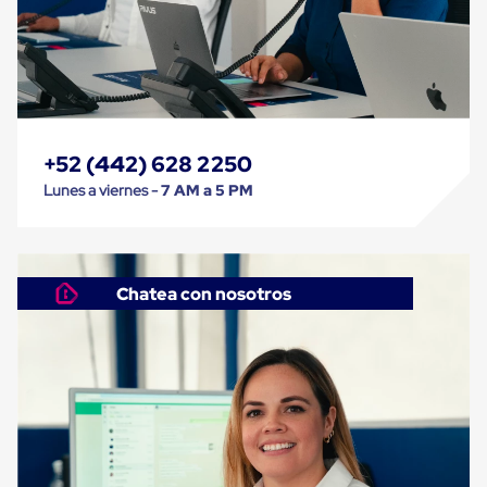
Cinta
de
Aislar
Cinta
de
Aluminio
Cinta
de
+52 (442) 628 2250
Papel
Lunes a viernes -
7 AM a 5 PM
Cinta
de
Seguridad
Masking
Tape
Cinta
Chatea con nosotros
Adhesiva
Transparente
y
Canela
Cinta
Flejadora
Cinta
Tipo
Diurex