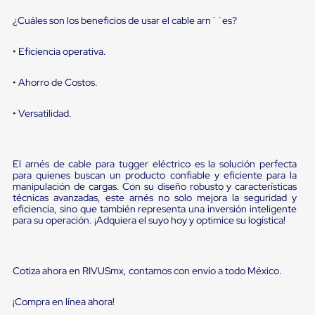
portátiles
de
¿Cuáles son los beneficios de usar el cable arn´´es?
Cargas
Convencionales
Sellos
• Eficiencia operativa.
para
Puertas
• Ahorro de Costos.
de
andén
• Versatilidad.
Sellos
de
Cabezal
Fijo
El arnés de cable para tugger eléctrico es la solución perfecta
Sellos
para quienes buscan un producto confiable y eficiente para la
de
manipulación de cargas. Con su diseño robusto y características
Cabezal
técnicas avanzadas, este arnés no solo mejora la seguridad y
Colgante
eficiencia, sino que también representa una inversión inteligente
Cortina
para su operación. ¡Adquiera el suyo hoy y optimice su logística!
Retenedores
de
andén
Retenedores
Cotiza ahora en RIVUSmx, contamos con envío a todo México.
de
andén
¡Compra en línea ahora!
con