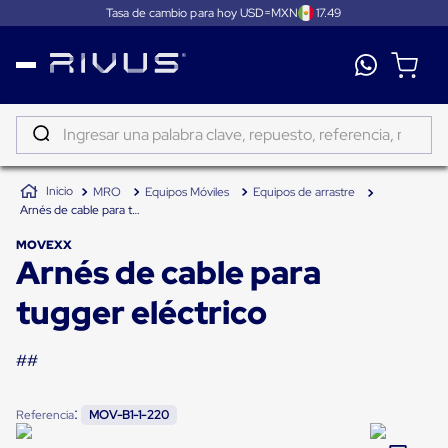
Tasa de cambio para hoy USD=MXN
17.49
Distribución
Puertas
de
Ingresar una palabra clave, repuesto, referencia, marca...
andén
Rampas
TÉRMINOS MÁS BUSCADOS
Niveladoras
MRO
Equipos Móviles
Equipos de arrastre
de
1
.
patin
Arnés de cable para tugger eléctrico
andén
2
.
tambos
Rampas
MOVEXX
niveladoras
Arnés de cable para
3
.
taylor dunn
de
andén
4
.
proyector
tugger eléctrico
hidráulicas
Rampas
5
.
termograficador
niveladoras
neumáticas
##
6
.
fleje
Rampas
niveladoras
7
.
monitor 7
de
:
Referencia
MOV-B1-1-220
andén
8
.
emplayadora plato giratorio
mecánicas