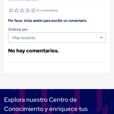
para
Emplayar
☆
☆
☆
☆
☆
(0 comentarios)
Preestirado
Pelicula
Plastica
Por favor, inicia sesión para escribir un comentario.
Stretch
Hood
Manejo
Más reciente
de
carga
sin
No hay comentarios.
tarimas
Slip
Sheet
Slip
Sheet
de
Plastico
Slip
Sheet
de
Carton
Explora nuestro Centro de
Tarimas
Tarimas
Conocimiento y enriquece tus
de