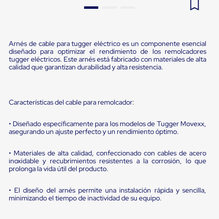
Pestañas
9
.
flejadora
de
Borde
10
.
slip sheet
de
andén
Arnés de cable para tugger eléctrico es un componente esencial
diseñado para optimizar el rendimiento de los remolcadores
Pestañas
tugger eléctricos. Este arnés está fabricado con materiales de alta
de
calidad que garantizan durabilidad y alta resistencia.
Borde
de
andén
Mecánicas
Características del cable para remolcador:
Pestañas
de
Borde
• Diseñado específicamente para los modelos de Tugger Movexx,
de
asegurando un ajuste perfecto y un rendimiento óptimo.
andén
Hidráulicas
• Materiales de alta calidad, confeccionado con cables de acero
Rampas
inoxidable y recubrimientos resistentes a la corrosión, lo que
de
prolonga la vida útil del producto.
patio
portátiles
• El diseño del arnés permite una instalación rápida y sencilla,
Rampas
minimizando el tiempo de inactividad de su equipo.
de
patio