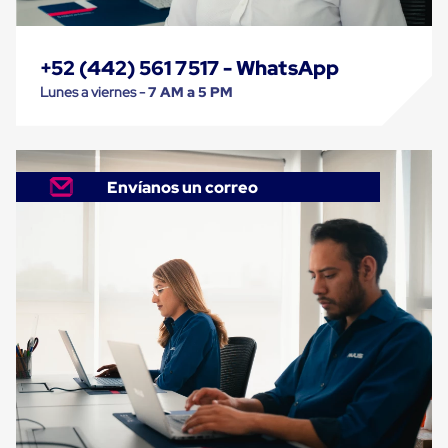
Cinta
de
Aislar
+52 (442) 561 7517 - WhatsApp
Cinta
de
Lunes a viernes -
7 AM a 5 PM
Aluminio
Cinta
de
Papel
Cinta
Envíanos un correo
de
Seguridad
Masking
Tape
Cinta
Adhesiva
Transparente
y
Canela
Cinta
Flejadora
Cinta
Tipo
Diurex