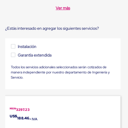
sistema
de
Ver más
retención
de
ruedas
Retenedores
¿Estás interesado en agregar los siguientes servicios?
de
andén
Automáticos
Instalación
Retenedores
de
Garantía extendida
Andén
Multi
Transportes
Todos los servicios adicionales seleccionados serán cotizados de
Controles
manera independiente por nuestro departamento de Ingeniería y
de
Servicio.
Muelle/Andén
Controles
de
Muelle/Andén
Básico
Controles
MXN
3297.23
de
US$
188.46
Muelle/Andén
+ IVA
Integral