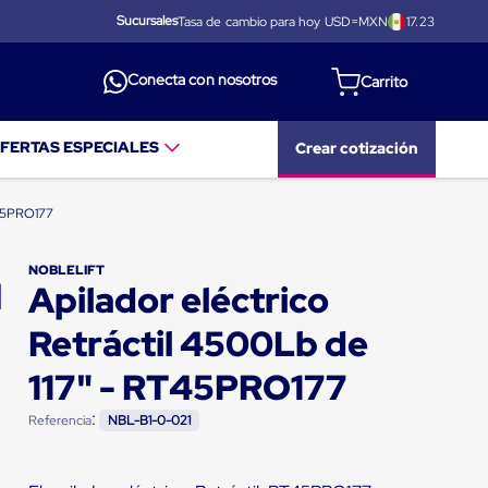
Sucursales
Tasa de cambio para hoy USD=MXN
17.23
Conecta con nosotros
FERTAS ESPECIALES
Crear cotización
RT45PRO177
NOBLELIFT
Apilador eléctrico
Retráctil 4500Lb de
117" - RT45PRO177
:
Referencia
NBL-B1-0-021