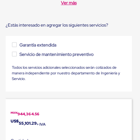
Ultima
Ver más
Milla
Anti-
Robo
Hormiga
¿Estás interesado en agregar los siguientes servicios?
Estanterías
Móviles
MRO
Garantía extendida
Distribución
Equipos
Servicio de mantenimiento preventivo
Móviles
Diablitos
Todos los servicios adicionales seleccionados serán cotizados de
de
manera independiente por nuestro departamento de Ingeniería y
carga
Servicio.
Empaque
y
Embalaje
Playo
Emplaye
Stretch
MXN
Film
944,364.56
Automatico
US$
55,101.29
+ IVA
Emplaye
Manual
Plastico