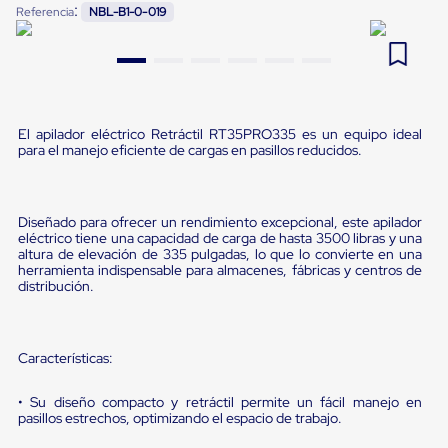
:
Referencia
NBL-B1-0-019
Pestañas
9
.
flejadora
de
Borde
10
.
slip sheet
de
andén
Pestañas
de
El apilador eléctrico Retráctil RT35PRO335 es un equipo ideal
Borde
para el manejo eficiente de cargas en pasillos reducidos.
de
andén
Mecánicas
Pestañas
Diseñado para ofrecer un rendimiento excepcional, este apilador
de
eléctrico tiene una capacidad de carga de hasta 3500 libras y una
Borde
altura de elevación de 335 pulgadas, lo que lo convierte en una
de
herramienta indispensable para almacenes, fábricas y centros de
andén
distribución.
Hidráulicas
Rampas
de
patio
Características:
portátiles
Rampas
• Su diseño compacto y retráctil permite un fácil manejo en
de
pasillos estrechos, optimizando el espacio de trabajo.
patio