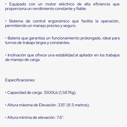
portátiles
• Equipado con un motor eléctrico de alta eficiencia que
de
proporciona un rendimiento constante y fiable.
Cargas
Convencionales
Sellos
• Sistema de control ergonómico que facilita la operación,
para
permitiendo un manejo preciso y seguro.
Puertas
de
• Batería que garantiza un funcionamiento prolongado, ideal para
andén
turnos de trabajo largos y constantes.
Sellos
de
• Inclinación que ofrece una estabilidad al apilador en los trabajos
Cabezal
de manejo de carga.
Fijo
Sellos
de
Cabezal
Especificaciones:
Colgante
Cortina
Retenedores
• Capacidad de carga: 3500Lb (1,587Kg).
de
andén
• Altura máxima de Elevación: 335" (8.5 metros).
Retenedores
de
andén
• Altura mínima de elevación: 7.6".
con