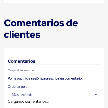
Carton
Plastico
Esquineros
de
Comentarios de
Carton
Esquineros
Plasticos
clientes
Soluciones
de
Embalaje
Tiersheet
Layer
Pad
Plastico
Comentarios
Laminas
de
Cargando el resumen…
Carton
Tiersheet
Por favor, inicia sesión para escribir un comentario.
Hojas
de
Carton
Anti
Más reciente
Deslizamiento
Cargando comentarios…
Separador
de