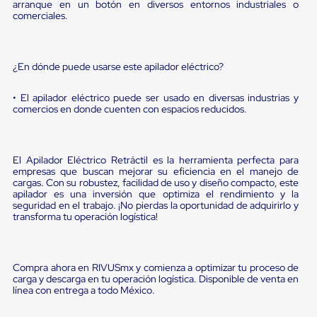
Diablito
arranque en un botón en diversos entornos industriales o
de
comerciales.
carga
Diablito
eléctrico
Diablito
¿En dónde puede usarse este apilador eléctrico?
manual
Plataformas
• El apilador eléctrico puede ser usado en diversas industrias y
de
comercios en donde cuenten con espacios reducidos.
carga
Jaulas
de
Distribución
El Apilador Eléctrico Retráctil es la herramienta perfecta para
Ultima
empresas que buscan mejorar su eficiencia en el manejo de
Milla
cargas. Con su robustez, facilidad de uso y diseño compacto, este
Dollies
apilador es una inversión que optimiza el rendimiento y la
seguridad en el trabajo. ¡No pierdas la oportunidad de adquirirlo y
para
transforma tu operación logística!
Charolas
Plásticas
Contenedores
Metálicos
Compra ahora en RIVUSmx y comienza a optimizar tu proceso de
Colapsables
carga y descarga en tu operación logística. Disponible de venta en
Jaulas
línea con entrega a todo México.
de
Distribución