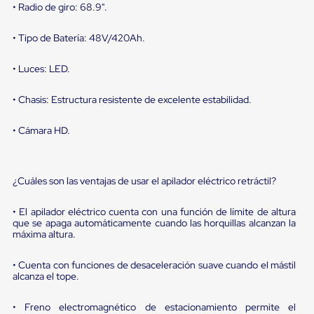
sistema
• Radio de giro: 68.9".
de
retención
• Tipo de Batería: 48V/420Ah.
de
ruedas
Retenedores
• Luces: LED.
de
andén
• Chasis: Estructura resistente de excelente estabilidad.
Automáticos
Retenedores
de
• Cámara HD.
Andén
Multi
Transportes
Controles
¿Cuáles son las ventajas de usar el apilador eléctrico retráctil?
de
Muelle/Andén
• El apilador eléctrico cuenta con una función de límite de altura
Controles
que se apaga automáticamente cuando las horquillas alcanzan la
de
máxima altura.
Muelle/Andén
Básico
• Cuenta con funciones de desaceleración suave cuando el mástil
Controles
alcanza el tope.
de
Muelle/Andén
Integral
• Freno electromagnético de estacionamiento permite el