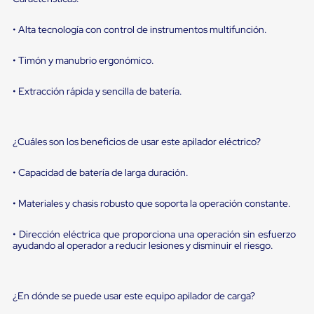
portátiles
de
Cargas
• Alta tecnología con control de instrumentos multifunción.
Convencionales
Sellos
• Timón y manubrio ergonómico.
para
Puertas
de
• Extracción rápida y sencilla de batería.
andén
Sellos
de
Cabezal
¿Cuáles son los beneficios de usar este apilador eléctrico?
Fijo
Sellos
• Capacidad de batería de larga duración.
de
Cabezal
Colgante
• Materiales y chasis robusto que soporta la operación constante.
Cortina
Retenedores
• Dirección eléctrica que proporciona una operación sin esfuerzo
de
ayudando al operador a reducir lesiones y disminuir el riesgo.
andén
Retenedores
de
andén
¿En dónde se puede usar este equipo apilador de carga?
con