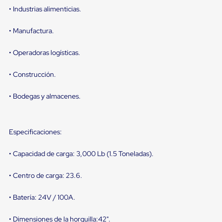
sistema
• Industrias alimenticias.
de
retención
de
• Manufactura.
ruedas
Retenedores
• Operadoras logísticas.
de
andén
Automáticos
• Construcción.
Retenedores
de
• Bodegas y almacenes.
Andén
Multi
Transportes
Controles
Especificaciones:
de
Muelle/Andén
Controles
• Capacidad de carga: 3,000 Lb (1.5 Toneladas).
de
Muelle/Andén
• Centro de carga: 23.6.
Básico
Controles
de
• Batería: 24V / 100A.
Muelle/Andén
Integral
• Dimensiones de la horquilla:42".