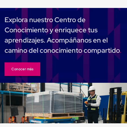
Cinta
de
Aislar
Explora nuestro Centro de
Cinta
de
Conocimiento y enriquece tus
Aluminio
Cinta
aprendizajes. Acompáñanos en el
de
Papel
camino del conocimiento compartido
Cinta
de
Seguridad
Masking
Conocer más
Tape
Cinta
Adhesiva
Transparente
y
Canela
Cinta
Flejadora
Cinta
Tipo
Diurex