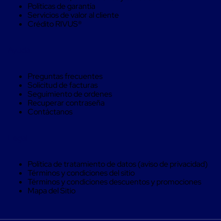
Soluciones
Políticas de garantía
de
Servicios de valor al cliente
sujeción
Crédito RIVUS®
de
carga
Fleje
Ayuda
compuesto
de
alta
Preguntas frecuentes
resistencia
Solicitud de facturas
Fleje
Seguimiento de ordenes
de
Recuperar contraseña
cordón
Contáctanos
de
poliéster
Legal
fusionado
Fleje
de
Política de tratamiento de datos (aviso de privacidad)
poliéster
Términos y condiciones del sitio
tejido
Términos y condiciones descuentos y promociones
de
Mapa del Sitio
alta
resistencia
Gancho
para