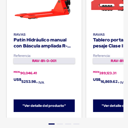
Carton
Corrugado
Freezer
Spacers
Separador
para
Congelación
RAVAS
RAVAS
Patín Hidráulico manual
Tablero porta h
Estandar
Separador
con Báscula ampliada R-
pesaje Clase II 
para
320
iCP
Congelación
Referencia:
Referencia:
Ultra
RAV-B1-0-001
RAV-B1-0
Flujo
Cintas
MXN
MXN
90,046.41
289,123.31
protectoras
US$
US$
Cintas
5253.98
16,869.62
+ IVA
+ IVA
adhesivas
Cinta
de
Tela
"Ver detalle del producto"
"Ver detalle de
Cinta
para
Ductos
y
Tuberias