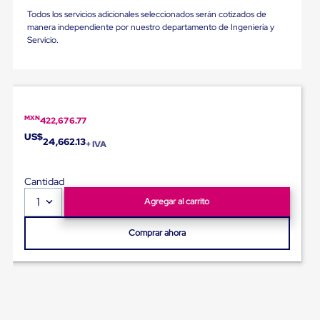
Ultima
Todos los servicios adicionales seleccionados serán cotizados de
Milla
manera independiente por nuestro departamento de Ingeniería y
Anti-
Servicio.
Robo
Hormiga
Estanterías
Móviles
MRO
Distribución
Equipos
MXN
422,676.77
Móviles
US$
24,662.13
+ IVA
Diablitos
de
carga
Cantidad
Empaque
y
1
Agregar al carrito
Embalaje
Playo
Comprar ahora
Emplaye
Stretch
Film
Automatico
Emplaye
Manual
Plastico