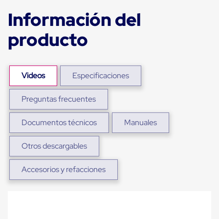
para
Información del
Emplayar
Preestirado
Pelicula
producto
Plastica
Stretch
Hood
Manejo
de
Videos
Especificaciones
carga
sin
Preguntas frecuentes
tarimas
Slip
Sheet
Documentos técnicos
Manuales
Slip
Sheet
de
Otros descargables
Plastico
Slip
Accesorios y refacciones
Sheet
de
Carton
Tarimas
Tarimas
de