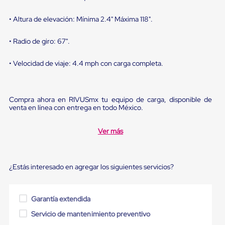
Diablito
de
• Altura de elevación: Mínima 2.4" Máxima 118".
carga
Diablito
eléctrico
• Radio de giro: 67".
Diablito
manual
• Velocidad de viaje: 4.4 mph con carga completa.
Plataformas
de
carga
Jaulas
Compra ahora en RIVUSmx tu equipo de carga, disponible de
de
venta en línea con entrega en todo México.
Distribución
Ultima
Milla
Ver más
Dollies
para
Charolas
Plásticas
¿Estás interesado en agregar los siguientes servicios?
Contenedores
Metálicos
Colapsables
Garantía extendida
Jaulas
de
Servicio de mantenimiento preventivo
Distribución