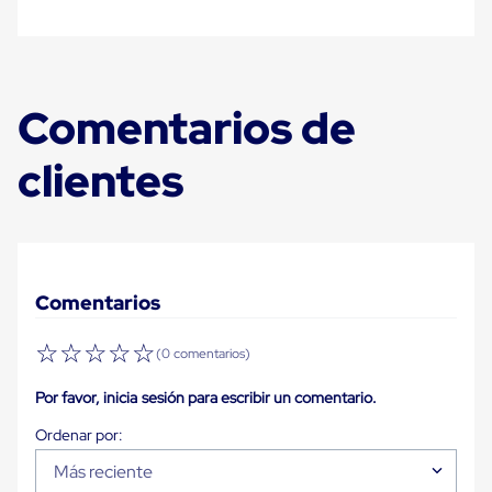
Plastico
Tarimas
de
Plastico
para
Buenas
Comentarios de
Prácticas
de
clientes
Manufactura
Tarimas
de
Plastico
para
Exportación
Tarimas
Comentarios
de
Plastico
Rackeables
☆
☆
☆
☆
☆
(0 comentarios)
Tarimas
de
Por favor, inicia sesión para escribir un comentario.
Plastico
Multiusos
Esquineros
Angulos
Más reciente
de