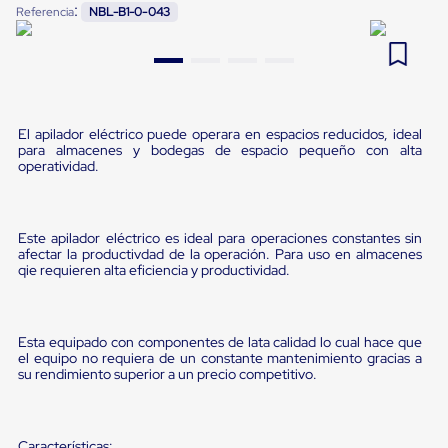
:
Referencia
NBL-B1-0-043
Pestañas
9
.
flejadora
de
Borde
10
.
slip sheet
de
andén
Pestañas
de
El apilador eléctrico puede operara en espacios reducidos, ideal
Borde
para almacenes y bodegas de espacio pequeño con alta
de
operatividad.
andén
Mecánicas
Pestañas
de
Este apilador eléctrico es ideal para operaciones constantes sin
Borde
afectar la productivdad de la operación. Para uso en almacenes
de
qie requieren alta eficiencia y productividad.
andén
Hidráulicas
Rampas
de
Esta equipado con componentes de lata calidad lo cual hace que
patio
el equipo no requiera de un constante mantenimiento gracias a
su rendimiento superior a un precio competitivo.
portátiles
Rampas
de
patio
Características: