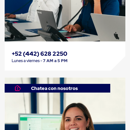
Kraft
Bolsas
de
Aire
Plasticas
Infladores
Airbags
Cajas
de
Carton
+52 (442) 628 2250
Cajas
con
Lunes a viernes -
7 AM a 5 PM
Divisores
Cajas
de
Carton
Corrugado
Chatea con nosotros
Cajas
de
Carton
Jumbo
Interiores
y
Separadores
de