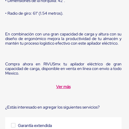
• Dimensiones de la horquilla: 42".
Diablito
de
carga
• Radio de giro: 61" (1.54 metros).
Diablito
eléctrico
Diablito
manual
En combinación con una gran capacidad de carga y altura con su
Plataformas
diseño de ergonómico mejora la productividad de tu almacén y
de
mantén tu proceso logístico efectivo con este apilador eléctrico.
carga
Jaulas
de
Distribución
Compra ahora en RIVUSmx tu apilador eléctrico de gran
Ultima
capacidad de carga, disponible en venta en línea con envío a todo
Mexico.
Milla
Dollies
para
Ver más
Charolas
Plásticas
Contenedores
Metálicos
¿Estás interesado en agregar los siguientes servicios?
Colapsables
Jaulas
de
Distribución
Garantía extendida