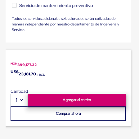
Ultima
Servicio de mantenimiento preventivo
Milla
Anti-
Robo
Todos los servicios adicionales seleccionados serán cotizados de
Hormiga
manera independiente por nuestro departamento de Ingeniería y
Estanterías
Servicio.
Móviles
MRO
Distribución
Equipos
Móviles
Diablitos
MXN
399,177.32
de
US$
23,181.70
carga
+ IVA
Empaque
y
Embalaje
Cantidad
Playo
1
Agregar al carrito
Emplaye
Stretch
Film
Comprar ahora
Automatico
Emplaye
Manual
Plastico