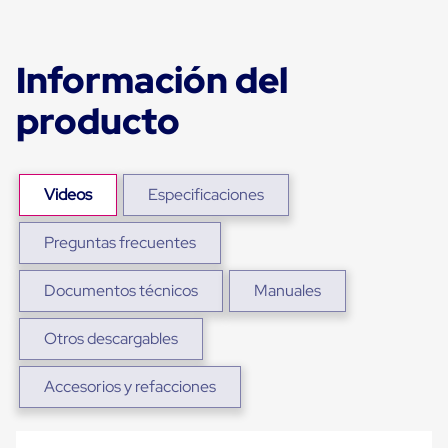
para
Emplayar
Preestirado
Pelicula
Información del
Plastica
Stretch
producto
Hood
Manejo
de
carga
sin
Videos
Especificaciones
tarimas
Slip
Preguntas frecuentes
Sheet
Slip
Sheet
Documentos técnicos
Manuales
de
Plastico
Slip
Otros descargables
Sheet
de
Accesorios y refacciones
Carton
Tarimas
Tarimas
de