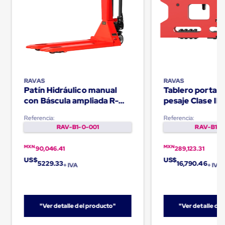
Carton
Corrugado
Freezer
Spacers
Separador
para
Congelación
Estandar
Separador
RAVAS
RAVAS
para
Patín Hidráulico manual
Tablero porta h
Congelación
con Báscula ampliada R-
pesaje Clase II 
Ultra
320
iCP
Flujo
Referencia:
Referencia:
Cintas
RAV-B1-0-001
RAV-B1-0
protectoras
Cintas
MXN
MXN
90,046.41
289,123.31
adhesivas
US$
US$
Cinta
5229.33
16,790.46
+ IVA
+ IVA
de
Tela
Cinta
para
Ductos
"Ver detalle del producto"
"Ver detalle de
y
Tuberias