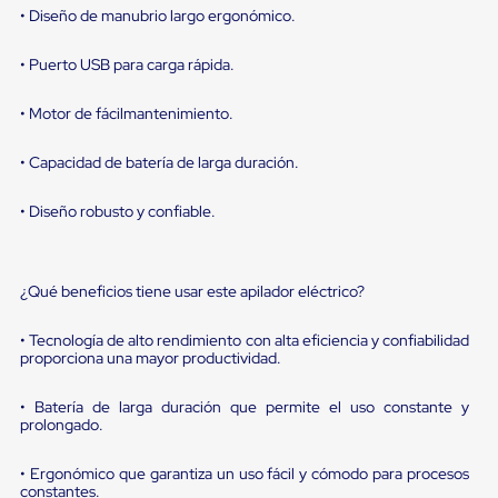
portátiles
• Diseño de manubrio largo ergonómico.
de
Cargas
Convencionales
• Puerto USB para carga rápida.
Sellos
para
• Motor de fácilmantenimiento.
Puertas
de
andén
• Capacidad de batería de larga duración.
Sellos
de
• Diseño robusto y confiable.
Cabezal
Fijo
Sellos
de
¿Qué beneficios tiene usar este apilador eléctrico?
Cabezal
Colgante
Cortina
• Tecnología de alto rendimiento con alta eficiencia y confiabilidad
proporciona una mayor productividad.
Retenedores
de
andén
• Batería de larga duración que permite el uso constante y
Retenedores
prolongado.
de
andén
• Ergonómico que garantiza un uso fácil y cómodo para procesos
con
constantes.