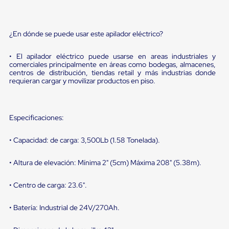
sistema
de
retención
de
¿En dónde se puede usar este apilador eléctrico?
ruedas
Retenedores
de
• El apilador eléctrico puede usarse en areas industriales y
comerciales principalmente en áreas como bodegas, almacenes,
andén
centros de distribución, tiendas retail y más industrias donde
Automáticos
requieran cargar y movilizar productos en piso.
Retenedores
de
Andén
Multi
Especificaciones:
Transportes
Controles
de
• Capacidad: de carga: 3,500Lb (1.58 Tonelada).
Muelle/Andén
Controles
• Altura de elevación: Mínima 2" (5cm) Máxima 208" (5.38m).
de
Muelle/Andén
Básico
• Centro de carga: 23.6".
Controles
de
• Batería: Industrial de 24V/270Ah.
Muelle/Andén
Integral