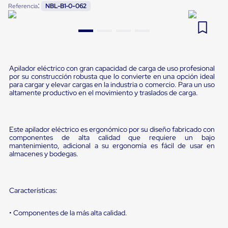
:
Referencia
NBL-B1-0-062
Pestañas
9
.
flejadora
de
Borde
10
.
slip sheet
de
andén
Pestañas
de
Apilador eléctrico con gran capacidad de carga de uso profesional
Borde
por su construcción robusta que lo convierte en una opción ideal
de
para cargar y elevar cargas en la industria o comercio. Para un uso
andén
altamente productivo en el movimiento y traslados de carga.
Mecánicas
Pestañas
de
Borde
Este apilador eléctrico es ergonómico por su diseño fabricado con
de
componentes de alta calidad que requiere un bajo
andén
mantenimiento, adicional a su ergonomía es fácil de usar en
almacenes y bodegas.
Hidráulicas
Rampas
de
patio
Características:
portátiles
Rampas
de
• Componentes de la más alta calidad.
patio