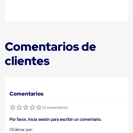
Plastico
Tarimas
de
Plastico
para
Buenas
Prácticas
de
Comentarios de
Manufactura
Tarimas
clientes
de
Plastico
para
Exportación
Tarimas
de
Plastico
Comentarios
Rackeables
Tarimas
de
☆
☆
☆
☆
☆
(0 comentarios)
Plastico
Multiusos
Por favor, inicia sesión para escribir un comentario.
Esquineros
Angulos
de