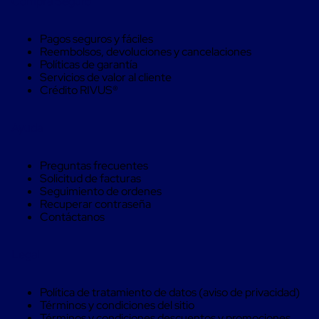
Compra Seguro
Soluciones
de
sujeción
Pagos seguros y fáciles
de
Reembolsos, devoluciones y cancelaciones
carga
Políticas de garantía
Fleje
Servicios de valor al cliente
compuesto
Crédito RIVUS®
de
alta
resistencia
Ayuda
Fleje
de
cordón
Preguntas frecuentes
de
Solicitud de facturas
poliéster
Seguimiento de ordenes
fusionado
Recuperar contraseña
Fleje
Contáctanos
de
poliéster
tejido
Legal
de
alta
resistencia
Política de tratamiento de datos (aviso de privacidad)
Gancho
Términos y condiciones del sitio
para
Términos y condiciones descuentos y promociones