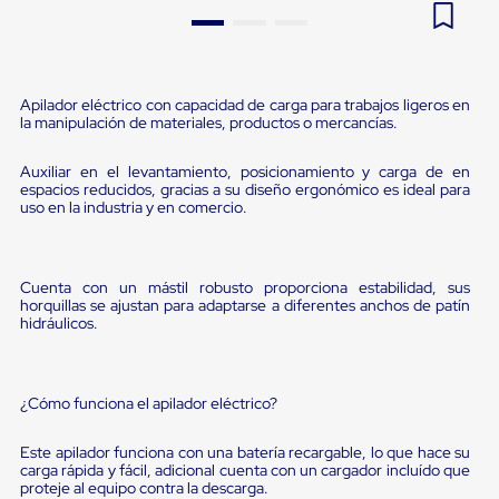
Pestañas
9
.
flejadora
de
Borde
10
.
slip sheet
de
andén
Apilador eléctrico con capacidad de carga para trabajos ligeros en
Pestañas
la manipulación de materiales, productos o mercancías.
de
Borde
Auxiliar en el levantamiento, posicionamiento y carga de en
de
espacios reducidos, gracias a su diseño ergonómico es ideal para
andén
uso en la industria y en comercio.
Mecánicas
Pestañas
de
Borde
Cuenta con un mástil robusto proporciona estabilidad, sus
de
horquillas se ajustan para adaptarse a diferentes anchos de patín
andén
hidráulicos.
Hidráulicas
Rampas
de
patio
¿Cómo funciona el apilador eléctrico?
portátiles
Rampas
Este apilador funciona con una batería recargable, lo que hace su
de
carga rápida y fácil, adicional cuenta con un cargador incluído que
patio
proteje al equipo contra la descarga.