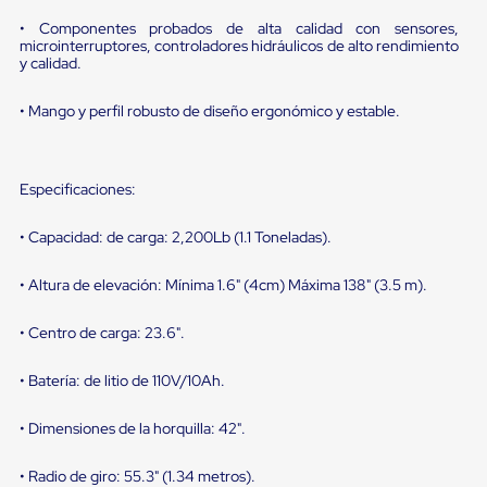
sistema
de
• Componentes probados de alta calidad con sensores,
retención
microinterruptores, controladores hidráulicos de alto rendimiento
de
y calidad.
ruedas
Retenedores
• Mango y perfil robusto de diseño ergonómico y estable.
de
andén
Automáticos
Retenedores
Especificaciones:
de
Andén
Multi
• Capacidad: de carga: 2,200Lb (1.1 Toneladas).
Transportes
Controles
• Altura de elevación: Mínima 1.6" (4cm) Máxima 138" (3.5 m).
de
Muelle/Andén
• Centro de carga: 23.6".
Controles
de
Muelle/Andén
• Batería: de litio de 110V/10Ah.
Básico
Controles
• Dimensiones de la horquilla: 42".
de
Muelle/Andén
Integral
• Radio de giro: 55.3" (1.34 metros).