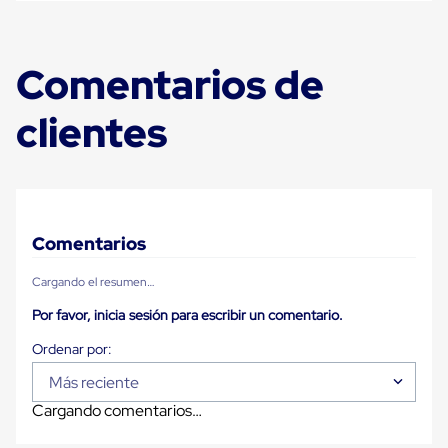
Plastico
Tarimas
de
Plastico
Comentarios de
para
Buenas
clientes
Prácticas
de
Manufactura
Tarimas
de
Plastico
para
Comentarios
Exportación
Tarimas
de
Cargando el resumen…
Plastico
Rackeables
Por favor, inicia sesión para escribir un comentario.
Tarimas
de
Plastico
Más reciente
Multiusos
Esquineros
Cargando comentarios…
Angulos
de