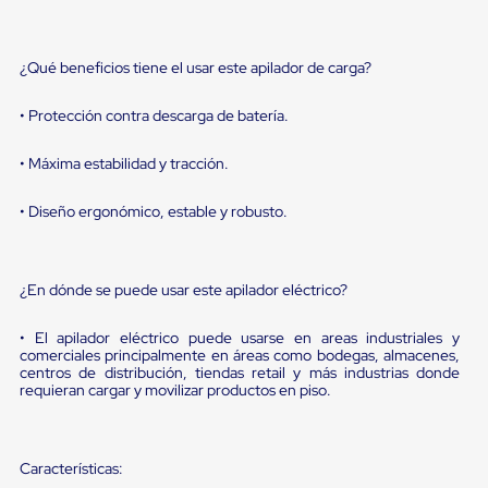
portátiles
de
Cargas
Convencionales
¿Qué beneficios tiene el usar este apilador de carga?
Sellos
para
• Protección contra descarga de batería.
Puertas
de
andén
• Máxima estabilidad y tracción.
Sellos
de
• Diseño ergonómico, estable y robusto.
Cabezal
Fijo
Sellos
de
¿En dónde se puede usar este apilador eléctrico?
Cabezal
Colgante
Cortina
• El apilador eléctrico puede usarse en areas industriales y
Retenedores
comerciales principalmente en áreas como bodegas, almacenes,
de
centros de distribución, tiendas retail y más industrias donde
requieran cargar y movilizar productos en piso.
andén
Retenedores
de
andén
Características:
con