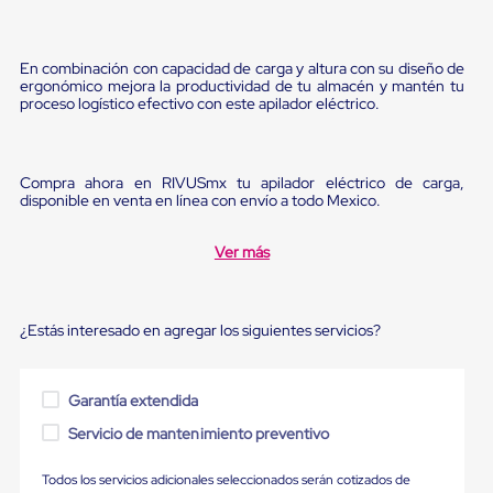
Diablito
de
carga
Diablito
En combinación con capacidad de carga y altura con su diseño de
eléctrico
ergonómico mejora la productividad de tu almacén y mantén tu
Diablito
proceso logístico efectivo con este apilador eléctrico.
manual
Plataformas
de
carga
Compra ahora en RIVUSmx tu apilador eléctrico de carga,
disponible en venta en línea con envío a todo Mexico.
Jaulas
de
Distribución
Ver más
Ultima
Milla
Dollies
para
¿Estás interesado en agregar los siguientes servicios?
Charolas
Plásticas
Contenedores
Metálicos
Garantía extendida
Colapsables
Servicio de mantenimiento preventivo
Jaulas
de
Distribución
Todos los servicios adicionales seleccionados serán cotizados de