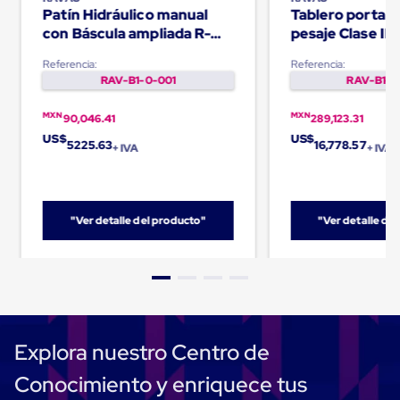
Carton
Patín Hidráulico manual
Tablero porta h
Corrugado
con Báscula ampliada R-
pesaje Clase II 
Freezer
320
iCP
Spacers
Referencia:
Referencia:
Separador
RAV-B1-0-001
RAV-B1-0
para
Congelación
MXN
MXN
90,046.41
289,123.31
Estandar
US$
US$
Separador
5225.63
16,778.57
+ IVA
+ IVA
para
Congelación
Ultra
Flujo
Cintas
"Ver detalle del producto"
"Ver detalle de
protectoras
Cintas
adhesivas
Cinta
de
Tela
Cinta
Explora nuestro Centro de
para
Ductos
Conocimiento y enriquece tus
y
Tuberias