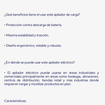
portátiles
de
Cargas
Convencionales
¿Qué beneficios tiene el usar este apilador de carga?
Sellos
para
• Protección contra descarga de batería.
Puertas
de
andén
• Máxima estabilidad y tracción.
Sellos
de
• Diseño ergonómico, estable y robusto.
Cabezal
Fijo
Sellos
de
¿En dónde se puede usar este apilador eléctrico?
Cabezal
Colgante
Cortina
• El apilador eléctrico puede usarse en areas industriales y
Retenedores
comerciales principalmente en áreas como bodegas, almacenes,
de
centros de distribución, tiendas retail y más industrias donde
requieran cargar y movilizar productos en piso.
andén
Retenedores
de
andén
Características:
con