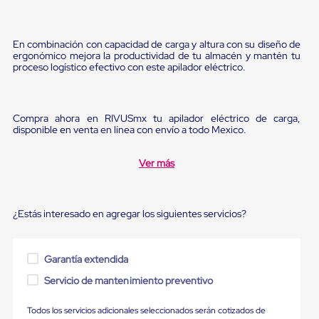
Diablito
de
carga
Diablito
En combinación con capacidad de carga y altura con su diseño de
eléctrico
ergonómico mejora la productividad de tu almacén y mantén tu
Diablito
proceso logístico efectivo con este apilador eléctrico.
manual
Plataformas
de
carga
Compra ahora en RIVUSmx tu apilador eléctrico de carga,
disponible en venta en línea con envío a todo Mexico.
Jaulas
de
Distribución
Ver más
Ultima
Milla
Dollies
para
¿Estás interesado en agregar los siguientes servicios?
Charolas
Plásticas
Contenedores
Metálicos
Garantía extendida
Colapsables
Servicio de mantenimiento preventivo
Jaulas
de
Distribución
Todos los servicios adicionales seleccionados serán cotizados de