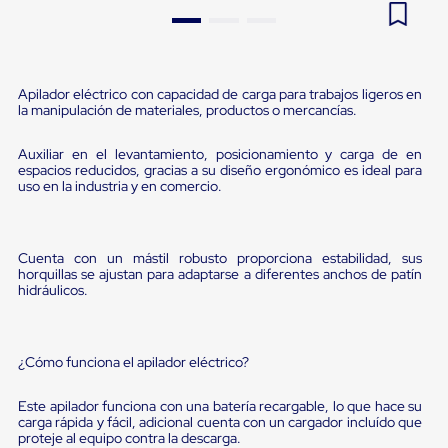
Pestañas
9
.
flejadora
de
Borde
10
.
cámara cph
de
andén
Apilador eléctrico con capacidad de carga para trabajos ligeros en
Pestañas
la manipulación de materiales, productos o mercancías.
de
Borde
Auxiliar en el levantamiento, posicionamiento y carga de en
de
espacios reducidos, gracias a su diseño ergonómico es ideal para
andén
uso en la industria y en comercio.
Mecánicas
Pestañas
de
Borde
Cuenta con un mástil robusto proporciona estabilidad, sus
de
horquillas se ajustan para adaptarse a diferentes anchos de patín
andén
hidráulicos.
Hidráulicas
Rampas
de
patio
¿Cómo funciona el apilador eléctrico?
portátiles
Rampas
Este apilador funciona con una batería recargable, lo que hace su
de
carga rápida y fácil, adicional cuenta con un cargador incluído que
patio
proteje al equipo contra la descarga.