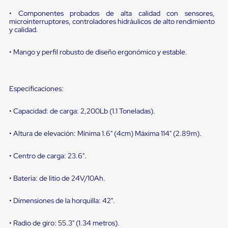
sistema
de
• Componentes probados de alta calidad con sensores,
retención
microinterruptores, controladores hidráulicos de alto rendimiento
de
y calidad.
ruedas
Retenedores
• Mango y perfil robusto de diseño ergonómico y estable.
de
andén
Automáticos
Retenedores
Especificaciones:
de
Andén
Multi
• Capacidad: de carga: 2,200Lb (1.1 Toneladas).
Transportes
Controles
• Altura de elevación: Mínima 1.6" (4cm) Máxima 114" (2.89m).
de
Muelle/Andén
• Centro de carga: 23.6".
Controles
de
Muelle/Andén
• Batería: de litio de 24V/10Ah.
Básico
Controles
• Dimensiones de la horquilla: 42".
de
Muelle/Andén
Integral
• Radio de giro: 55.3" (1.34 metros).