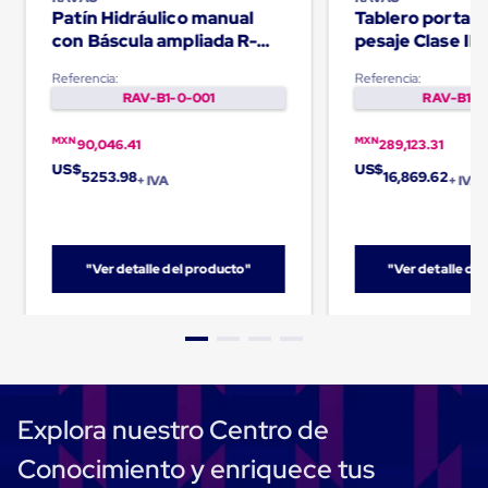
Carton
Patín Hidráulico manual
Tablero porta h
Corrugado
con Báscula ampliada R-
pesaje Clase II 
Freezer
320
iCP
Spacers
Referencia:
Referencia:
Separador
RAV-B1-0-001
RAV-B1-0
para
Congelación
MXN
MXN
90,046.41
289,123.31
Estandar
US$
US$
Separador
5253.98
16,869.62
+ IVA
+ IVA
para
Congelación
Ultra
Flujo
Cintas
"Ver detalle del producto"
"Ver detalle de
protectoras
Cintas
adhesivas
Cinta
de
Tela
Cinta
Explora nuestro Centro de
para
Ductos
Conocimiento y enriquece tus
y
Tuberias