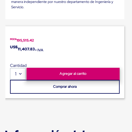
Ultima
manera independiente por nuestro departamento de Ingeniería y
Milla
Servicio.
Anti-
Robo
Hormiga
Estanterías
Móviles
MRO
MXN
195,515.42
Distribución
US$
11,407.83
Equipos
+ IVA
Móviles
Diablitos
de
Cantidad
carga
1
Agregar al carrito
Empaque
y
Embalaje
Comprar ahora
Playo
Emplaye
Stretch
Film
Automatico
Emplaye
Manual
Plastico