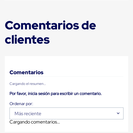
Plastico
Tarimas
de
Plastico
Comentarios de
para
Buenas
clientes
Prácticas
de
Manufactura
Tarimas
de
Plastico
para
Comentarios
Exportación
Tarimas
de
Cargando el resumen…
Plastico
Rackeables
Por favor, inicia sesión para escribir un comentario.
Tarimas
de
Plastico
Más reciente
Multiusos
Esquineros
Cargando comentarios…
Angulos
de