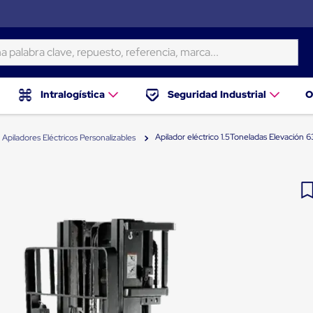
ra clave, repuesto, referencia, marca...
Intralogística
Seguridad Industrial
O
Apilador eléctrico 1.5Toneladas Elevación 
Apiladores Eléctricos Personalizables