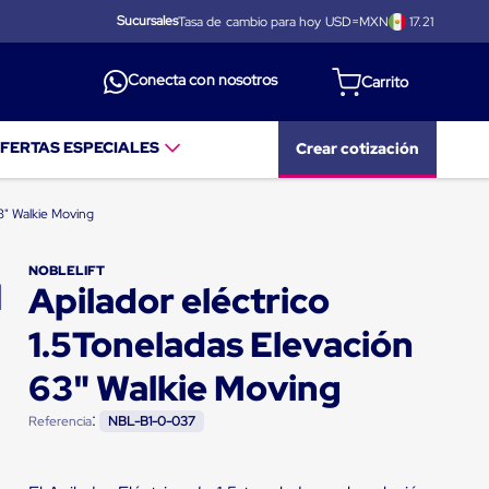
Sucursales
Tasa de cambio para hoy USD=MXN
17.21
Conecta con nosotros
FERTAS ESPECIALES
Crear cotización
63" Walkie Moving
NOBLELIFT
Apilador eléctrico
1.5Toneladas Elevación
63" Walkie Moving
:
Referencia
NBL-B1-0-037