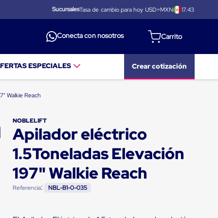
Sucursales
Tasa de cambio para hoy USD=MXN
17.43
Conecta con nosotros
FERTAS ESPECIALES
Crear cotización
97" Walkie Reach
NOBLELIFT
Apilador eléctrico
1.5Toneladas Elevación
197" Walkie Reach
:
Referencia
NBL-B1-0-035