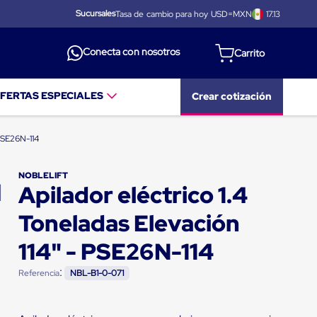
Sucursales
Tasa de cambio para hoy USD=MXN
17.13
Conecta con nosotros
FERTAS ESPECIALES
Crear cotización
 PSE26N-114
NOBLELIFT
Apilador eléctrico 1.4
Toneladas Elevación
114" - PSE26N-114
:
Referencia
NBL-B1-0-071