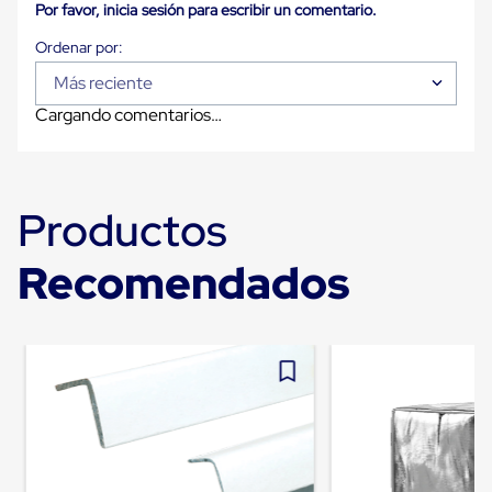
para
Por favor, inicia sesión para escribir un comentario.
Emplayar
Preestirado
Pelicula
Más reciente
Plastica
Stretch
Cargando comentarios…
Hood
Manejo
de
carga
sin
Productos
tarimas
Slip
Recomendados
Sheet
Slip
Sheet
de
Plastico
Slip
Sheet
de
Carton
Tarimas
Tarimas
de