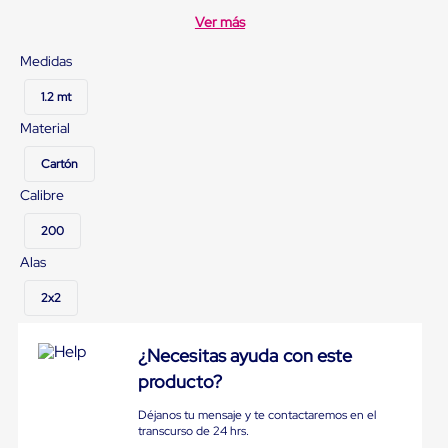
sistema
de
Ver más
retención
de
Medidas
ruedas
Retenedores
1.2 mt
de
andén
Material
Automáticos
Retenedores
Cartón
de
Calibre
Andén
Multi
200
Transportes
Controles
Alas
de
Muelle/Andén
2x2
Controles
de
Muelle/Andén
¿Necesitas ayuda con este
Básico
producto?
Controles
de
Muelle/Andén
Déjanos tu mensaje y te contactaremos en el
transcurso de 24 hrs.
Integral