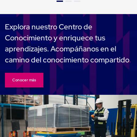
Carton
Plastico
Esquineros
de
Explora nuestro Centro de
Carton
Esquineros
Conocimiento y enriquece tus
Plasticos
Soluciones
aprendizajes. Acompáñanos en el
de
Embalaje
camino del conocimiento compartido
Tiersheet
Layer
Pad
Plastico
Conocer más
Laminas
de
Carton
Tiersheet
Hojas
de
Carton
Anti
Deslizamiento
Separador
de