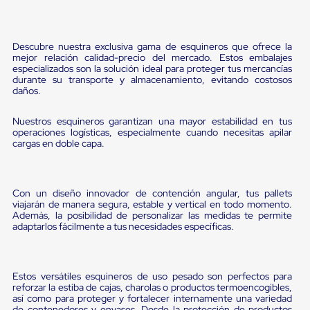
Pestañas
9
.
flejadora
de
Borde
10
.
cámara cph
Descubre nuestra exclusiva gama de esquineros que ofrece la
de
mejor relación calidad-precio del mercado. Estos embalajes
andén
especializados son la solución ideal para proteger tus mercancías
Pestañas
durante su transporte y almacenamiento, evitando costosos
de
daños.
Borde
de
Nuestros esquineros garantizan una mayor estabilidad en tus
andén
operaciones logísticas, especialmente cuando necesitas apilar
Mecánicas
cargas en doble capa.
Pestañas
de
Borde
de
Con un diseño innovador de contención angular, tus pallets
andén
viajarán de manera segura, estable y vertical en todo momento.
Hidráulicas
Además, la posibilidad de personalizar las medidas te permite
Rampas
adaptarlos fácilmente a tus necesidades específicas.
de
patio
portátiles
Rampas
Estos versátiles esquineros de uso pesado son perfectos para
de
reforzar la estiba de cajas, charolas o productos termoencogibles,
patio
así como para proteger y fortalecer internamente una variedad
de contenedores y envases. Desde la protección de productos