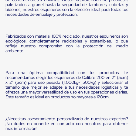
portátiles
paletizados a granel hasta la seguridad de tambores, cubetas y
de
bidones, nuestros esquineros son la elección ideal para todas tus
Cargas
necesidades de embalaje y protección.
Convencionales
Sellos
para
Puertas
Fabricados con material 100% reciclado, nuestros esquineros son
de
ecológicos, completamente reciclables y sostenibles, lo que
andén
refleja nuestro compromiso con la protección del medio
Sellos
ambiente.
de
Cabezal
Fijo
Sellos
Para una óptima compatibilidad con tus productos, te
de
recomendamos elegir los esquineros de Calibre 200 en 2” (5cm)
Cabezal
x 2” (5cm) para uso pesado (1,000kg-1,500kg) y seleccionar el
tamaño que mejor se adapte a tus necesidades logísticas y te
Colgante
ofrezca una mayor versatilidad de uso en tus operaciones diarias.
Cortina
Este tamaño es ideal en productos no mayores a 120cm.
Retenedores
de
andén
Retenedores
¿Necesitas asesoramiento personalizado de nuestros expertos?
de
¡No dudes en ponerte en contacto con nosotros para obtener
andén
más información!
con