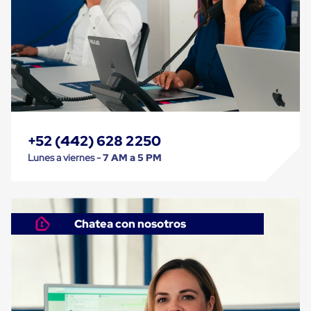
Cinta
de
Aislar
Cinta
de
Aluminio
Cinta
de
Papel
Cinta
de
+52 (442) 628 2250
Seguridad
Lunes a viernes -
7 AM a 5 PM
Masking
Tape
Cinta
Adhesiva
Transparente
Chatea con nosotros
y
Canela
Cinta
Flejadora
Cinta
Tipo
Diurex