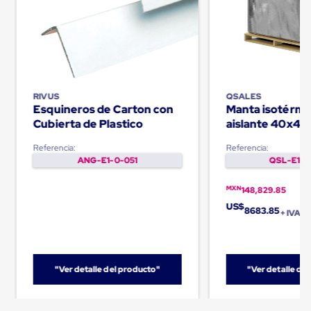
Plastico
Tarimas
de
Plastico
para
Buenas
Prácticas
de
RIVUS
QSALES
Manufactura
Esquineros de Carton con
Manta isotérmi
Tarimas
Cubierta de Plastico
aislante 40x48
de
Palletquilt®
Plastico
Referencia:
Referencia:
para
ANG-E1-0-051
QSL-E1-0
Exportación
Tarimas
MXN
148,829.85
de
Plastico
US$
8683.85
+ IVA
Rackeables
Tarimas
de
Plastico
Multiusos
"Ver detalle del producto"
"Ver detalle de
Esquineros
Angulos
de