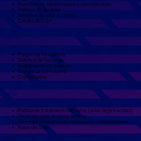
Monofilamento
Reembolsos, devoluciones y cancelaciones
Circular
Políticas de garantía
Monofilamento
Servicios de valor al cliente
Costura
Crédito RIVUS®
L
Para
Envasado
Ayuda
Etiquetas
y
Ribbons
Preguntas frecuentes
Etiquetas
Solicitud de facturas
Ribbons
Seguimiento de ordenes
Máquinas
Recuperar contraseña
de
Contáctanos
emplaye
Dispensadores
de
Legal
Playo
Manual
Máquinas
Política de tratamiento de datos (aviso de privacidad)
emplayadoras
Términos y condiciones del sitio
Máquinas
Términos y condiciones descuentos y promociones
para
Mapa del Sitio
playo
automáticas