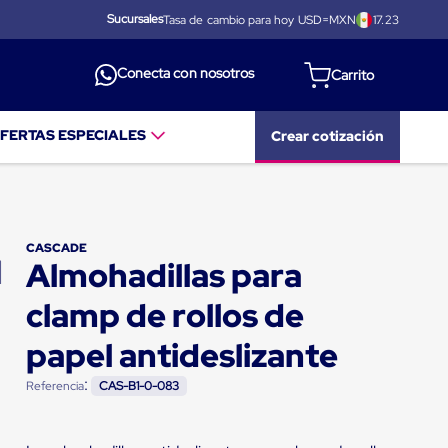
Sucursales
Tasa de cambio para hoy USD=MXN
17.23
Conecta con nosotros
FERTAS ESPECIALES
Crear cotización
CASCADE
Almohadillas para
clamp de rollos de
papel antideslizante
:
Referencia
CAS-B1-0-083