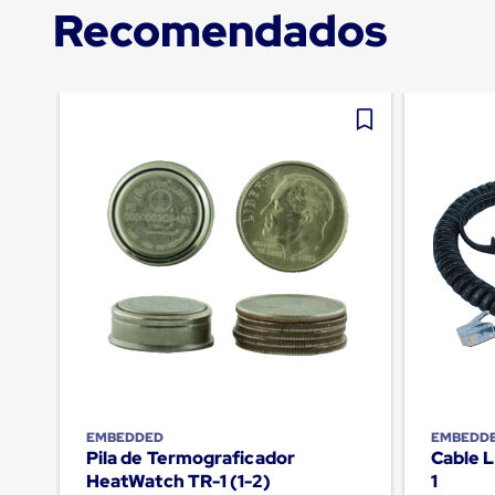
Tarimas
Recomendados
Tarimas
de
Plastico
Tarimas
de
Plastico
para
Buenas
Prácticas
de
Manufactura
Tarimas
de
Plastico
para
Exportación
Tarimas
de
Plastico
Rackeables
Tarimas
EMBEDDED
EMBEDD
de
Pila de Termograficador
Cable 
Plastico
HeatWatch TR-1 (1-2)
1
Multiusos