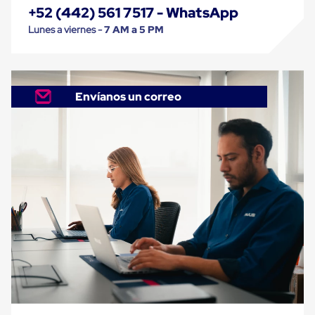
Carton
+52 (442) 561 7517 - WhatsApp
Corrugado
Lunes a viernes -
7 AM a 5 PM
Freezer
Spacers
Separador
para
Congelación
Envíanos un correo
Estandar
Separador
para
Congelación
Ultra
Flujo
Cintas
protectoras
Cintas
adhesivas
Cinta
de
Tela
Cinta
para
Ductos
y
Tuberias