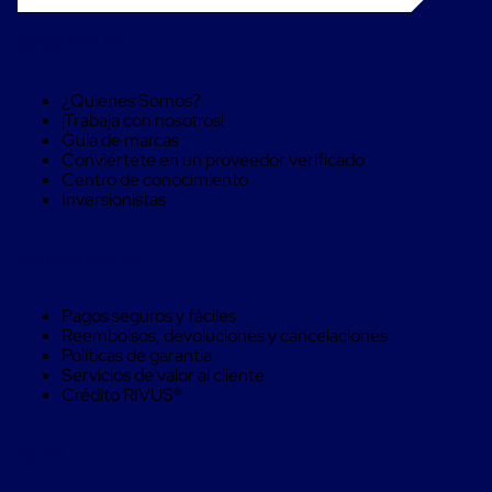
Despachador
de
Cinta
Sobre RIVUS®
Fleje
Fleje
Plástico
¿Quienes Somos?
PP
¡Trabaja con nosotros!
(Polipropileno)
Guía de marcas
Fleje
Conviértete en un proveedor verificado
Plástico
Centro de conocimiento
PET
Inversionistas
(Polyester)
Fleje
de
Compra Seguro
Acero
Sellos
Pagos seguros y fáciles
para
Reembolsos, devoluciones y cancelaciones
Fleje
Políticas de garantía
Bolsas
Servicios de valor al cliente
de
Crédito RIVUS®
aire
Bolsas
de
Ayuda
Aire
Papel