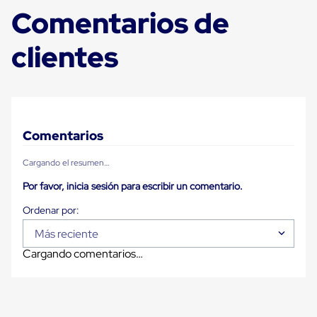
sistema
Comentarios de
de
retención
de
clientes
ruedas
Retenedores
de
andén
Automáticos
Retenedores
de
Comentarios
Andén
Multi
Cargando el resumen…
Transportes
Controles
Por favor, inicia sesión para escribir un comentario.
de
Muelle/Andén
Controles
de
Más reciente
Muelle/Andén
Cargando comentarios…
Básico
Controles
de
Muelle/Andén
Integral