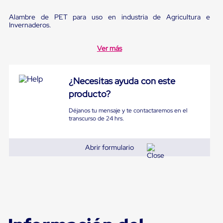
Pestañas
9
.
flejadora
de
Alambre de PET para uso en industria de Agricultura e
Invernaderos.
Borde
10
.
cámara cph
de
andén
Ver más
Pestañas
de
Borde
de
¿Necesitas ayuda con este
andén
producto?
Mecánicas
Pestañas
Déjanos tu mensaje y te contactaremos en el
de
transcurso de 24 hrs.
Borde
de
andén
Abrir formulario
Hidráulicas
Rampas
de
patio
portátiles
Rampas
de
patio