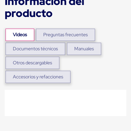
Información del
portátiles
de
producto
Cargas
Convencionales
Sellos
para
Puertas
Videos
Preguntas frecuentes
de
andén
Sellos
Documentos técnicos
Manuales
de
Cabezal
Otros descargables
Fijo
Sellos
de
Accesorios y refacciones
Cabezal
Colgante
Cortina
Retenedores
de
andén
Retenedores
de
andén
con