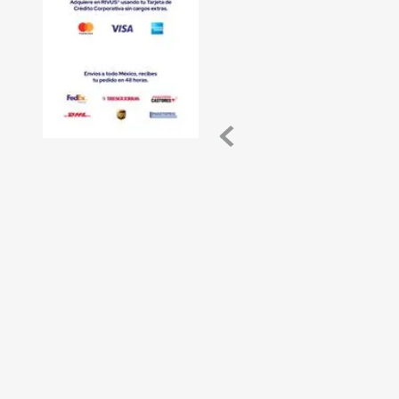
de
10
.
slip sheet
andén
mecánicas
Pestañas
de
Borde
de
andén
Pestañas
de
Borde
de
andén
Mecánicas
Pestañas
de
Borde
de
andén
Hidráulicas
Rampas
de
patio
portátiles
Rampas