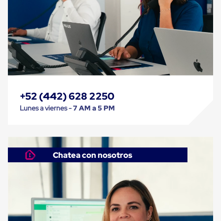
Caja
Super
Sacos
de
Rafia
Super
Sacos
de
Rafia
sin
personalizar
+52 (442) 628 2250
Super
Lunes a viernes -
7 AM a 5 PM
Sacos
de
rafia
personalizados
Cable
de
Chatea con nosotros
Polipropileno
Rafia
Fibrilada
Arpilla
Circular
Con
Etiqueta