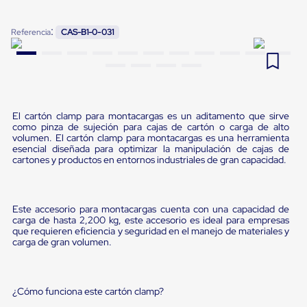
Pestañas
9
.
flejadora
de
:
Referencia
CAS-B1-0-031
Borde
10
.
slip sheet
de
andén
Pestañas
de
Borde
de
El cartón clamp para montacargas es un aditamento que sirve
andén
como pinza de sujeción para cajas de cartón o carga de alto
Mecánicas
volumen. El cartón clamp para montacargas es una herramienta
Pestañas
esencial diseñada para optimizar la manipulación de cajas de
de
cartones y productos en entornos industriales de gran capacidad.
Borde
de
andén
Hidráulicas
Este accesorio para montacargas cuenta con una capacidad de
carga de hasta 2,200 kg, este accesorio es ideal para empresas
Rampas
que requieren eficiencia y seguridad en el manejo de materiales y
de
carga de gran volumen.
patio
portátiles
Rampas
de
¿Cómo funciona este cartón clamp?
patio