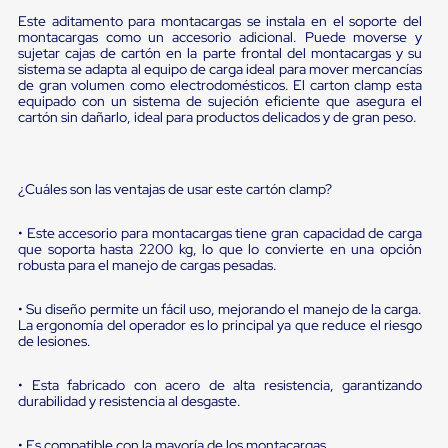
portátiles
de
Este aditamento para montacargas se instala en el soporte del
Cargas
montacargas como un accesorio adicional. Puede moverse y
sujetar cajas de cartón en la parte frontal del montacargas y su
Convencionales
sistema se adapta al equipo de carga ideal para mover mercancías
Sellos
de gran volumen como electrodomésticos. El carton clamp esta
para
equipado con un sistema de sujeción eficiente que asegura el
Puertas
cartón sin dañarlo, ideal para productos delicados y de gran peso.
de
andén
Sellos
de
¿Cuáles son las ventajas de usar este cartón clamp?
Cabezal
Fijo
• Este accesorio para montacargas tiene gran capacidad de carga
Sellos
que soporta hasta 2200 kg, lo que lo convierte en una opción
de
robusta para el manejo de cargas pesadas.
Cabezal
Colgante
Cortina
• Su diseño permite un fácil uso, mejorando el manejo de la carga.
Retenedores
La ergonomía del operador es lo principal ya que reduce el riesgo
de lesiones.
de
andén
Retenedores
• Esta fabricado con acero de alta resistencia, garantizando
de
durabilidad y resistencia al desgaste.
andén
con
• Es compatible con la mayoría de los montacargas.