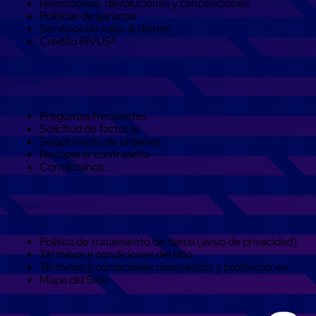
Reembolsos, devoluciones y cancelaciones
trinca
Políticas de garantía
Hebillas
Servicios de valor al cliente
para
Crédito RIVUS®
Fleje
de
poliéster
Ayuda
tejido
Hebillas
para
Preguntas frecuentes
trinca
Solicitud de facturas
Trinca
Seguimiento de ordenes
de
Recuperar contraseña
poliester
Contáctanos
alta
resistencia
Bolsas
Legal
para
viveros
Alambre
Política de tratamiento de datos (aviso de privacidad)
de
Términos y condiciones del sitio
PET
Términos y condiciones descuentos y promociones
Mallas
Mapa del Sitio
envolventes
Mallas
envolventes