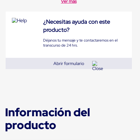
Ver más
para
Emplayar
Preestirado
Pelicula
¿Necesitas ayuda con este
Plastica
producto?
Stretch
Hood
Déjanos tu mensaje y te contactaremos en el
Manejo
transcurso de 24 hrs.
de
carga
sin
Abrir formulario
tarimas
Slip
Sheet
Slip
Sheet
de
Plastico
Slip
Información del
Sheet
de
producto
Carton
Tarimas
Tarimas
de