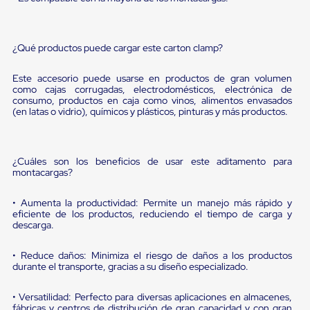
sistema
de
retención
de
¿Qué productos puede cargar este carton clamp?
ruedas
Retenedores
de
Este accesorio puede usarse en productos de gran volumen
andén
como cajas corrugadas, electrodomésticos, electrónica de
consumo, productos en caja como vinos, alimentos envasados
Automáticos
(en latas o vidrio), químicos y plásticos, pinturas y más productos.
Retenedores
de
Andén
Multi
¿Cuáles son los beneficios de usar este aditamento para
Transportes
montacargas?
Controles
de
Muelle/Andén
• Aumenta la productividad: Permite un manejo más rápido y
Controles
eficiente de los productos, reduciendo el tiempo de carga y
descarga.
de
Muelle/Andén
Básico
• Reduce daños: Minimiza el riesgo de daños a los productos
Controles
durante el transporte, gracias a su diseño especializado.
de
Muelle/Andén
• Versatilidad: Perfecto para diversas aplicaciones en almacenes,
Integral
fábricas y centros de distribución de gran capacidad y con gran