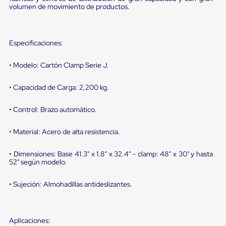
Diablito
volumen de movimiento de productos.
de
carga
Diablito
eléctrico
Especificaciones:
Diablito
manual
• Modelo: Cartón Clamp Serie J.
Plataformas
de
carga
• Capacidad de Carga: 2,200 kg.
Jaulas
de
• Control: Brazo automático.
Distribución
Ultima
Milla
• Material: Acero de alta resistencia.
Dollies
para
• Dimensiones: Base 41.3" x 1.8" x 32.4" - clamp: 48" x 30" y hasta
Charolas
52" según modelo.
Plásticas
Contenedores
Metálicos
• Sujeción: Almohadillas antideslizantes.
Colapsables
Jaulas
de
Distribución
Aplicaciones: