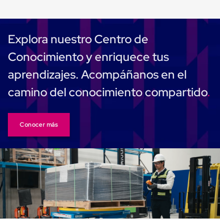
Despachador
de
Cinta
Fleje
Fleje
Explora nuestro Centro de
Plástico
PP
Conocimiento y enriquece tus
(Polipropileno)
Fleje
aprendizajes. Acompáñanos en el
Plástico
PET
camino del conocimiento compartido
(Polyester)
Fleje
de
Acero
Conocer más
Sellos
para
Fleje
Bolsas
de
aire
Bolsas
de
Aire
Papel