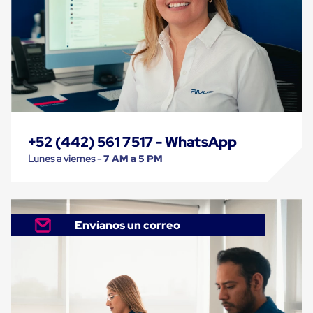
Monofilamento
Circular
Monofilamento
Costura
L
Para
Envasado
Etiquetas
y
Ribbons
Etiquetas
+52 (442) 561 7517 - WhatsApp
Ribbons
Máquinas
Lunes a viernes -
7 AM a 5 PM
de
emplaye
Dispensadores
de
Playo
Envíanos un correo
Manual
Máquinas
emplayadoras
Máquinas
para
playo
automáticas