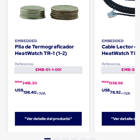
Cinta
de
Aislar
Cinta
de
Aluminio
Cinta
EMBEDDED
EMBEDDED
de
Pila de Termograficador
Cable Lector d
Papel
HeatWatch TR-1 (1-2)
HeatWatch TR-
Cinta
de
Referencia:
Referencia:
Seguridad
EMB-S1-1-001
EMB-S1-1
Masking
Tape
MXN
MXN
3416.30
1358.96
Cinta
Adhesiva
US$
US$
198.40
78.92
+ IVA
+ IVA
Transparente
y
Canela
Cinta
Flejadora
"Ver detalle del producto"
"Ver detalle de
Cinta
Tipo
Diurex