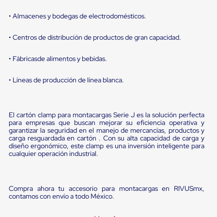
Ultima
Milla
• Almacenes y bodegas de electrodomésticos.
Anti-
Robo
• Centros de distribución de productos de gran capacidad.
Hormiga
Estanterías
Móviles
• Fábricasde alimentos y bebidas.
MRO
Distribución
• Líneas de producción de línea blanca.
Equipos
Móviles
Diablitos
de
El cartón clamp para montacargas Serie J es la solución perfecta
carga
para empresas que buscan mejorar su eficiencia operativa y
Empaque
garantizar la seguridad en el manejo de mercancías, productos y
y
carga resguardada en cartón . Con su alta capacidad de carga y
Embalaje
diseño ergonómico, este clamp es una inversión inteligente para
Playo
cualquier operación industrial.
Emplaye
Stretch
Film
Automatico
Compra ahora tu accesorio para montacargas en RIVUSmx,
Emplaye
contamos con envío a todo México.
Manual
Plastico