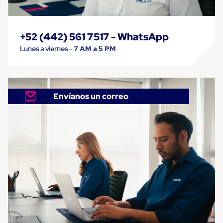
Cinta
de
Aislar
Cinta
+52 (442) 561 7517 - WhatsApp
de
Lunes a viernes -
7 AM a 5 PM
Aluminio
Cinta
de
Papel
Cinta
Envíanos un correo
de
Seguridad
Masking
Tape
Cinta
Adhesiva
Transparente
y
Canela
Cinta
Flejadora
Cinta
Tipo
Diurex