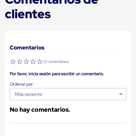
Diablito
de
clientes
carga
Diablito
eléctrico
Diablito
manual
Plataformas
de
Comentarios
carga
Jaulas
☆
☆
☆
☆
☆
de
(0 comentarios)
Distribución
Ultima
Por favor, inicia sesión para escribir un comentario.
Milla
Dollies
para
Más reciente
Charolas
Plásticas
Contenedores
No hay comentarios.
Metálicos
Colapsables
Jaulas
de
Distribución