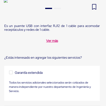
Pestañas
9
.
flejadora
de
Borde
10
.
slip sheet
de
andén
Pestañas
Es un puente USB con interfaz RJ12 de 1 cable para acomodar
de
receptáculos y redes de 1 cable.
Borde
de
Ver más
andén
Mecánicas
Pestañas
de
¿Estás interesado en agregar los siguientes servicios?
Borde
de
andén
Hidráulicas
Garantía extendida
Rampas
de
Todos los servicios adicionales seleccionados serán cotizados de
patio
manera independiente por nuestro departamento de Ingeniería y
portátiles
Servicio.
Rampas
de
patio