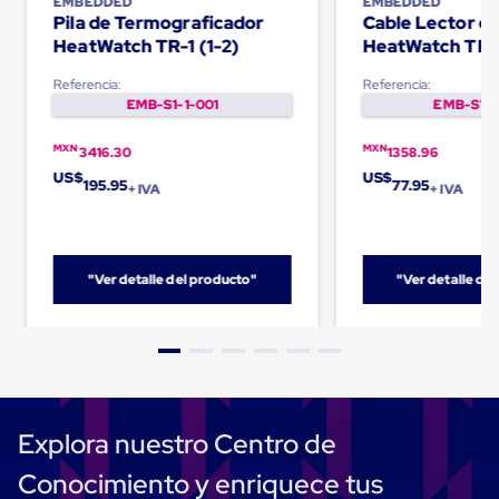
EMBEDDED
EMBEDDED
para
Pila de Termograficador
Cable Lector d
Emplayar
HeatWatch TR-1 (1-2)
HeatWatch TR-
Preestirado
Pelicula
Referencia:
Referencia:
Plastica
EMB-S1-1-001
EMB-S1-1
Stretch
Hood
Manejo
MXN
MXN
3416.30
1358.96
de
US$
US$
195.95
77.95
carga
+ IVA
+ IVA
sin
tarimas
Slip
Sheet
"Ver detalle del producto"
"Ver detalle de
Slip
Sheet
de
Plastico
Slip
Sheet
de
Carton
Explora nuestro Centro de
Tarimas
Tarimas
Conocimiento y enriquece tus
de