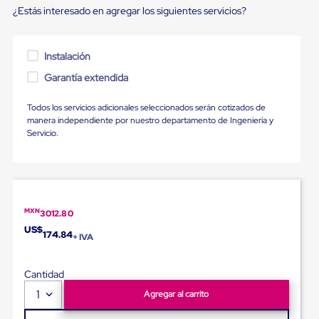
Diablito
¿Estás interesado en agregar los siguientes servicios?
de
carga
Diablito
eléctrico
Instalación
Diablito
Garantía extendida
manual
Plataformas
de
Todos los servicios adicionales seleccionados serán cotizados de
carga
manera independiente por nuestro departamento de Ingeniería y
Jaulas
Servicio.
de
Distribución
Ultima
Milla
Dollies
para
MXN
3012.80
Charolas
US$
Plásticas
174.84
+ IVA
Contenedores
Metálicos
Colapsables
Cantidad
Jaulas
1
Agregar al carrito
de
Distribución