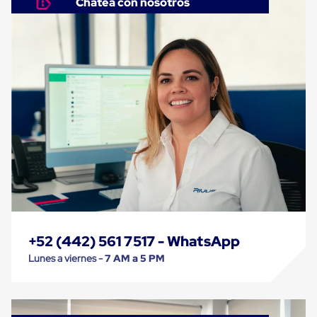
Chatea con nosotros
Cinta
de
Aislar
Cinta
de
Aluminio
Cinta
de
Papel
Cinta
de
Seguridad
Masking
Tape
Cinta
Adhesiva
Transparente
y
+52 (442) 561 7517 - WhatsApp
Canela
Cinta
Lunes a viernes -
7 AM a 5 PM
Flejadora
Cinta
Tipo
Diurex