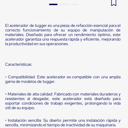
Pestañas
9
.
flejadora
de
Borde
10
.
slip sheet
de
andén
El acelerador de tugger es una pieza de refacción esencial para el
correcto funcionamiento de su equipo de manipulación de
Pestañas
materiales. Diseñado para ofrecer un rendimiento óptimo, este
de
acelerador garantiza una respuesta rápida y eficiente, mejorando
Borde
la productividad en sus operaciones.
de
andén
Mecánicas
Pestañas
Características:
de
Borde
de
• Compatibilidad: Este acelerador es compatible con una amplia
gama de modelos de tugger.
andén
Hidráulicas
Rampas
• Materiales de alta calidad: Fabricado con materiales duraderos y
de
resistentes al desgaste, este acelerador está diseñado para
patio
soportar condiciones de trabajo exigentes, prolongando la vida
portátiles
útil de su equipo.
Rampas
de
• Instalación sencilla: Su diseño permite una instalación rápida y
patio
sencilla, minimizando el tiempo de inactividad de su maquinaria.