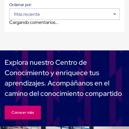
Plastico
Tarimas
de
Más reciente
Plastico
Cargando comentarios…
para
Buenas
Prácticas
de
Manufactura
Tarimas
de
Plastico
Explora nuestro Centro de
para
Exportación
Conocimiento y enriquece tus
Tarimas
de
aprendizajes. Acompáñanos en el
Plastico
Rackeables
camino del conocimiento compartido
Tarimas
de
Plastico
Multiusos
Conocer más
Esquineros
Angulos
de