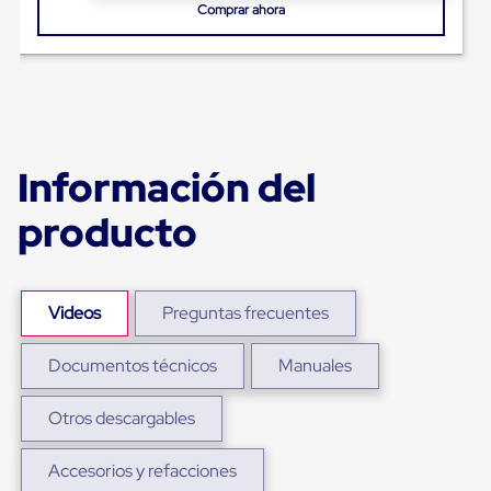
Ultima
Comprar ahora
Milla
Anti-
Robo
Hormiga
Estanterías
Móviles
MRO
Distribución
Información del
Equipos
Móviles
producto
Diablitos
de
carga
Empaque
y
Videos
Preguntas frecuentes
Embalaje
Playo
Emplaye
Documentos técnicos
Manuales
Stretch
Film
Otros descargables
Automatico
Emplaye
Manual
Accesorios y refacciones
Plastico