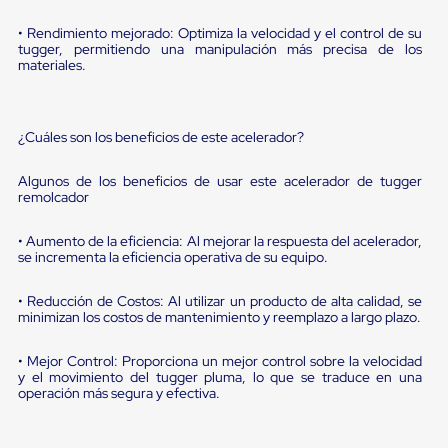
portátiles
de
• Rendimiento mejorado: Optimiza la velocidad y el control de su
Cargas
tugger, permitiendo una manipulación más precisa de los
Convencionales
materiales.
Sellos
para
Puertas
de
¿Cuáles son los beneficios de este acelerador?
andén
Sellos
de
Algunos de los beneficios de usar este acelerador de tugger
remolcador
Cabezal
Fijo
Sellos
• Aumento de la eficiencia: Al mejorar la respuesta del acelerador,
de
se incrementa la eficiencia operativa de su equipo.
Cabezal
Colgante
• Reducción de Costos: Al utilizar un producto de alta calidad, se
Cortina
minimizan los costos de mantenimiento y reemplazo a largo plazo.
Retenedores
de
andén
• Mejor Control: Proporciona un mejor control sobre la velocidad
y el movimiento del tugger pluma, lo que se traduce en una
Retenedores
operación más segura y efectiva.
de
andén
con