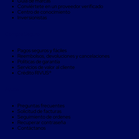
Guía de marcas
Caja
Conviértete en un proveedor verificado
Super
Centro de conocimiento
Sacos
Inversionistas
de
Rafia
Super
Compra Seguro
Sacos
de
Rafia
Pagos seguros y fáciles
sin
Reembolsos, devoluciones y cancelaciones
personalizar
Políticas de garantía
Super
Servicios de valor al cliente
Sacos
Crédito RIVUS®
de
rafia
personalizados
Ayuda
Cable
de
Polipropileno
Preguntas frecuentes
Rafia
Solicitud de facturas
Fibrilada
Seguimiento de ordenes
Arpilla
Recuperar contraseña
Circular
Contáctanos
Con
Etiqueta