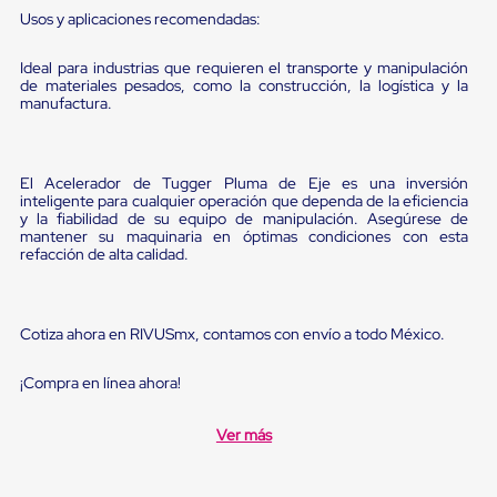
sistema
Usos y aplicaciones recomendadas:
de
retención
de
Ideal para industrias que requieren el transporte y manipulación
ruedas
de materiales pesados, como la construcción, la logística y la
Retenedores
manufactura.
de
andén
Automáticos
Retenedores
El Acelerador de Tugger Pluma de Eje es una inversión
inteligente para cualquier operación que dependa de la eficiencia
de
y la fiabilidad de su equipo de manipulación. Asegúrese de
Andén
mantener su maquinaria en óptimas condiciones con esta
Multi
refacción de alta calidad.
Transportes
Controles
de
Muelle/Andén
Cotiza ahora en RIVUSmx, contamos con envío a todo México.
Controles
de
Muelle/Andén
¡Compra en línea ahora!
Básico
Controles
Ver más
de
Muelle/Andén
Integral