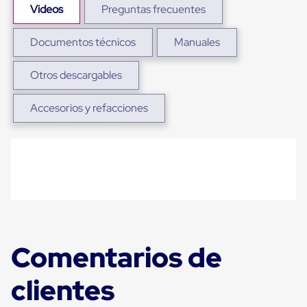
sistema
Videos
Preguntas frecuentes
de
retención
de
Documentos técnicos
Manuales
ruedas
Retenedores
Otros descargables
de
andén
Automáticos
Accesorios y refacciones
Retenedores
de
Andén
Multi
Transportes
Controles
de
Muelle/Andén
Controles
de
Muelle/Andén
Comentarios de
Básico
Controles
de
clientes
Muelle/Andén
Integral