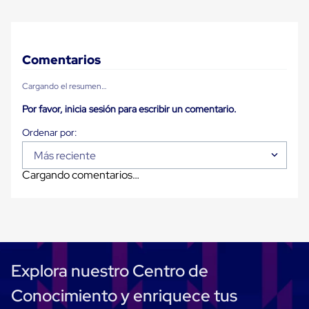
Diablito
de
carga
Diablito
eléctrico
Comentarios
Diablito
manual
Cargando el resumen…
Plataformas
de
Por favor, inicia sesión para escribir un comentario.
carga
Jaulas
de
Distribución
Más reciente
Ultima
Cargando comentarios…
Milla
Dollies
para
Charolas
Plásticas
Contenedores
Metálicos
Colapsables
Explora nuestro Centro de
Jaulas
de
Conocimiento y enriquece tus
Distribución