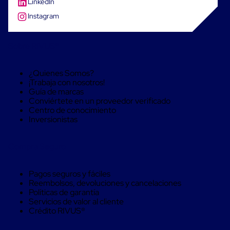
LinkedIn
Cinta
Instagram
de
Aislar
Cinta
de
Sobre RIVUS®
Aluminio
Cinta
de
¿Quienes Somos?
Papel
¡Trabaja con nosotros!
Cinta
Guía de marcas
de
Conviértete en un proveedor verificado
Seguridad
Centro de conocimiento
Masking
Inversionistas
Tape
Cinta
Compra Seguro
Adhesiva
Transparente
y
Pagos seguros y fáciles
Canela
Reembolsos, devoluciones y cancelaciones
Cinta
Políticas de garantía
Flejadora
Servicios de valor al cliente
Cinta
Crédito RIVUS®
Tipo
Diurex