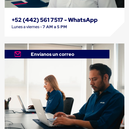
Carton
Plastico
Esquineros
+52 (442) 561 7517 - WhatsApp
de
Carton
Lunes a viernes -
7 AM a 5 PM
Esquineros
Plasticos
Soluciones
de
Embalaje
Envíanos un correo
Tiersheet
Layer
Pad
Plastico
Laminas
de
Carton
Tiersheet
Hojas
de
Carton
Anti
Deslizamiento
Separador
de