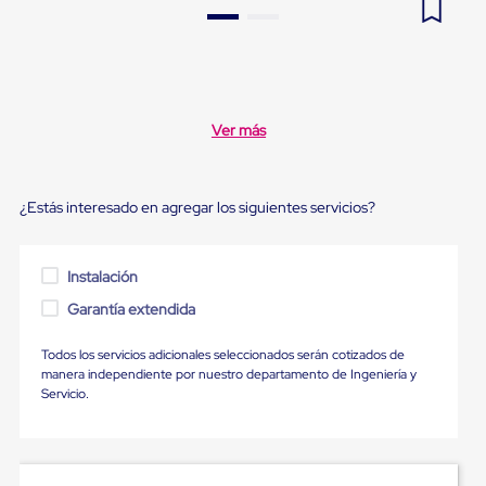
Pestañas
9
.
flejadora
de
Borde
10
.
slip sheet
de
andén
Pestañas
Ver más
de
Borde
de
andén
¿Estás interesado en agregar los siguientes servicios?
Mecánicas
Pestañas
de
Borde
Instalación
de
Garantía extendida
andén
Hidráulicas
Rampas
Todos los servicios adicionales seleccionados serán cotizados de
de
manera independiente por nuestro departamento de Ingeniería y
patio
Servicio.
portátiles
Rampas
de
patio