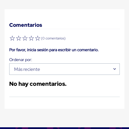
Diablito
de
carga
Diablito
eléctrico
Comentarios
Diablito
manual
☆
☆
☆
☆
☆
Plataformas
(0 comentarios)
de
carga
Por favor, inicia sesión para escribir un comentario.
Jaulas
de
Distribución
Ultima
Más reciente
Milla
Dollies
No hay comentarios.
para
Charolas
Plásticas
Contenedores
Metálicos
Colapsables
Jaulas
de
Distribución