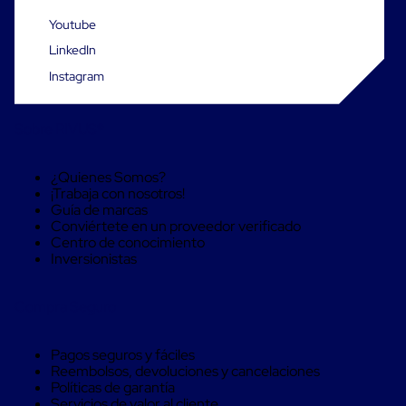
Cinta
Youtube
de
Aislar
LinkedIn
Cinta
Instagram
de
Aluminio
Cinta
Sobre RIVUS®
de
Papel
Cinta
¿Quienes Somos?
de
¡Trabaja con nosotros!
Seguridad
Guía de marcas
Masking
Conviértete en un proveedor verificado
Tape
Centro de conocimiento
Cinta
Inversionistas
Adhesiva
Transparente
y
Compra Seguro
Canela
Cinta
Flejadora
Pagos seguros y fáciles
Cinta
Reembolsos, devoluciones y cancelaciones
Tipo
Políticas de garantía
Diurex
Servicios de valor al cliente