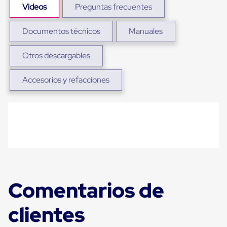
sistema
Videos
Preguntas frecuentes
de
retención
de
Documentos técnicos
Manuales
ruedas
Retenedores
Otros descargables
de
andén
Automáticos
Accesorios y refacciones
Retenedores
de
Andén
Multi
Transportes
Controles
de
Muelle/Andén
Controles
de
Muelle/Andén
Comentarios de
Básico
Controles
de
clientes
Muelle/Andén
Integral