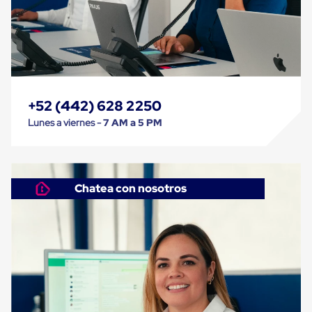
Plastico
Tarimas
de
Plastico
para
Buenas
Prácticas
de
+52 (442) 628 2250
Manufactura
Tarimas
Lunes a viernes -
7 AM a 5 PM
de
Plastico
para
Exportación
Tarimas
Chatea con nosotros
de
Plastico
Rackeables
Tarimas
de
Plastico
Multiusos
Esquineros
Angulos
de