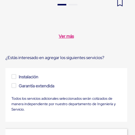
Pestañas
9
.
flejadora
de
Borde
10
.
cámara cph
de
andén
Pestañas
Ver más
de
Borde
de
andén
¿Estás interesado en agregar los siguientes servicios?
Mecánicas
Pestañas
de
Borde
Instalación
de
Garantía extendida
andén
Hidráulicas
Rampas
Todos los servicios adicionales seleccionados serán cotizados de
de
manera independiente por nuestro departamento de Ingeniería y
patio
Servicio.
portátiles
Rampas
de
patio