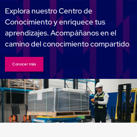
Ultima
Milla
Explora nuestro Centro de
Anti-
Robo
Conocimiento y enriquece tus
Hormiga
Estanterías
aprendizajes. Acompáñanos en el
Móviles
MRO
camino del conocimiento compartido
Distribución
Equipos
Móviles
Diablitos
Conocer más
de
carga
Empaque
y
Embalaje
Playo
Emplaye
Stretch
Film
Automatico
Emplaye
Manual
Plastico