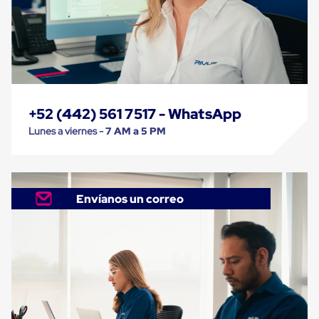
Carton
Plastico
Esquineros
de
Carton
Esquineros
Plasticos
Soluciones
de
+52 (442) 561 7517 - WhatsApp
Embalaje
Lunes a viernes -
7 AM a 5 PM
Tiersheet
Layer
Pad
Plastico
Laminas
Envíanos un correo
de
Carton
Tiersheet
Hojas
de
Carton
Anti
Deslizamiento
Separador
de