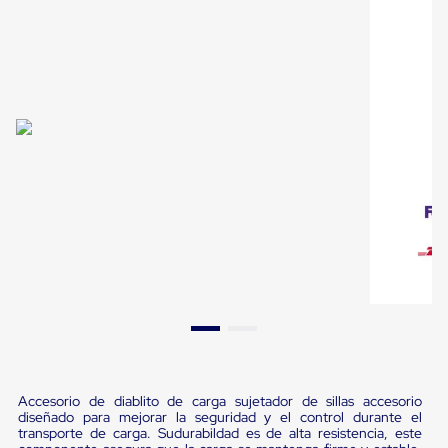
Pestañas
9
.
flejadora
de
Borde
10
.
slip sheet
de
andén
Pestañas
de
Borde
de
andén
Mecánicas
Pestañas
de
Borde
de
andén
Hidráulicas
Rampas
de
patio
portátiles
Rampas
Accesorio de diablito de carga sujetador de sillas accesorio
de
diseñado para mejorar la seguridad y el control durante el
patio
transporte de carga. Sudurabildad es de alta resistencia, este