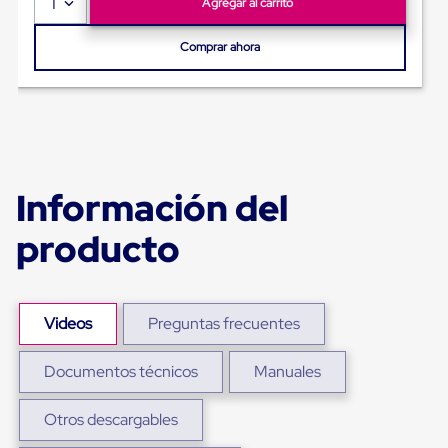
1
Agregar al carrito
Ultima
Milla
Anti-
Comprar ahora
Robo
Hormiga
Estanterías
Móviles
MRO
Distribución
Equipos
Móviles
Información del
Diablitos
de
producto
carga
Empaque
y
Embalaje
Playo
Videos
Preguntas frecuentes
Emplaye
Stretch
Film
Documentos técnicos
Manuales
Automatico
Emplaye
Otros descargables
Manual
Plastico