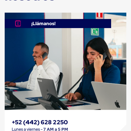
Cinta
de
Aislar
Cinta
¡Llámanos!
de
Aluminio
Cinta
de
Papel
Cinta
de
Seguridad
Masking
Tape
Cinta
Adhesiva
Transparente
y
Canela
Cinta
Flejadora
Cinta
Tipo
+52 (442) 628 2250
Diurex
Lunes a viernes -
7 AM a 5 PM