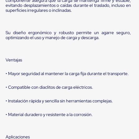
portátiles
componente asegura que la carga se mantenga firme y estable,
de
evitando desplazamientos o caídas durante el traslado, incluso en
superficies irregulares o inclinadas.
Cargas
Convencionales
Sellos
para
Su diseño ergonómico y robusto permite un agarre seguro,
Puertas
optimizando el uso y manejo de carga y descarga.
de
andén
Sellos
de
Ventajas
Cabezal
Fijo
Sellos
• Mayor seguridad al mantener la carga fija durante el transporte.
de
Cabezal
• Compatible con diaclitos de carga eléctricos.
Colgante
Cortina
Retenedores
• Instalación rápida y sencilla sin herramientas complejas.
de
andén
• Material duradero y resistente a la corrosión.
Retenedores
de
andén
con
Aplicaciones