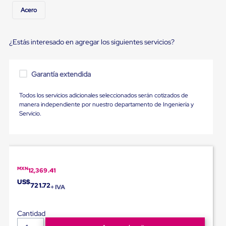
Diablito
Acero
de
carga
Diablito
eléctrico
¿Estás interesado en agregar los siguientes servicios?
Diablito
manual
Plataformas
Garantía extendida
de
carga
Jaulas
Todos los servicios adicionales seleccionados serán cotizados de
de
manera independiente por nuestro departamento de Ingeniería y
Distribución
Servicio.
Ultima
Milla
Dollies
para
Charolas
Plásticas
MXN
12,369.41
Contenedores
US$
Metálicos
721.72
+ IVA
Colapsables
Jaulas
de
Cantidad
Distribución