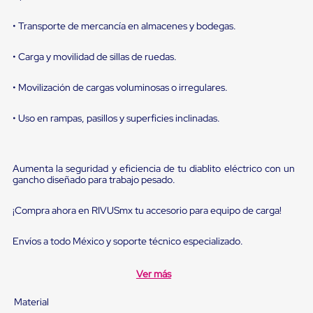
sistema
de
retención
• Transporte de mercancía en almacenes y bodegas.
de
ruedas
• Carga y movilidad de sillas de ruedas.
Retenedores
de
• Movilización de cargas voluminosas o irregulares.
andén
Automáticos
Retenedores
• Uso en rampas, pasillos y superficies inclinadas.
de
Andén
Multi
Transportes
Aumenta la seguridad y eficiencia de tu diablito eléctrico con un
Controles
gancho diseñado para trabajo pesado.
de
Muelle/Andén
¡Compra ahora en RIVUSmx tu accesorio para equipo de carga!
Controles
de
Muelle/Andén
Envíos a todo México y soporte técnico especializado.
Básico
Controles
Ver más
de
Muelle/Andén
Material
Integral