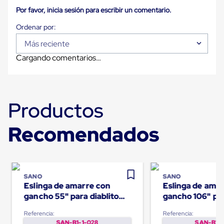
Plastico
Por favor, inicia sesión para escribir un comentario.
Tarimas
de
Plastico
para
Más reciente
Buenas
Cargando comentarios…
Prácticas
de
Manufactura
Tarimas
de
Productos
Plastico
para
Exportación
Recomendados
Tarimas
de
Plastico
Rackeables
Tarimas
de
SANO
SANO
Plastico
Eslinga de amarre con
Eslinga de ama
Multiusos
gancho 55" para diablito
gancho 106" par
Esquineros
eléctrico
eléctrico
Angulos
Referencia:
Referencia:
de
SAN-B1-1-028
SAN-B1-1