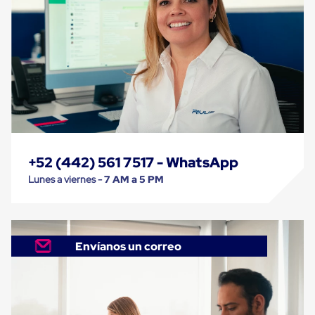
Cinta
de
Aislar
Cinta
de
Aluminio
Cinta
de
Papel
Cinta
de
Seguridad
+52 (442) 561 7517 - WhatsApp
Masking
Tape
Lunes a viernes -
7 AM a 5 PM
Cinta
Adhesiva
Transparente
y
Canela
Envíanos un correo
Cinta
Flejadora
Cinta
Tipo
Diurex