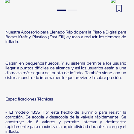
Pestañas
9
.
flejadora
de
Borde
10
.
cámara cph
de
andén
Pestañas
Nuestra Accesorio para Llenado Rápido para la Pistola Digital para
Bolsas Kraft y Plastico (Fast Fill) ayudan a reducir los tiempos de
de
inflado.
Borde
de
andén
Mecánicas
Calzan en pequeños huecos. Y su sistema permite a los usuario
Pestañas
llegar a puntos difíciles de alcance y así los usuarios están a una
de
distnacia más segura del punto de inflado. También viene con un
Borde
sistrma construido internamente que previene la sobre presión.
de
andén
Hidráulicas
Rampas
Especificaciones Técnicas
de
patio
- El modelo “BSS Tip” esta hecho de aluminio para resistir la
portátiles
corrosión. Se acopla y desacopla de la válvula rápidamente. Se
Rampas
construye de 6 valeros y permite intersar y desinsertar
de
rápidamente para maximizar la prpductividad durante la carga y el
patio
inflado.