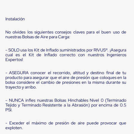
portátiles
de
Cargas
Convencionales
Instalación
Sellos
para
No olvides los siguientes consejos claves para el buen uso de
Puertas
nuestras Bolsas de Aire para Carga:
de
andén
Sellos
- SOLO usa los Kit de Inflado suministrados por RIVUS®. ¡Asegura
de
cual es el Kit de Inflado correcto con nuestros Ingenieros
Cabezal
Expertos!
Fijo
Sellos
- ASEGURA conocer el recorrido, altitud y destino final de tu
de
producto para asegurar que el aire de presión que coloques en la
Cabezal
bolsa considere el cambio de presiones en la misma durante su
Colgante
trayecto y arribo.
Cortina
Retenedores
- NUNCA infles nuestras Bolsas Hinchables Nivel 0 (Terminado
de
Tejido y Terminado Resistente a la Abrasión) por encima de 0.5
andén
PSI.
Retenedores
de
- Exceder el máximo de presión de aire puede provocar que
andén
exploten.
con