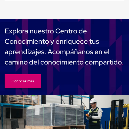
Plastico
Tarimas
de
Plastico
para
Buenas
Explora nuestro Centro de
Prácticas
de
Conocimiento y enriquece tus
Manufactura
Tarimas
aprendizajes. Acompáñanos en el
de
Plastico
camino del conocimiento compartido
para
Exportación
Tarimas
de
Conocer más
Plastico
Rackeables
Tarimas
de
Plastico
Multiusos
Esquineros
Angulos
de