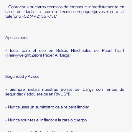
sistema
de
- Contacta a nuestros técnicos de empaque inmediatamente en
retención
caso de dudas al correo tecnicosempaque@rivus.mx) o al
teléfono +52 (442) 561-7517
de
ruedas
Retenedores
de
Aplicaciones
andén
Automáticos
Retenedores
- Ideal para el uso en Bolsas Hinchables de Papel Kraft
de
(Heavyweight Zebra Paper AirBags).
Andén
Multi
Transportes
Controles
Seguridad y Avisos
de
Muelle/Andén
- Siempre instala nuestras Bolsas de Carga con lentes de
Controles
seguridad (¡adquierelos en RIVUS®!)
de
Muelle/Andén
Básico
- Nunca uses un suministro de aire para limpiar
Controles
de
- Nunca apuntes el inflador a la cara o cuerpo
Muelle/Andén
Integral