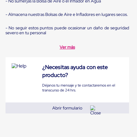
- No sumerjas la Bolsa de Aire o el Inflador en Agua
Diablito
de
carga
- Almacena nuestras Bolsas de Aire e Infladores en lugares secos.
Diablito
eléctrico
- No seguir estos puntos puede ocasionar un daño de seguridad
Diablito
severo en tu personal
manual
Plataformas
de
Ver más
carga
Jaulas
de
¿Necesitas ayuda con este
Distribución
Ultima
producto?
Milla
Dollies
Déjanos tu mensaje y te contactaremos en el
para
transcurso de 24 hrs.
Charolas
Plásticas
Contenedores
Abrir formulario
Metálicos
Colapsables
Jaulas
de
Distribución