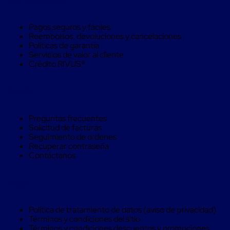
Caja
Super
Sacos
Pagos seguros y fáciles
de
Reembolsos, devoluciones y cancelaciones
Rafia
Políticas de garantía
Super
Servicios de valor al cliente
Sacos
Crédito RIVUS®
de
Rafia
sin
Ayuda
personalizar
Super
Sacos
Preguntas frecuentes
de
Solicitud de facturas
rafia
Seguimiento de ordenes
personalizados
Recuperar contraseña
Cable
Contáctanos
de
Polipropileno
Rafia
Legal
Fibrilada
Arpilla
Circular
Política de tratamiento de datos (aviso de privacidad)
Con
Términos y condiciones del sitio
Etiqueta
Términos y condiciones descuentos y promociones