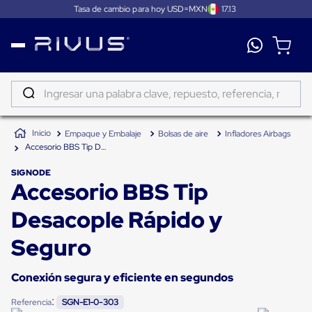
Tasa de cambio para hoy USD=MXN
17.13
Distribución
Puertas
de
Ingresar una palabra clave, repuesto, referencia, marca...
andén
Rampas
TÉRMINOS MÁS BUSCADOS
Niveladoras
Empaque y Embalaje
Bolsas de aire
Infladores Airbags
de
1
.
patin
andén
Accesorio BBS Tip Desacople Rápido y Seguro
2
.
tambos
Rampas
niveladoras
SIGNODE
Accesorio BBS Tip
3
.
taylor dunn
de
andén
4
.
proyector
hidráulicas
Desacople Rápido y
Rampas
5
.
termograficador
niveladoras
Seguro
neumáticas
6
.
monitor 7
Rampas
niveladoras
Conexión segura y eficiente en segundos
7
.
fleje
de
andén
:
Referencia
SGN-E1-0-303
8
.
emplayadora plato giratorio
mecánicas