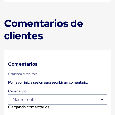
para
Emplayar
Preestirado
Pelicula
Comentarios de
Plastica
Stretch
Hood
clientes
Manejo
de
carga
sin
tarimas
Slip
Sheet
Comentarios
Slip
Sheet
Cargando el resumen…
de
Plastico
Por favor, inicia sesión para escribir un comentario.
Slip
Sheet
de
Carton
Más reciente
Tarimas
Cargando comentarios…
Tarimas
de