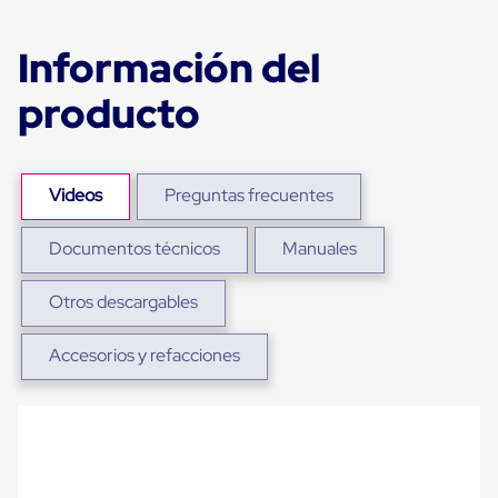
Ultima
Milla
Anti-
Información del
Robo
Hormiga
producto
Estanterías
Móviles
MRO
Distribución
Equipos
Videos
Preguntas frecuentes
Móviles
Diablitos
de
Documentos técnicos
Manuales
carga
Empaque
Otros descargables
y
Embalaje
Playo
Accesorios y refacciones
Emplaye
Stretch
Film
Automatico
Emplaye
Manual
Plastico