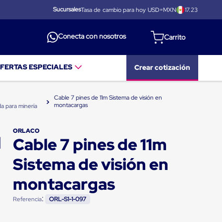
Sucursales
Tasa de cambio para hoy USD=MXN
17.23
Conecta con nosotros
FERTAS ESPECIALES
Crear cotización
Cable 7 pines de 11m Sistema de visión en
montacargas
da para minería
ORLACO
Cable 7 pines de 11m
Sistema de visión en
montacargas
:
Referencia
ORL-S1-1-097