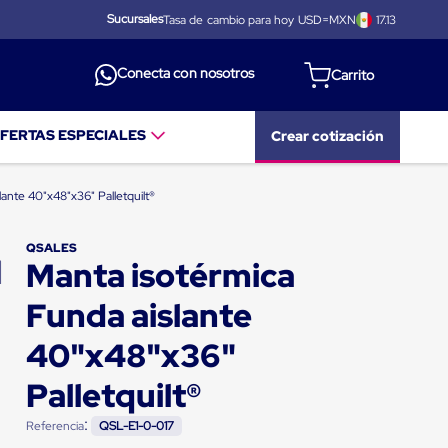
Sucursales
Tasa de cambio para hoy USD=MXN
17.13
Conecta con nosotros
FERTAS ESPECIALES
Crear cotización
lante 40"x48"x36" Palletquilt®
QSALES
Manta isotérmica
Funda aislante
40"x48"x36"
Palletquilt®
:
Referencia
QSL-E1-0-017