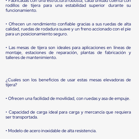
portátiles
• Fabricadas con una estructura robusta, cada unidad cuenta con
rodillos de tijera para una estabilidad superior durante su
de
funcionamiento.
Cargas
Convencionales
Sellos
• Ofrecen un rendimiento confiable gracias a sus ruedas de alta
para
calidad, ruedas de rodadura suave y un freno accionado con el pie
Puertas
para un posicionamiento seguro.
de
andén
• Las mesas de tijera son ideales para aplicaciones en líneas de
Sellos
montaje, estaciones de reparación, plantas de fabricación y
de
talleres de mantenimiento.
Cabezal
Fijo
Sellos
de
¿Cuales son los beneficios de usar estas mesas elevadoras de
Cabezal
tijera?
Colgante
Cortina
• Ofrecen una facilidad de movilidad, con ruedas y asa de empuje.
Retenedores
de
andén
• Capacidad de carga ideal para carga y mercancía que requiera
ser transportada.
Retenedores
de
andén
• Modelo de acero inoxidable de alta resistencia.
con