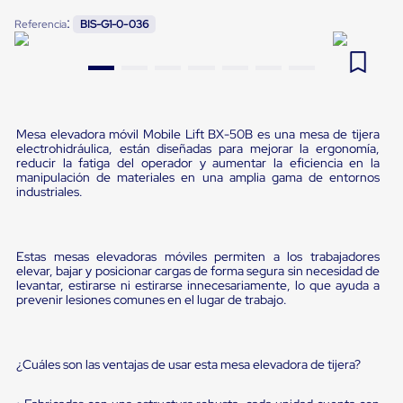
Pestañas
:
9
.
flejadora
Referencia
BIS-G1-0-036
de
Borde
10
.
slip sheet
de
andén
Pestañas
de
Borde
Mesa elevadora móvil Mobile Lift BX-50B es una mesa de tijera
de
electrohidráulica, están diseñadas para mejorar la ergonomía,
andén
reducir la fatiga del operador y aumentar la eficiencia en la
Mecánicas
manipulación de materiales en una amplia gama de entornos
industriales.
Pestañas
de
Borde
de
Estas mesas elevadoras móviles permiten a los trabajadores
andén
elevar, bajar y posicionar cargas de forma segura sin necesidad de
Hidráulicas
levantar, estirarse ni estirarse innecesariamente, lo que ayuda a
Rampas
prevenir lesiones comunes en el lugar de trabajo.
de
patio
portátiles
Rampas
¿Cuáles son las ventajas de usar esta mesa elevadora de tijera?
de
patio