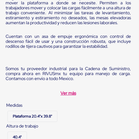
Diablito
mover la plataforma a donde se necesite. Permiten a los
de
trabajadores mover y colocar las cargas fácilmente a una altura de
carga
trabajo conveniente. Al minimizar las tareas de levantamiento,
estiramiento y estiramiento no deseados, las mesas elevadoras
Diablito
aumentan la productividad y reducen las lesiones laborales.
eléctrico
Diablito
manual
Cuentan con un asa de empuje ergonómica con control de
Plataformas
descenso fácil de usar y una construcción robusta, que incluye
de
rodillos de tijera cautivos para garantizar la estabilidad.
carga
Jaulas
de
Distribución
Somos tu proveedor industrial para la Cadena de Suministro,
compra ahora en RIVUSmx tu equipo para manejo de carga.
Ultima
Contamos con envío a todo Mexico.
Milla
Dollies
para
Ver más
Charolas
Plásticas
Medidas
Contenedores
Metálicos
Plataforma 20.4"x 39.8"
Colapsables
Jaulas
Altura de trabajo
de
Distribución
40.4"