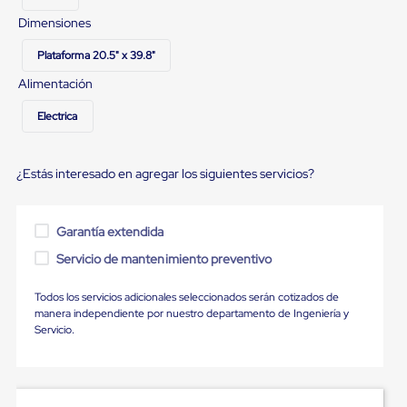
Ultima
Milla
Dimensiones
Anti-
Robo
Plataforma 20.5" x 39.8"
Hormiga
Alimentación
Estanterías
Móviles
Electrica
MRO
Distribución
Equipos
Móviles
¿Estás interesado en agregar los siguientes servicios?
Diablitos
de
carga
Garantía extendida
Empaque
y
Servicio de mantenimiento preventivo
Embalaje
Playo
Todos los servicios adicionales seleccionados serán cotizados de
Emplaye
manera independiente por nuestro departamento de Ingeniería y
Stretch
Servicio.
Film
Automatico
Emplaye
Manual
Plastico