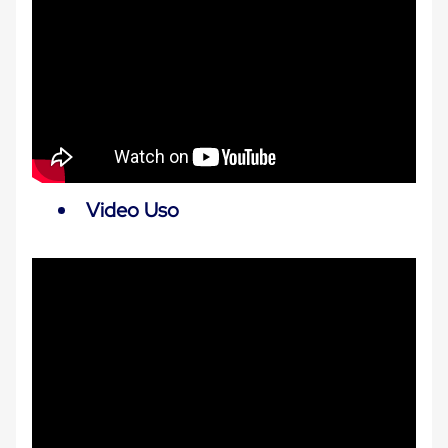
Carton
Corrugado
Freezer
Spacers
Separador
para
Congelación
Estandar
Separador
para
Congelación
Video Uso
Ultra
Flujo
Cintas
protectoras
Cintas
adhesivas
Cinta
de
Tela
Cinta
para
Ductos
y
Tuberias