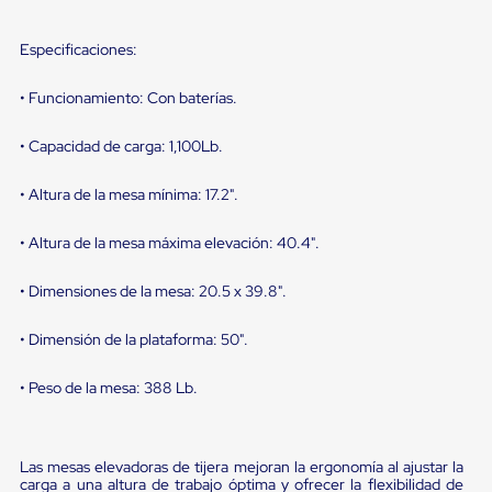
sistema
de
retención
Especificaciones:
de
ruedas
• Funcionamiento: Con baterías.
Retenedores
de
andén
• Capacidad de carga: 1,100Lb.
Automáticos
Retenedores
• Altura de la mesa mínima: 17.2".
de
Andén
Multi
• Altura de la mesa máxima elevación: 40.4".
Transportes
Controles
• Dimensiones de la mesa: 20.5 x 39.8".
de
Muelle/Andén
Controles
• Dimensión de la plataforma: 50".
de
Muelle/Andén
• Peso de la mesa: 388 Lb.
Básico
Controles
de
Muelle/Andén
Las mesas elevadoras de tijera mejoran la ergonomía al ajustar la
Integral
carga a una altura de trabajo óptima y ofrecer la flexibilidad de