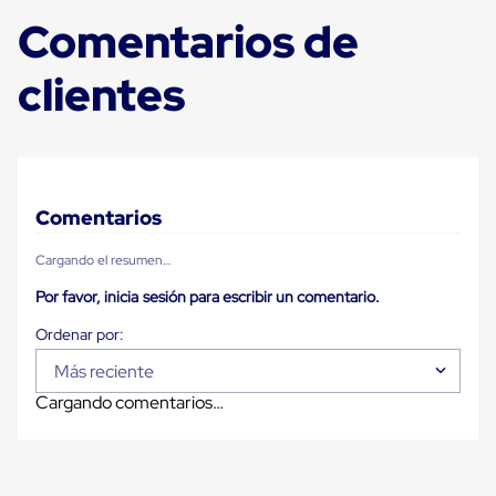
Despachador
de
Comentarios de
Cinta
Fleje
clientes
Fleje
Plástico
PP
(Polipropileno)
Fleje
Plástico
PET
Comentarios
(Polyester)
Fleje
de
Cargando el resumen…
Acero
Por favor, inicia sesión para escribir un comentario.
Sellos
para
Fleje
Bolsas
Más reciente
de
aire
Cargando comentarios…
Bolsas
de
Aire
Papel