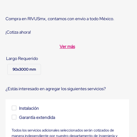
Diablito
de
carga
Diablito
Compra en RIVUSmx, contamos con envío a todo México.
eléctrico
Diablito
¡Cotiza ahora!
manual
Plataformas
de
Ver más
carga
Jaulas
Largo Requerido
de
Distribución
90x3000 mm
Ultima
Milla
Dollies
¿Estás interesado en agregar los siguientes servicios?
para
Charolas
Plásticas
Contenedores
Instalación
Metálicos
Colapsables
Garantía extendida
Jaulas
de
Todos los servicios adicionales seleccionados serán cotizados de
Distribución
manera independiente por nuestro departamento de Ingeniería y