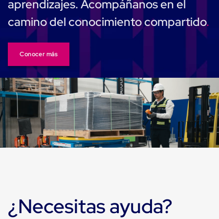
aprendizajes. Acompáñanos en el
Cinta
de
camino del conocimiento compartido
Aislar
Cinta
de
Aluminio
Conocer más
Cinta
de
Papel
Cinta
de
Seguridad
Masking
Tape
Cinta
Adhesiva
Transparente
y
Canela
Cinta
Flejadora
Cinta
¿Necesitas ayuda?
Tipo
Diurex