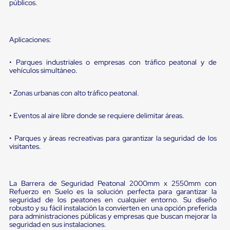
sistema
públicos.
de
retención
de
ruedas
Aplicaciones:
Retenedores
de
• Parques industriales o empresas con tráfico peatonal y de
andén
vehículos simultáneo.
Automáticos
Retenedores
• Zonas urbanas con alto tráfico peatonal.
de
Andén
Multi
• Eventos al aire libre donde se requiere delimitar áreas.
Transportes
Controles
• Parques y áreas recreativas para garantizar la seguridad de los
de
visitantes.
Muelle/Andén
Controles
de
Muelle/Andén
La Barrera de Seguridad Peatonal 2000mm x 2550mm con
Básico
Refuerzo en Suelo es la solución perfecta para garantizar la
Controles
seguridad de los peatones en cualquier entorno. Su diseño
de
robusto y su fácil instalación la convierten en una opción preferida
Muelle/Andén
para administraciones públicas y empresas que buscan mejorar la
Integral
seguridad en sus instalaciones.