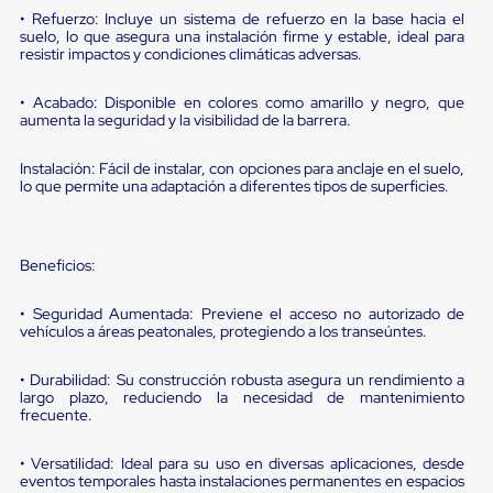
portátiles
• Refuerzo: Incluye un sistema de refuerzo en la base hacia el
de
suelo, lo que asegura una instalación firme y estable, ideal para
Cargas
resistir impactos y condiciones climáticas adversas.
Convencionales
Sellos
para
• Acabado: Disponible en colores como amarillo y negro, que
Puertas
aumenta la seguridad y la visibilidad de la barrera.
de
andén
Instalación: Fácil de instalar, con opciones para anclaje en el suelo,
Sellos
lo que permite una adaptación a diferentes tipos de superficies.
de
Cabezal
Fijo
Sellos
Beneficios:
de
Cabezal
• Seguridad Aumentada: Previene el acceso no autorizado de
Colgante
vehículos a áreas peatonales, protegiendo a los transeúntes.
Cortina
Retenedores
de
• Durabilidad: Su construcción robusta asegura un rendimiento a
andén
largo plazo, reduciendo la necesidad de mantenimiento
frecuente.
Retenedores
de
andén
• Versatilidad: Ideal para su uso en diversas aplicaciones, desde
con
eventos temporales hasta instalaciones permanentes en espacios