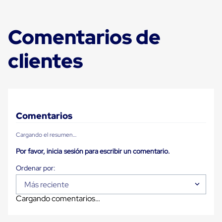
Plastico
Tarimas
de
Comentarios de
Plastico
para
Buenas
clientes
Prácticas
de
Manufactura
Tarimas
de
Plastico
para
Comentarios
Exportación
Tarimas
Cargando el resumen…
de
Plastico
Por favor, inicia sesión para escribir un comentario.
Rackeables
Tarimas
de
Plastico
Más reciente
Multiusos
Cargando comentarios…
Esquineros
Angulos
de