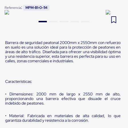
Pestañas
:
9
.
flejadora
Referencia
MPM-B1-0-114
de
Borde
10
.
cámara cph
de
andén
Pestañas
de
Borde
Barrera de seguridad peatonal 2000mm x 2550mm con refuerzo
de
en suelo es una solución ideal para la protección de peatones en
andén
áreas de alto tráfico. Diseñada para ofrecer una visibilidad óptima
Mecánicas
y una resistencia superior, esta barrera es perfecta para su uso en
calles, zonas comerciales e industriales.
Pestañas
de
Borde
de
Características:
andén
Hidráulicas
Rampas
• Dimensiones: 2000 mm de largo x 2550 mm de alto,
de
proporcionando una barrera efectiva que disuade el cruce
patio
indebido de peatones.
portátiles
Rampas
• Material: Fabricada en materiales de alta calidad, lo que
de
garantiza durabilidad y resistencia a la corrosión.
patio