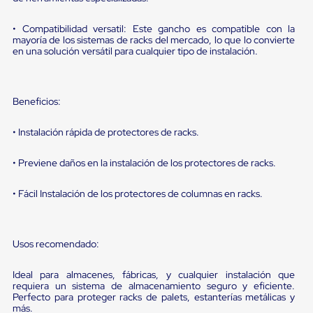
portátiles
de
Cargas
• Compatibilidad versatil: Este gancho es compatible con la
Convencionales
mayoría de los sistemas de racks del mercado, lo que lo convierte
Sellos
en una solución versátil para cualquier tipo de instalación.
para
Puertas
de
andén
Beneficios:
Sellos
de
• Instalación rápida de protectores de racks.
Cabezal
Fijo
• Previene daños en la instalación de los protectores de racks.
Sellos
de
Cabezal
• Fácil Instalación de los protectores de columnas en racks.
Colgante
Cortina
Retenedores
de
Usos recomendado:
andén
Retenedores
Ideal para almacenes, fábricas, y cualquier instalación que
de
requiera un sistema de almacenamiento seguro y eficiente.
andén
Perfecto para proteger racks de palets, estanterías metálicas y
con
más.