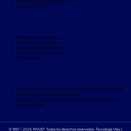
Servicios de valor al cliente
Máquinas
Crédito RIVUS®
de
Plato
Giratorio
Ayuda
para
Película
Automática
Preguntas frecuentes
Máquina
Solicitud de facturas
de
Seguimiento de ordenes
Brazo
Recuperar contraseña
Giratorio
Contáctanos
para
Película
Automática
Legal
Robots
de
emplayes
Política de tratamiento de datos (aviso de privacidad)
Robots
Términos y condiciones del sitio
de
Términos y condiciones descuentos y promociones
emplayes
Mapa del Sitio
Automáticos
Robots
de
emplayes
móvil
© 1997 - 2024, RIVUS®. Todos los derechos reservados. Tecnología Vtex |