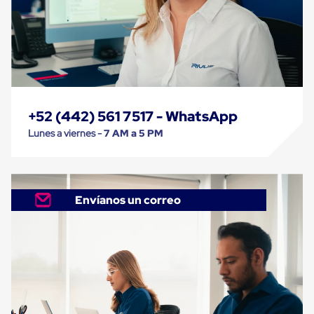
Kraft
Bolsas
de
Aire
Plasticas
Infladores
Airbags
Cajas
de
+52 (442) 561 7517 - WhatsApp
Carton
Cajas
Lunes a viernes -
7 AM a 5 PM
con
Divisores
Cajas
de
Carton
Envíanos un correo
Corrugado
Cajas
de
Carton
Jumbo
Interiores
y
Separadores
de