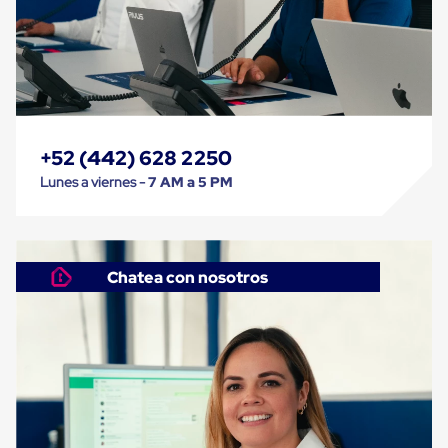
Despachador
de
Cinta
Fleje
Fleje
Plástico
PP
(Polipropileno)
Fleje
+52 (442) 628 2250
Plástico
PET
Lunes a viernes -
7 AM a 5 PM
(Polyester)
Fleje
de
Acero
Sellos
Chatea con nosotros
para
Fleje
Bolsas
de
aire
Bolsas
de
Aire
Papel