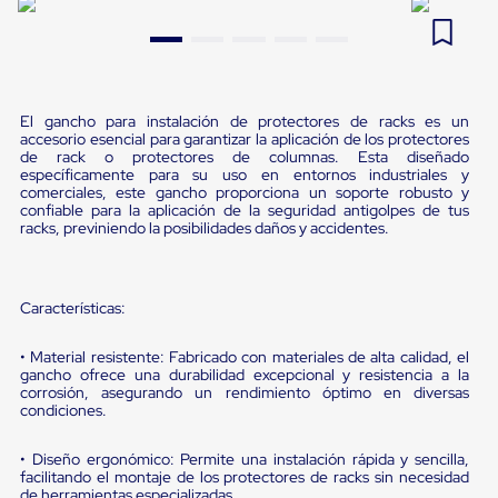
Pestañas
9
.
flejadora
de
Borde
10
.
cámara cph
de
andén
Pestañas
El gancho para instalación de protectores de racks es un
de
accesorio esencial para garantizar la aplicación de los protectores
de rack o protectores de columnas. Esta diseñado
Borde
específicamente para su uso en entornos industriales y
de
comerciales, este gancho proporciona un soporte robusto y
andén
confiable para la aplicación de la seguridad antigolpes de tus
Mecánicas
racks, previniendo la posibilidades daños y accidentes.
Pestañas
de
Borde
de
Características:
andén
Hidráulicas
• Material resistente: Fabricado con materiales de alta calidad, el
Rampas
gancho ofrece una durabilidad excepcional y resistencia a la
de
corrosión, asegurando un rendimiento óptimo en diversas
patio
condiciones.
portátiles
Rampas
de
• Diseño ergonómico: Permite una instalación rápida y sencilla,
facilitando el montaje de los protectores de racks sin necesidad
patio
de herramientas especializadas.