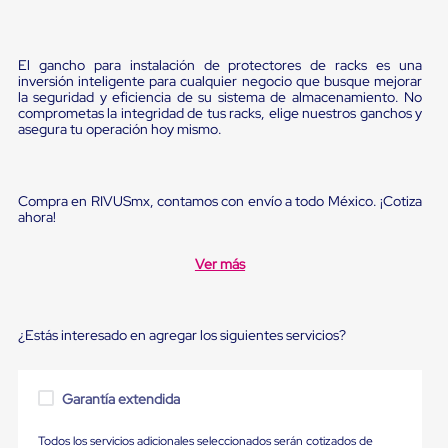
sistema
de
retención
de
El gancho para instalación de protectores de racks es una
ruedas
inversión inteligente para cualquier negocio que busque mejorar
Retenedores
la seguridad y eficiencia de su sistema de almacenamiento. No
de
comprometas la integridad de tus racks, elige nuestros ganchos y
andén
asegura tu operación hoy mismo.
Automáticos
Retenedores
de
Andén
Compra en RIVUSmx, contamos con envío a todo México. ¡Cotiza
ahora!
Multi
Transportes
Controles
Ver más
de
Muelle/Andén
Controles
de
¿Estás interesado en agregar los siguientes servicios?
Muelle/Andén
Básico
Controles
de
Garantía extendida
Muelle/Andén
Integral
Todos los servicios adicionales seleccionados serán cotizados de