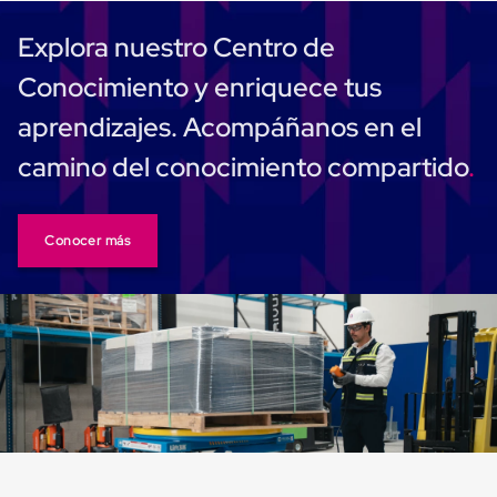
Carton
Corrugado
Explora nuestro Centro de
Freezer
Spacers
Conocimiento y enriquece tus
Separador
para
aprendizajes. Acompáñanos en el
Congelación
Estandar
camino del conocimiento compartido
Separador
para
Congelación
Ultra
Conocer más
Flujo
Cintas
protectoras
Cintas
adhesivas
Cinta
de
Tela
Cinta
para
Ductos
y
Tuberias