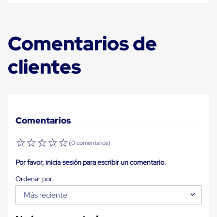
para
Emplayar
Preestirado
Pelicula
Comentarios de
Plastica
Stretch
Hood
clientes
Manejo
de
carga
sin
tarimas
Slip
Sheet
Comentarios
Slip
Sheet
☆
☆
☆
☆
☆
de
(0 comentarios)
Plastico
Slip
Por favor, inicia sesión para escribir un comentario.
Sheet
de
Carton
Más reciente
Tarimas
Tarimas
de