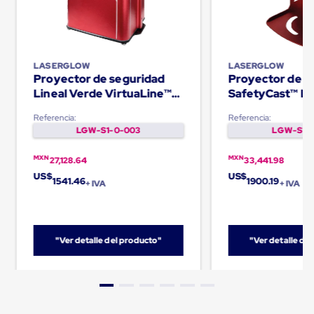
Carton
Plastico
Esquineros
de
Carton
LASERGLOW
LASERGLOW
Esquineros
Proyector de seguridad
Proyector de s
Plasticos
Lineal Verde VirtuaLine™
SafetyCast™ Le
Soluciones
PRO
estándar 80W
de
Referencia:
Referencia:
Embalaje
LGW-S1-0-003
LGW-S1-0
Tiersheet
Layer
Pad
MXN
MXN
27,128.64
33,441.98
Plastico
US$
US$
1541.46
1900.19
+ IVA
+ IVA
Laminas
de
Carton
Tiersheet
Hojas
"Ver detalle del producto"
"Ver detalle de
de
Carton
Anti
Deslizamiento
Separador
de