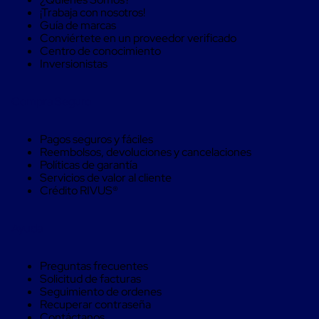
aviación
¡Trabaja con nosotros!
Cubierta
Guía de marcas
Isotérmica
Conviértete en un proveedor verificado
para
Centro de conocimiento
tambos
Inversionistas
Hieleras
Isotérmicas
Compra Seguro
Hieleras
Isotérmicas
reusables
Pagos seguros y fáciles
Hieleras
Reembolsos, devoluciones y cancelaciones
Isótermicas
Políticas de garantía
de
Servicios de valor al cliente
un
Crédito RIVUS®
solo
uso
Mamparas
Ayuda
aislantes
Mamparas
aislantes
Preguntas frecuentes
para
Solicitud de facturas
transportación
Seguimiento de ordenes
multi
Recuperar contraseña
temperatura
Contáctanos