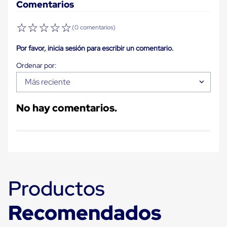
Despachador
Comentarios
de
Cinta
☆
☆
☆
☆
☆
Fleje
(0 comentarios)
Fleje
Plástico
Por favor, inicia sesión para escribir un comentario.
PP
(Polipropileno)
Fleje
Más reciente
Plástico
PET
(Polyester)
No hay comentarios.
Fleje
de
Acero
Sellos
para
Fleje
Bolsas
de
Productos
aire
Bolsas
de
Recomendados
Aire
Papel