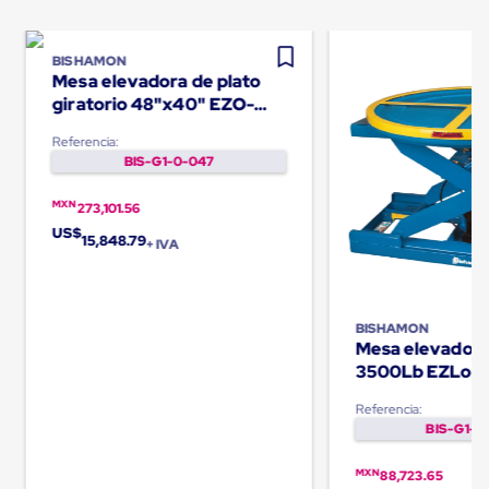
Kraft
Bolsas
de
Aire
BISHAMON
Mesa elevadora de plato
Plasticas
Infladores
giratorio 48"x40" EZO-
Airbags
25E
Cajas
Referencia:
de
BIS-G1-0-047
Carton
Cajas
MXN
273,101.56
con
US$
Divisores
15,848.79
+ IVA
Cajas
de
Carton
Corrugado
BISHAMON
Cajas
Mesa elevador
de
3500Lb EZLoa
Carton
Jumbo
Referencia:
Interiores
BIS-G1-0
y
Separadores
de
MXN
88,723.65