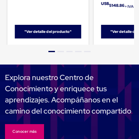
Caja
US$
5148.86
Super
+ IVA
Sacos
de
Rafia
Super
"Ver detalle del producto"
"Ver detalle de
Sacos
de
Rafia
sin
personalizar
Super
Sacos
de
Explora nuestro Centro de
rafia
personalizados
Conocimiento y enriquece tus
Cable
de
aprendizajes. Acompáñanos en el
Polipropileno
Rafia
camino del conocimiento compartido
Fibrilada
Arpilla
Circular
Con
Conocer más
Etiqueta