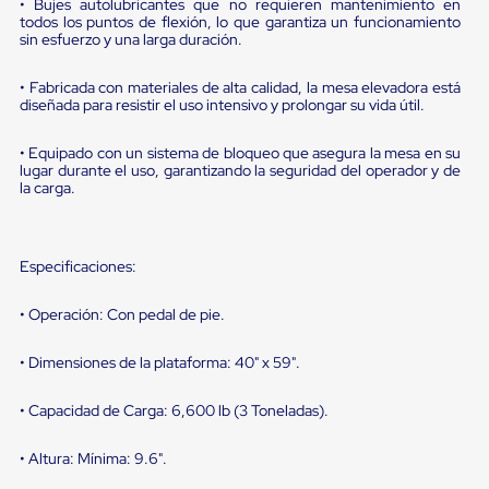
portátiles
• Bujes autolubricantes que no requieren mantenimiento en
de
todos los puntos de flexión, lo que garantiza un funcionamiento
Cargas
sin esfuerzo y una larga duración.
Convencionales
Sellos
• Fabricada con materiales de alta calidad, la mesa elevadora está
para
diseñada para resistir el uso intensivo y prolongar su vida útil.
Puertas
de
• Equipado con un sistema de bloqueo que asegura la mesa en su
andén
lugar durante el uso, garantizando la seguridad del operador y de
Sellos
la carga.
de
Cabezal
Fijo
Sellos
Especificaciones:
de
Cabezal
Colgante
• Operación: Con pedal de pie.
Cortina
Retenedores
• Dimensiones de la plataforma: 40" x 59".
de
andén
• Capacidad de Carga: 6,600 lb (3 Toneladas).
Retenedores
de
andén
• Altura: Mínima: 9.6".
con