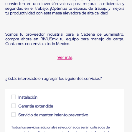
Ultima
convierten en una inversión valiosa para mejorar la eficiencia y
Milla
seguridad en el trabajo. ¡Optimiza tu espacio de trabajo y mejora
Anti-
tu productividad con esta mesa elevadora de alta calidad!
Robo
Hormiga
Estanterías
Móviles
Somos tu proveedor industrial para la Cadena de Suministro,
MRO
compra ahora en RIVUSmx tu equipo para manejo de carga.
Contamos con envío a todo Mexico.
Distribución
Equipos
Móviles
Ver más
Diablitos
de
carga
Empaque
¿Estás interesado en agregar los siguientes servicios?
y
Embalaje
Playo
Emplaye
Instalación
Stretch
Garantía extendida
Film
Automatico
Servicio de mantenimiento preventivo
Emplaye
Manual
Todos los servicios adicionales seleccionados serán cotizados de
Plastico