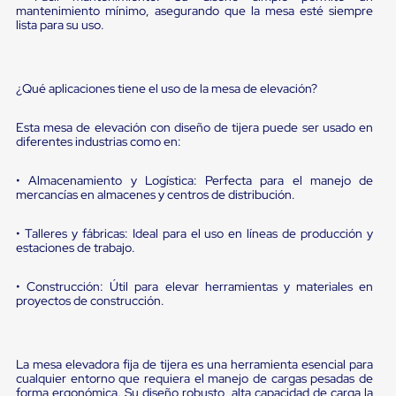
Diablito
mantenimiento mínimo, asegurando que la mesa esté siempre
de
lista para su uso.
carga
Diablito
eléctrico
Diablito
¿Qué aplicaciones tiene el uso de la mesa de elevación?
manual
Plataformas
Esta mesa de elevación con diseño de tijera puede ser usado en
de
diferentes industrias como en:
carga
Jaulas
de
• Almacenamiento y Logística: Perfecta para el manejo de
Distribución
mercancías en almacenes y centros de distribución.
Ultima
Milla
• Talleres y fábricas: Ideal para el uso en líneas de producción y
Dollies
estaciones de trabajo.
para
Charolas
• Construcción: Útil para elevar herramientas y materiales en
Plásticas
proyectos de construcción.
Contenedores
Metálicos
Colapsables
Jaulas
La mesa elevadora fija de tijera es una herramienta esencial para
de
cualquier entorno que requiera el manejo de cargas pesadas de
Distribución
forma ergonómica. Su diseño robusto, alta capacidad de carga la