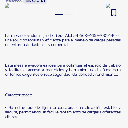
:
Referencia
BIS-G1-0-171
Pestañas
9
.
flejadora
de
Borde
10
.
saving
de
andén
Pestañas
de
La mesa elevadora fija de tijera Alpha-L66K-4059-230-1-F es
una solución robusta y eficiente para el manejo de cargas pesadas
Borde
en entornos industriales y comerciales.
de
andén
Mecánicas
Pestañas
Esta mesa elevadora es ideal para optimizar el espacio de trabajo
de
y facilitar el acceso a materiales y herramientas, diseñada para
Borde
entornos exigentes ofrece seguridad, durabilidad y rendimiento.
de
andén
Hidráulicas
Rampas
Características:
de
patio
portátiles
• Su estructura de tijera proporciona una elevación estable y
segura, permitiendo un fácil levantamiento de cargas a diferentes
Rampas
alturas.
de
patio