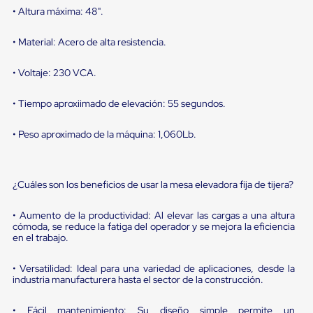
sistema
• Altura máxima: 48".
de
retención
de
• Material: Acero de alta resistencia.
ruedas
Retenedores
• Voltaje: 230 VCA.
de
andén
Automáticos
• Tiempo aproxiimado de elevación: 55 segundos.
Retenedores
de
• Peso aproximado de la máquina: 1,060Lb.
Andén
Multi
Transportes
Controles
¿Cuáles son los beneficios de usar la mesa elevadora fija de tijera?
de
Muelle/Andén
Controles
• Aumento de la productividad: Al elevar las cargas a una altura
cómoda, se reduce la fatiga del operador y se mejora la eficiencia
de
en el trabajo.
Muelle/Andén
Básico
Controles
• Versatilidad: Ideal para una variedad de aplicaciones, desde la
de
industria manufacturera hasta el sector de la construcción.
Muelle/Andén
Integral
• Fácil mantenimiento: Su diseño simple permite un