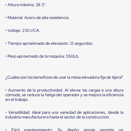
sistema
• Altura máxima: 38.5".
de
retención
de
• Material: Acero de alta resistencia.
ruedas
Retenedores
• Voltaje: 230 VCA.
de
andén
Automáticos
• Tiempo aproxiimado de elevación: 12 segundos.
Retenedores
de
• Peso aproximado de la máquina: 550Lb.
Andén
Multi
Transportes
Controles
¿Cuáles son los beneficios de usar la mesa elevadora fija de tijera?
de
Muelle/Andén
Controles
• Aumento de la productividad: Al elevar las cargas a una altura
cómoda, se reduce la fatiga del operador y se mejora la eficiencia
de
en el trabajo.
Muelle/Andén
Básico
Controles
• Versatilidad: Ideal para una variedad de aplicaciones, desde la
de
industria manufacturera hasta el sector de la construcción.
Muelle/Andén
Integral
• Fácil mantenimiento: Su diseño simple permite un