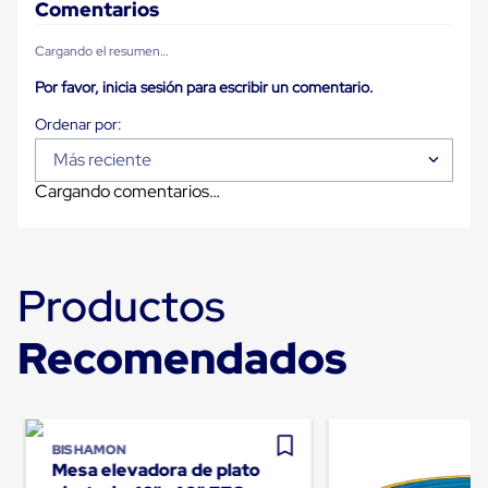
Despachador
Comentarios
de
Cinta
Cargando el resumen…
Fleje
Fleje
Por favor, inicia sesión para escribir un comentario.
Plástico
PP
(Polipropileno)
Fleje
Más reciente
Plástico
Cargando comentarios…
PET
(Polyester)
Fleje
de
Acero
Productos
Sellos
para
Fleje
Recomendados
Bolsas
de
aire
Bolsas
de
Aire
BISHAMON
Mesa elevadora de plato
Papel