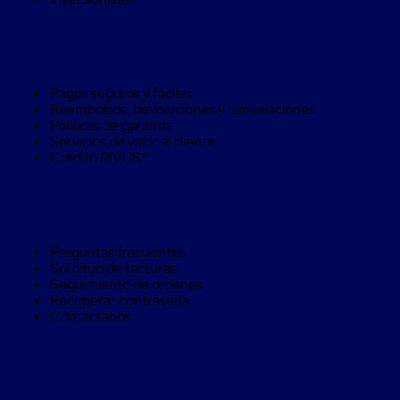
aviación
Cubierta
Compra Seguro
Isotérmica
para
tambos
Pagos seguros y fáciles
Hieleras
Reembolsos, devoluciones y cancelaciones
Isotérmicas
Políticas de garantía
Hieleras
Servicios de valor al cliente
Isotérmicas
Crédito RIVUS®
reusables
Hieleras
Isótermicas
Ayuda
de
un
solo
Preguntas frecuentes
uso
Solicitud de facturas
Mamparas
Seguimiento de ordenes
aislantes
Recuperar contraseña
Mamparas
Contáctanos
aislantes
para
transportación
Legal
multi
temperatura