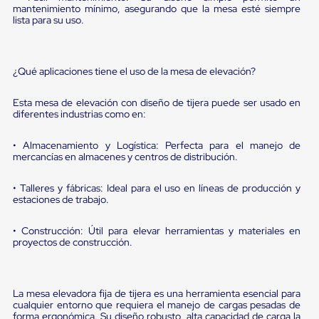
Diablito
mantenimiento mínimo, asegurando que la mesa esté siempre
de
lista para su uso.
carga
Diablito
eléctrico
Diablito
¿Qué aplicaciones tiene el uso de la mesa de elevación?
manual
Plataformas
Esta mesa de elevación con diseño de tijera puede ser usado en
de
diferentes industrias como en:
carga
Jaulas
de
• Almacenamiento y Logística: Perfecta para el manejo de
Distribución
mercancías en almacenes y centros de distribución.
Ultima
Milla
• Talleres y fábricas: Ideal para el uso en líneas de producción y
Dollies
estaciones de trabajo.
para
Charolas
• Construcción: Útil para elevar herramientas y materiales en
Plásticas
proyectos de construcción.
Contenedores
Metálicos
Colapsables
Jaulas
La mesa elevadora fija de tijera es una herramienta esencial para
de
cualquier entorno que requiera el manejo de cargas pesadas de
Distribución
forma ergonómica. Su diseño robusto, alta capacidad de carga la