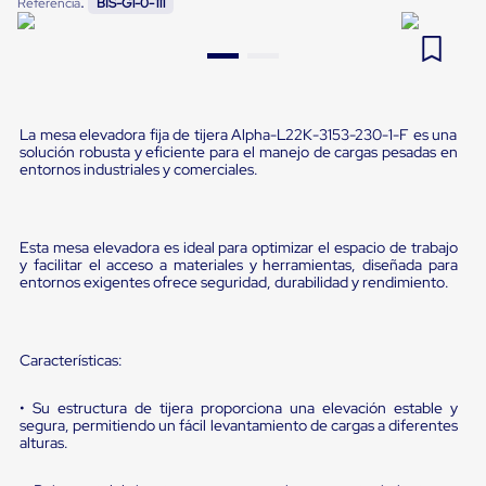
:
Referencia
BIS-G1-0-111
Pestañas
9
.
flejadora
de
Borde
10
.
slip sheet
de
andén
Pestañas
de
La mesa elevadora fija de tijera Alpha-L22K-3153-230-1-F es una
solución robusta y eficiente para el manejo de cargas pesadas en
Borde
entornos industriales y comerciales.
de
andén
Mecánicas
Pestañas
Esta mesa elevadora es ideal para optimizar el espacio de trabajo
de
y facilitar el acceso a materiales y herramientas, diseñada para
Borde
entornos exigentes ofrece seguridad, durabilidad y rendimiento.
de
andén
Hidráulicas
Rampas
Características:
de
patio
portátiles
• Su estructura de tijera proporciona una elevación estable y
segura, permitiendo un fácil levantamiento de cargas a diferentes
Rampas
alturas.
de
patio