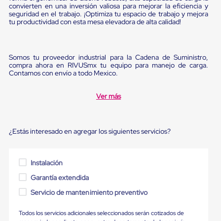
Ultima
convierten en una inversión valiosa para mejorar la eficiencia y
Milla
seguridad en el trabajo. ¡Optimiza tu espacio de trabajo y mejora
Anti-
tu productividad con esta mesa elevadora de alta calidad!
Robo
Hormiga
Estanterías
Móviles
Somos tu proveedor industrial para la Cadena de Suministro,
MRO
compra ahora en RIVUSmx tu equipo para manejo de carga.
Contamos con envío a todo Mexico.
Distribución
Equipos
Móviles
Ver más
Diablitos
de
carga
Empaque
¿Estás interesado en agregar los siguientes servicios?
y
Embalaje
Playo
Emplaye
Instalación
Stretch
Garantía extendida
Film
Automatico
Servicio de mantenimiento preventivo
Emplaye
Manual
Todos los servicios adicionales seleccionados serán cotizados de
Plastico