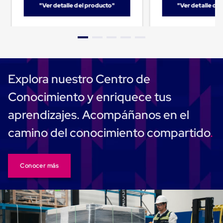
Caja
"Ver detalle del producto"
"Ver detalle de
Super
Sacos
de
Rafia
Super
Sacos
de
Rafia
Explora nuestro Centro de
sin
personalizar
Conocimiento y enriquece tus
Super
Sacos
aprendizajes. Acompáñanos en el
de
rafia
camino del conocimiento compartido
personalizados
Cable
de
Polipropileno
Conocer más
Rafia
Fibrilada
Arpilla
Circular
Con
Etiqueta