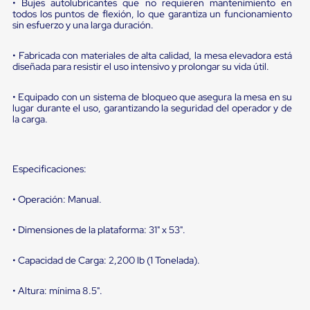
portátiles
• Bujes autolubricantes que no requieren mantenimiento en
de
todos los puntos de flexión, lo que garantiza un funcionamiento
Cargas
sin esfuerzo y una larga duración.
Convencionales
Sellos
• Fabricada con materiales de alta calidad, la mesa elevadora está
para
diseñada para resistir el uso intensivo y prolongar su vida útil.
Puertas
de
• Equipado con un sistema de bloqueo que asegura la mesa en su
andén
lugar durante el uso, garantizando la seguridad del operador y de
Sellos
la carga.
de
Cabezal
Fijo
Sellos
Especificaciones:
de
Cabezal
Colgante
• Operación: Manual.
Cortina
Retenedores
• Dimensiones de la plataforma: 31" x 53".
de
andén
• Capacidad de Carga: 2,200 lb (1 Tonelada).
Retenedores
de
andén
• Altura: mínima 8.5".
con