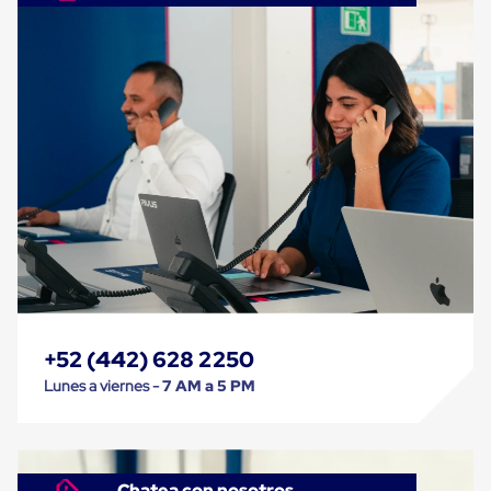
Cinta
de
Aislar
Cinta
de
Aluminio
Cinta
de
Papel
Cinta
de
Seguridad
Masking
Tape
Cinta
Adhesiva
Transparente
y
+52 (442) 628 2250
Canela
Lunes a viernes -
7 AM a 5 PM
Cinta
Flejadora
Cinta
Tipo
Diurex
Chatea con nosotros