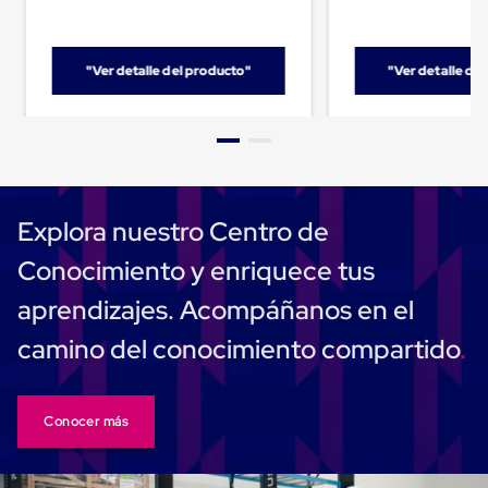
Carton
Plastico
Esquineros
de
"Ver detalle del producto"
"Ver detalle de
Carton
Esquineros
Plasticos
Soluciones
de
Embalaje
Tiersheet
Explora nuestro Centro de
Layer
Pad
Conocimiento y enriquece tus
Plastico
Laminas
aprendizajes. Acompáñanos en el
de
Carton
camino del conocimiento compartido
Tiersheet
Hojas
de
Carton
Conocer más
Anti
Deslizamiento
Separador
de