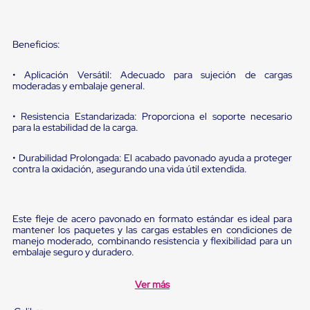
portátiles
de
Cargas
Convencionales
Beneficios:
Sellos
para
Puertas
• Aplicación Versátil: Adecuado para sujeción de cargas
moderadas y embalaje general.
de
andén
Sellos
• Resistencia Estandarizada: Proporciona el soporte necesario
de
para la estabilidad de la carga.
Cabezal
Fijo
• Durabilidad Prolongada: El acabado pavonado ayuda a proteger
Sellos
contra la oxidación, asegurando una vida útil extendida.
de
Cabezal
Colgante
Cortina
Este fleje de acero pavonado en formato estándar es ideal para
Retenedores
mantener los paquetes y las cargas estables en condiciones de
de
manejo moderado, combinando resistencia y flexibilidad para un
andén
embalaje seguro y duradero.
Retenedores
de
Ver más
andén
con