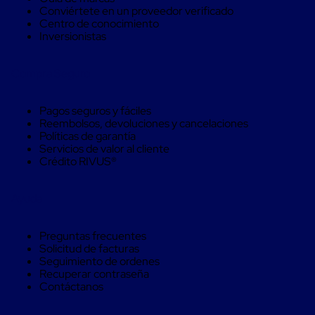
Monofilamento
Conviértete en un proveedor verificado
Circular
Centro de conocimiento
Monofilamento
Inversionistas
Costura
L
Para
Compra Seguro
Envasado
Etiquetas
y
Pagos seguros y fáciles
Ribbons
Reembolsos, devoluciones y cancelaciones
Etiquetas
Políticas de garantía
Ribbons
Servicios de valor al cliente
Máquinas
Crédito RIVUS®
de
emplaye
Dispensadores
Ayuda
de
Playo
Manual
Preguntas frecuentes
Máquinas
Solicitud de facturas
emplayadoras
Seguimiento de ordenes
Máquinas
Recuperar contraseña
para
Contáctanos
playo
automáticas