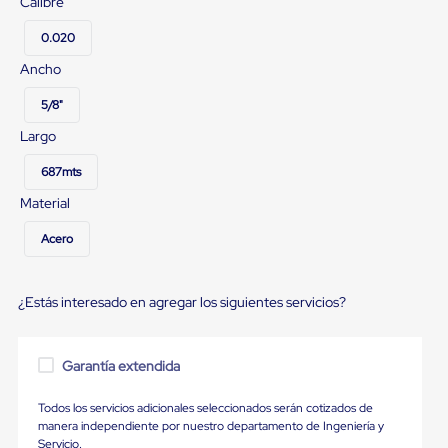
sistema
Calibre
de
retención
0.020
de
Ancho
ruedas
Retenedores
5/8"
de
andén
Largo
Automáticos
Retenedores
687mts
de
Andén
Material
Multi
Transportes
Acero
Controles
de
Muelle/Andén
¿Estás interesado en agregar los siguientes servicios?
Controles
de
Muelle/Andén
Básico
Garantía extendida
Controles
de
Todos los servicios adicionales seleccionados serán cotizados de
Muelle/Andén
manera independiente por nuestro departamento de Ingeniería y
Integral
Servicio.