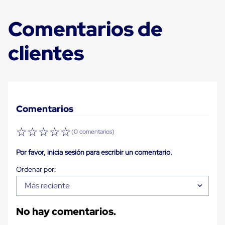
para
Emplayar
Comentarios de
Preestirado
Pelicula
Plastica
clientes
Stretch
Hood
Manejo
de
carga
sin
tarimas
Comentarios
Slip
Sheet
☆
☆
☆
☆
☆
Slip
(0 comentarios)
Sheet
de
Por favor, inicia sesión para escribir un comentario.
Plastico
Slip
Sheet
de
Más reciente
Carton
Tarimas
No hay comentarios.
Tarimas
de