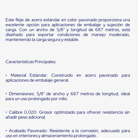
Pestañas
9
.
flejadora
de
Borde
10
.
cámara cph
Este fleje de acero estándar en color pavonado proporciona una
de
excelente opción para aplicaciones de embalaje y sujeción de
andén
carga. Con un ancho de 5/8" y longitud de 687 metros, está
Pestañas
diseñado para soportar condiciones de manejo moderado,
de
manteniendo la carga segura y estable.
Borde
de
andén
Mecánicas
Características Principales:
Pestañas
de
• Material Estándar: Construido en acero pavonado para
Borde
aplicaciones de embalaje general.
de
andén
Hidráulicas
• Dimensiones: 5/8" de ancho y 687 metros de longitud, ideal
para un uso prolongado por rollo.
Rampas
de
patio
• Calibre 0.020: Grosor optimizado para ofrecer resistencia sin
portátiles
añadir peso adicional.
Rampas
de
• Acabado Pavonado: Resistente a la corrosión, adecuado para
patio
uso en interiores y almacenamiento prolongado.