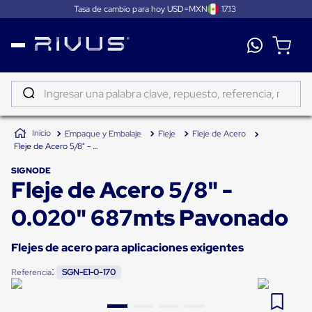
Tasa de cambio para hoy USD=MXN
17.13
Distribución
Puertas
de
Ingresar una palabra clave, repuesto, referencia, marca...
andén
Rampas
TÉRMINOS MÁS BUSCADOS
Niveladoras
Empaque y Embalaje
Fleje
Fleje de Acero
de
1
.
patin
Fleje de Acero 5/8" - 0.020" 687mts Pavonado
andén
2
.
tambos
Rampas
SIGNODE
niveladoras
Fleje de Acero 5/8" -
3
.
taylor dunn
de
andén
4
.
proyector
0.020" 687mts Pavonado
hidráulicas
Rampas
5
.
termograficador
niveladoras
Flejes de acero para aplicaciones exigentes
neumáticas
6
.
fleje
Rampas
:
niveladoras
Referencia
SGN-E1-0-170
7
.
monitor 7
de
andén
8
.
emplayadora plato giratorio
mecánicas