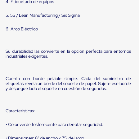
portátiles
4. Etiquetado de equipos
de
Cargas
5. 5S / Lean Manufacturing / Six Sigma
Convencionales
Sellos
para
6. Arco Eléctrico
Puertas
de
andén
Sellos
Su durabilidad las convierte en la opción perfecta para entornos
de
industriales exigentes.
Cabezal
Fijo
Sellos
de
Cuenta con borde pelable simple. Cada del suministro de
etiquetas revela un borde del soporte de papel. Sujete ese borde
Cabezal
y despegue lado el soporte en cuestión de segundos.
Colgante
Cortina
Retenedores
de
Características:
andén
Retenedores
de
• Color verde fosforecente para denotar seguridad.
andén
con
• Dimensiones: 8" de ancho x 75' de largo.