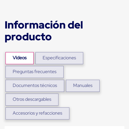
Ultima
Milla
Anti-
Robo
Información del
Hormiga
Estanterías
producto
Móviles
MRO
Distribución
Equipos
Móviles
Videos
Especificaciones
Diablitos
de
carga
Preguntas frecuentes
Empaque
y
Embalaje
Documentos técnicos
Manuales
Playo
Emplaye
Otros descargables
Stretch
Film
Automatico
Accesorios y refacciones
Emplaye
Manual
Plastico