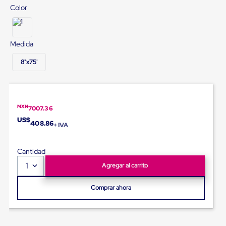
Diablito
Color
de
carga
Diablito
eléctrico
Medida
Diablito
manual
8"x75'
Plataformas
de
carga
Jaulas
de
MXN
7007.36
Distribución
Ultima
US$
408.86
+ IVA
Milla
Dollies
para
Cantidad
Charolas
1
Plásticas
Agregar al carrito
Contenedores
Metálicos
Comprar ahora
Colapsables
Jaulas
de
Distribución