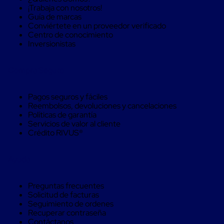
Máquinas
¡Trabaja con nosotros!
de
Guía de marcas
Plato
Conviértete en un proveedor verificado
Giratorio
Centro de conocimiento
para
Inversionistas
Película
Automática
Máquina
Compra Seguro
de
Brazo
Giratorio
Pagos seguros y fáciles
para
Reembolsos, devoluciones y cancelaciones
Película
Políticas de garantía
Automática
Servicios de valor al cliente
Robots
Crédito RIVUS®
de
emplayes
Robots
Ayuda
de
emplayes
Automáticos
Preguntas frecuentes
Robots
Solicitud de facturas
de
Seguimiento de ordenes
emplayes
Recuperar contraseña
móvil
Contáctanos