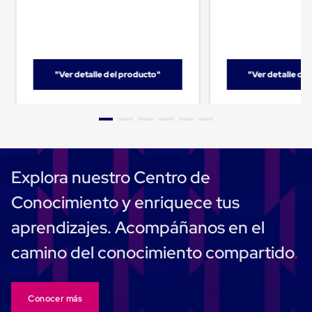
Carton
Corrugado
Freezer
Spacers
Separador
para
"Ver detalle del producto"
"Ver detalle de
Congelación
Estandar
Separador
para
Congelación
Ultra
Flujo
Cintas
Explora nuestro Centro de
protectoras
Cintas
Conocimiento y enriquece tus
adhesivas
Cinta
aprendizajes. Acompáñanos en el
de
Tela
camino del conocimiento compartido
Cinta
para
Ductos
y
Conocer más
Tuberias