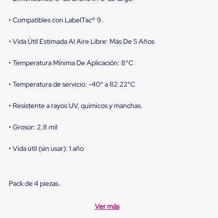
sistema
de
retención
• Compatibles con LabelTac® 9.
de
ruedas
• Vida Útil Estimada Al Aire Libre: Más De 5 Años
Retenedores
de
andén
• Temperatura Mínima De Aplicación: 8°C
Automáticos
Retenedores
• Temperatura de servicio: -40° a 82.22°C
de
Andén
• Resistente a rayos UV, químicos y manchas.
Multi
Transportes
Controles
• Grosor: 2,8 mil
de
Muelle/Andén
• Vida útil (sin usar): 1 año
Controles
de
Muelle/Andén
Básico
Pack de 4 piezas.
Controles
de
Muelle/Andén
Ver más
Integral