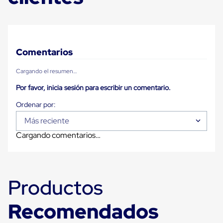
Plastico
Tarimas
de
Plastico
para
Buenas
Comentarios
Prácticas
de
Cargando el resumen…
Manufactura
Tarimas
Por favor, inicia sesión para escribir un comentario.
de
Plastico
para
Más reciente
Exportación
Tarimas
Cargando comentarios…
de
Plastico
Rackeables
Tarimas
de
Productos
Plastico
Multiusos
Esquineros
Recomendados
Angulos
de