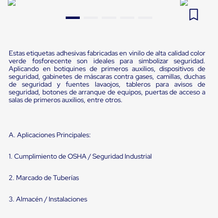
Pestañas
9
.
flejadora
de
Borde
10
.
playo manual
de
andén
Pestañas
Estas etiquetas adhesivas fabricadas en vinilo de alta calidad color
de
verde fosforecente son ideales para simbolizar seguridad.
Aplicando en botiquines de primeros auxilios, dispositivos de
Borde
seguridad, gabinetes de máscaras contra gases, camillas, duchas
de
de seguridad y fuentes lavaojos, tableros para avisos de
andén
seguridad, botones de arranque de equipos, puertas de acceso a
Mecánicas
salas de primeros auxilios, entre otros.
Pestañas
de
Borde
de
A. Aplicaciones Principales:
andén
Hidráulicas
1. Cumplimiento de OSHA / Seguridad Industrial
Rampas
de
patio
2. Marcado de Tuberías
portátiles
Rampas
3. Almacén / Instalaciones
de
patio