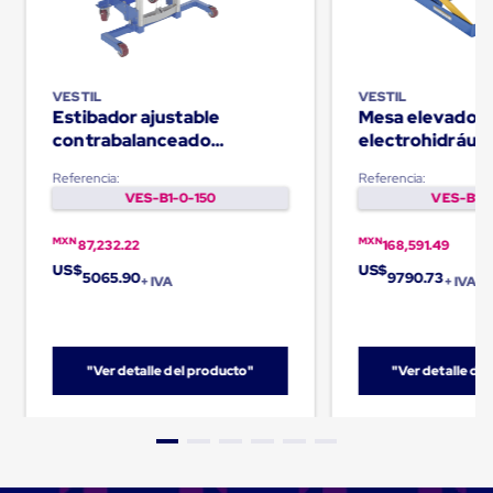
Caja
Super
Sacos
de
Rafia
VESTIL
VESTIL
Super
Estibador ajustable
Mesa elevador
Sacos
contrabalanceado
electrohidráuli
de
Capacidad de 500Lb
- 3000lb
Rafia
Referencia:
Referencia:
sin
VES-B1-0-150
VES-B1-0
personalizar
Super
Sacos
MXN
MXN
87,232.22
168,591.49
de
US$
US$
5065.90
9790.73
rafia
+ IVA
+ IVA
personalizados
Cable
de
Polipropileno
"Ver detalle del producto"
"Ver detalle de
Rafia
Fibrilada
Arpilla
Circular
Con
Etiqueta