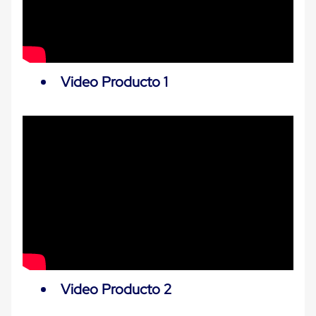
Carton
Plastico
Esquineros
de
Carton
Esquineros
Video Producto 1
Plasticos
Soluciones
de
Embalaje
Tiersheet
Layer
Pad
Plastico
Laminas
de
Carton
Tiersheet
Hojas
de
Carton
Anti
Video Producto 2
Deslizamiento
Separador
de