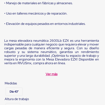
Diablito
• Manejo de materiales en fábricas y almacenes.
de
carga
• Uso en talleres mecánicos y de reparación.
Diablito
eléctrico
Diablito
• Elevación de equipos pesados en entornos industriales.
manual
Plataformas
de
carga
La mesa elevadora neumática 2600Lb EZX es una herramienta
Jaulas
indispensable para cualquier negocio que requiera elevar y mover
de
cargas pesadas de manera eficiente y segura. Con su diseño
Distribución
robusto y su sistema neumático, garantiza un rendimiento
superior y una larga durabilidad. ¡Optimiza tu espacio de trabajo y
Ultima
mejora la ergonomía con la Mesa Elevadora EZX! Disponible en
Milla
venta en RIVUSmx, compra ahora en línea.
Dollies
para
Charolas
Ver más
Plásticas
Contenedores
Medidas
Metálicos
Colapsables
Dia 43"
Jaulas
de
Altura de trabajo
Distribución