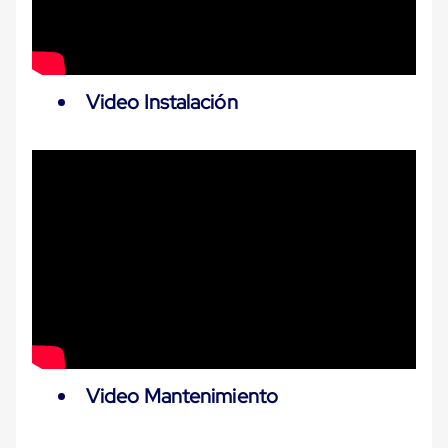
Cinta
de
Aislar
Cinta
de
Video Instalación
Aluminio
Cinta
de
Papel
Cinta
de
Seguridad
Masking
Tape
Cinta
Adhesiva
Transparente
y
Canela
Cinta
Flejadora
Video Mantenimiento
Cinta
Tipo
Diurex