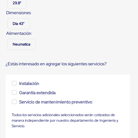
Ultima
29.8"
Milla
Dimensiones
Anti-
Robo
Hormiga
Dia 43"
Estanterías
Alimentación
Móviles
MRO
Neumatica
Distribución
Equipos
Móviles
Diablitos
¿Estás interesado en agregar los siguientes servicios?
de
carga
Empaque
Instalación
y
Embalaje
Garantía extendida
Playo
Emplaye
Servicio de mantenimiento preventivo
Stretch
Film
Todos los servicios adicionales seleccionados serán cotizados de
Automatico
manera independiente por nuestro departamento de Ingeniería y
Emplaye
Servicio.
Manual
Plastico