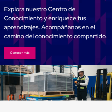
Monofilamento
Circular
Explora nuestro Centro de
Monofilamento
Costura
Conocimiento y enriquece tus
L
Para
aprendizajes. Acompáñanos en el
Envasado
Etiquetas
camino del conocimiento compartido
y
Ribbons
Etiquetas
Ribbons
Conocer más
Máquinas
de
emplaye
Dispensadores
de
Playo
Manual
Máquinas
emplayadoras
Máquinas
para
playo
automáticas