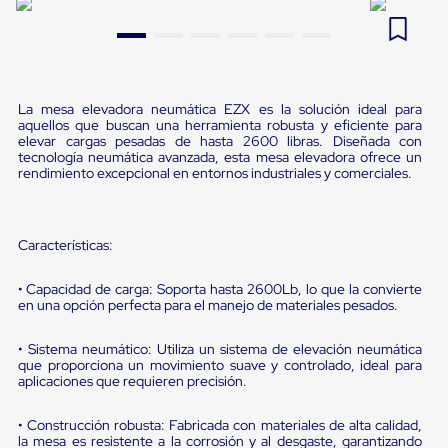
Pestañas
9
.
flejadora
de
Borde
10
.
slip sheet
de
andén
Pestañas
La mesa elevadora neumática EZX es la solución ideal para
de
aquellos que buscan una herramienta robusta y eficiente para
elevar cargas pesadas de hasta 2600 libras. Diseñada con
Borde
tecnología neumática avanzada, esta mesa elevadora ofrece un
de
rendimiento excepcional en entornos industriales y comerciales.
andén
Mecánicas
Pestañas
de
Características:
Borde
de
andén
• Capacidad de carga: Soporta hasta 2600Lb, lo que la convierte
Hidráulicas
en una opción perfecta para el manejo de materiales pesados.
Rampas
de
• Sistema neumático: Utiliza un sistema de elevación neumática
patio
que proporciona un movimiento suave y controlado, ideal para
portátiles
aplicaciones que requieren precisión.
Rampas
de
• Construcción robusta: Fabricada con materiales de alta calidad,
patio
la mesa es resistente a la corrosión y al desgaste, garantizando