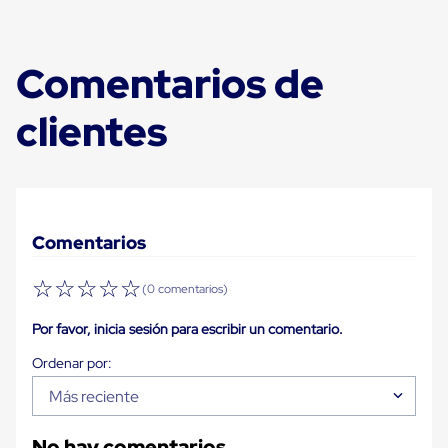
Despachador
de
Cinta
Fleje
Comentarios de
Fleje
Plástico
PP
clientes
(Polipropileno)
Fleje
Plástico
PET
(Polyester)
Fleje
de
Comentarios
Acero
Sellos
☆
☆
☆
☆
☆
para
(0 comentarios)
Fleje
Bolsas
Por favor, inicia sesión para escribir un comentario.
de
aire
Bolsas
Más reciente
de
Aire
Papel
No hay comentarios.