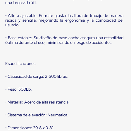
portátiles
una larga vida útil.
de
Cargas
• Altura ajustable: Permite ajustar la altura de trabajo de manera
Convencionales
rápida y sencilla, mejorando la ergonomía y la comodidad del
Sellos
usuario.
para
Puertas
de
• Base estable: Su diseño de base ancha asegura una estabilidad
andén
óptima durante el uso, minimizando el riesgo de accidentes.
Sellos
de
Cabezal
Fijo
Especificaciones:
Sellos
de
• Capacidad de carga: 2,600 libras.
Cabezal
Colgante
• Peso: 500Lb.
Cortina
Retenedores
de
• Material: Acero de alta resistencia.
andén
Retenedores
• Sistema de elevación: Neumática.
de
andén
con
• Dimensiones: 29.8 x 9.8".