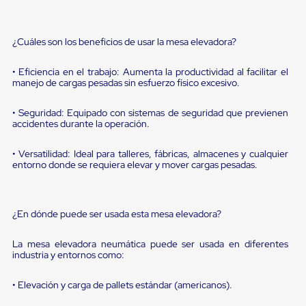
sistema
de
retención
de
¿Cuáles son los beneficios de usar la mesa elevadora?
ruedas
Retenedores
• Eficiencia en el trabajo: Aumenta la productividad al facilitar el
de
manejo de cargas pesadas sin esfuerzo físico excesivo.
andén
Automáticos
Retenedores
• Seguridad: Equipado con sistemas de seguridad que previenen
accidentes durante la operación.
de
Andén
Multi
• Versatilidad: Ideal para talleres, fábricas, almacenes y cualquier
Transportes
entorno donde se requiera elevar y mover cargas pesadas.
Controles
de
Muelle/Andén
Controles
¿En dónde puede ser usada esta mesa elevadora?
de
Muelle/Andén
La mesa elevadora neumática puede ser usada en diferentes
Básico
industria y entornos como:
Controles
de
Muelle/Andén
• Elevación y carga de pallets estándar (americanos).
Integral