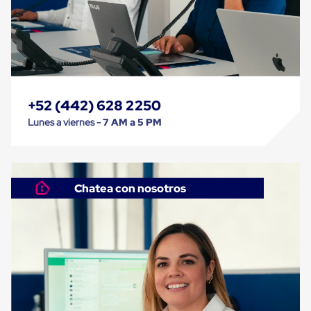
Soluciones
de
sujeción
de
carga
Fleje
compuesto
de
+52 (442) 628 2250
alta
resistencia
Lunes a viernes -
7 AM a 5 PM
Fleje
de
cordón
de
poliéster
Chatea con nosotros
fusionado
Fleje
de
poliéster
tejido
de
alta
resistencia
Gancho
para