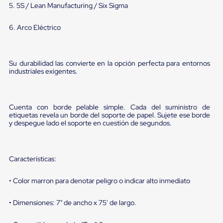
portátiles
5. 5S / Lean Manufacturing / Six Sigma
de
Cargas
Convencionales
6. Arco Eléctrico
Sellos
para
Puertas
de
Su durabilidad las convierte en la opción perfecta para entornos
industriales exigentes.
andén
Sellos
de
Cabezal
Cuenta con borde pelable simple. Cada del suministro de
Fijo
etiquetas revela un borde del soporte de papel. Sujete ese borde
Sellos
y despegue lado el soporte en cuestión de segundos.
de
Cabezal
Colgante
Cortina
Características:
Retenedores
de
andén
• Color marron para denotar peligro o indicar alto inmediato
Retenedores
de
• Dimensiones: 7" de ancho x 75' de largo.
andén
con