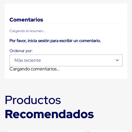
Plastico
Tarimas
de
Plastico
Comentarios
para
Buenas
Cargando el resumen…
Prácticas
de
Por favor, inicia sesión para escribir un comentario.
Manufactura
Tarimas
de
Más reciente
Plastico
para
Cargando comentarios…
Exportación
Tarimas
de
Plastico
Rackeables
Productos
Tarimas
de
Recomendados
Plastico
Multiusos
Esquineros
Angulos
de