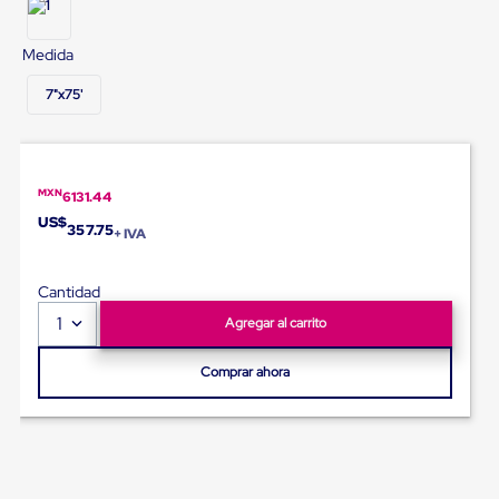
Diablito
de
carga
Medida
Diablito
eléctrico
7"x75'
Diablito
manual
Plataformas
de
carga
MXN
6131.44
Jaulas
US$
de
357.75
+ IVA
Distribución
Ultima
Milla
Cantidad
Dollies
1
Agregar al carrito
para
Charolas
Plásticas
Comprar ahora
Contenedores
Metálicos
Colapsables
Jaulas
de
Distribución