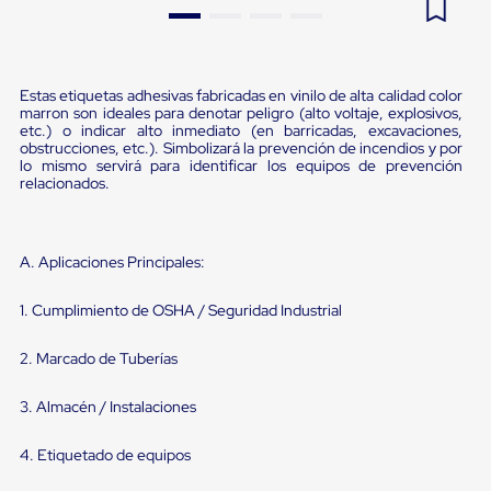
Pestañas
9
.
flejadora
de
Borde
10
.
slip sheet
de
Estas etiquetas adhesivas fabricadas en vinilo de alta calidad color
andén
marron son ideales para denotar peligro (alto voltaje, explosivos,
Pestañas
etc.) o indicar alto inmediato (en barricadas, excavaciones,
de
obstrucciones, etc.). Simbolizará la prevención de incendios y por
Borde
lo mismo servirá para identificar los equipos de prevención
de
relacionados.
andén
Mecánicas
Pestañas
de
A. Aplicaciones Principales:
Borde
de
1. Cumplimiento de OSHA / Seguridad Industrial
andén
Hidráulicas
Rampas
2. Marcado de Tuberías
de
patio
3. Almacén / Instalaciones
portátiles
Rampas
de
4. Etiquetado de equipos
patio