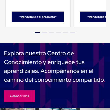
Carton
Corrugado
Freezer
Spacers
"Ver detalle del producto"
"Ver detalle de
Separador
para
Congelación
Estandar
Separador
para
Congelación
Explora nuestro Centro de
Ultra
Flujo
Conocimiento y enriquece tus
Cintas
protectoras
aprendizajes. Acompáñanos en el
Cintas
adhesivas
camino del conocimiento compartido
Cinta
de
Tela
Cinta
para
Conocer más
Ductos
y
Tuberias