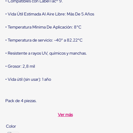
sistema
• Compatibles con LabelTac® 9.
de
retención
• Vida Útil Estimada Al Aire Libre: Más De 5 Años
de
ruedas
• Temperatura Mínima De Aplicación: 8°C
Retenedores
de
andén
• Temperatura de servicio: -40° a 82.22°C
Automáticos
Retenedores
• Resistente a rayos UV, químicos y manchas.
de
Andén
Multi
• Grosor: 2,8 mil
Transportes
Controles
• Vida útil (sin usar): 1 año
de
Muelle/Andén
Controles
de
Pack de 4 piezas.
Muelle/Andén
Básico
Controles
Ver más
de
Muelle/Andén
Color
Integral