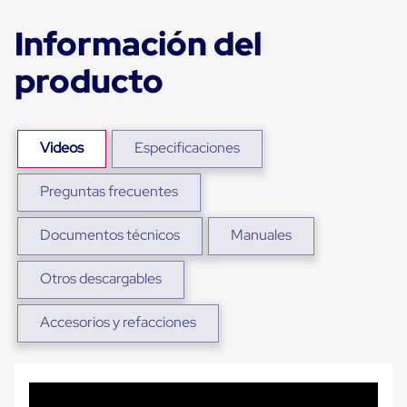
Ultima
Milla
Información del
Anti-
Robo
producto
Hormiga
Estanterías
Móviles
MRO
Distribución
Videos
Especificaciones
Equipos
Móviles
Diablitos
Preguntas frecuentes
de
carga
Documentos técnicos
Manuales
Empaque
y
Embalaje
Otros descargables
Playo
Emplaye
Stretch
Accesorios y refacciones
Film
Automatico
Emplaye
Manual
Plastico