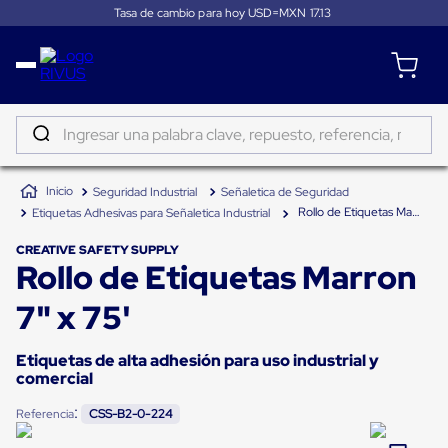
Tasa de cambio para hoy USD=MXN
17.13
Distribución
Puertas
de
Ingresar una palabra clave, repuesto, referencia, marca...
andén
Rampas
TÉRMINOS MÁS BUSCADOS
Niveladoras
Seguridad Industrial
Señaletica de Seguridad
de
1
.
patin
andén
Rollo de Etiquetas Marron 7" x 75'
Etiquetas Adhesivas para Señaletica Industrial
2
.
tambos
Rampas
niveladoras
CREATIVE SAFETY SUPPLY
3
.
taylor dunn
Rollo de Etiquetas Marron
de
andén
4
.
proyector
hidráulicas
7" x 75'
Rampas
5
.
termograficador
niveladoras
neumáticas
Etiquetas de alta adhesión para uso industrial y
6
.
fleje
Rampas
comercial
niveladoras
7
.
monitor 7
de
:
Referencia
CSS-B2-0-224
andén
8
.
emplayadora plato giratorio
mecánicas