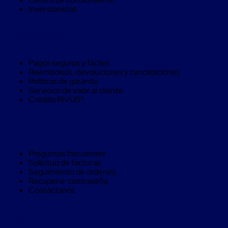
Máquinas
Inversionistas
de
Plato
Giratorio
Compra Seguro
para
Película
Automática
Pagos seguros y fáciles
Máquina
Reembolsos, devoluciones y cancelaciones
de
Políticas de garantía
Brazo
Servicios de valor al cliente
Giratorio
Crédito RIVUS®
para
Película
Automática
Ayuda
Robots
de
emplayes
Preguntas frecuentes
Robots
Solicitud de facturas
de
Seguimiento de ordenes
emplayes
Recuperar contraseña
Automáticos
Contáctanos
Robots
de
emplayes
Legal
móvil