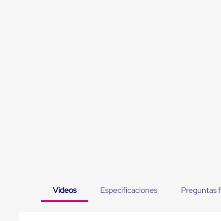
Jaulas
de
Distribución
Ultima
Milla
Anti-
Robo
Hormiga
Estanterías
Móviles
MRO
Distribución
Equipos
Móviles
Diablitos
de
carga
Empaque
y
Embalaje
Playo
Emplaye
Videos
Especificaciones
Preguntas 
Stretch
Film
Automatico