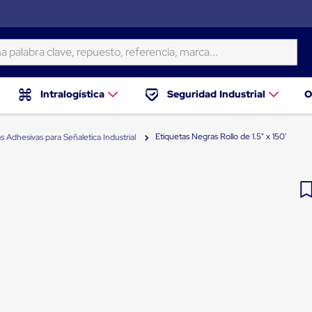
ra clave, repuesto, referencia, marca...
Intralogística
Seguridad Industrial
O
Etiquetas Negras Rollo de 1.5" x 150'
s Adhesivas para Señaletica Industrial