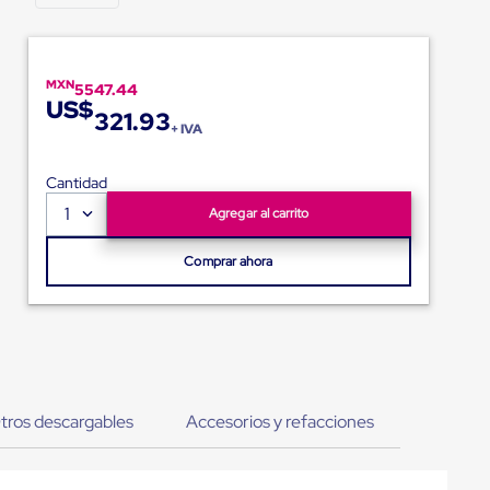
MXN
5547.44
US$
321.93
+ IVA
Cantidad
1
Agregar al carrito
Comprar ahora
tros descargables
Accesorios y refacciones