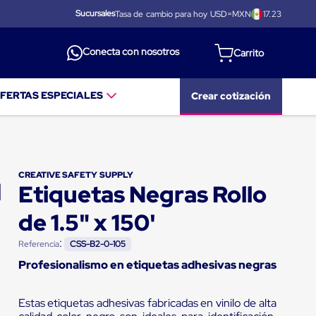
Sucursales
Tasa de cambio para hoy USD=MXN
17.23
Conecta con nosotros
FERTAS ESPECIALES
Crear cotización
CREATIVE SAFETY SUPPLY
Etiquetas Negras Rollo
de 1.5" x 150'
:
Referencia
CSS-B2-0-105
Profesionalismo en etiquetas adhesivas negras
Estas etiquetas adhesivas fabricadas en vinilo de alta