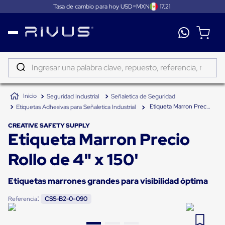
Tasa de cambio para hoy USD=MXN
17.21
Distribución
Puertas
de
Ingresar una palabra clave, repuesto, referencia, marca...
andén
Rampas
TÉRMINOS MÁS BUSCADOS
Niveladoras
Seguridad Industrial
Señaletica de Seguridad
de
1
.
patin
andén
Etiqueta Marron Precio Rollo de 4" x 150'
Etiquetas Adhesivas para Señaletica Industrial
2
.
tambos
Rampas
niveladoras
CREATIVE SAFETY SUPPLY
3
.
taylor dunn
Etiqueta Marron Precio
de
andén
4
.
proyector
hidráulicas
Rollo de 4" x 150'
Rampas
5
.
termograficador
niveladoras
neumáticas
Etiquetas marrones grandes para visibilidad óptima
6
.
fleje
Rampas
niveladoras
:
Referencia
CSS-B2-0-090
7
.
monitor 7
de
andén
8
.
emplayadora plato giratorio
mecánicas