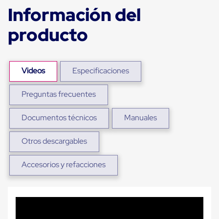
Ultima
Información del
Milla
Anti-
producto
Robo
Hormiga
Estanterías
Móviles
MRO
Videos
Especificaciones
Distribución
Equipos
Móviles
Preguntas frecuentes
Diablitos
de
Documentos técnicos
Manuales
carga
Empaque
y
Otros descargables
Embalaje
Playo
Emplaye
Accesorios y refacciones
Stretch
Film
Automatico
Emplaye
Manual
Plastico