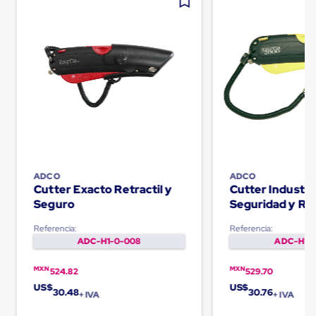
Carton
Plastico
Esquineros
de
Carton
Esquineros
Plasticos
Soluciones
de
Embalaje
Tiersheet
Layer
Pad
Plastico
ADCO
ADCO
Laminas
Cutter Exacto Retractil y
Cutter Industri
de
Seguro
Seguridad y Ret
Carton
Tiersheet
Referencia:
Referencia:
Hojas
ADC-H1-0-008
ADC-H1-0
de
Carton
MXN
MXN
524.82
529.70
Anti
Deslizamiento
US$
US$
30.48
30.76
+ IVA
+ IVA
Separador
de