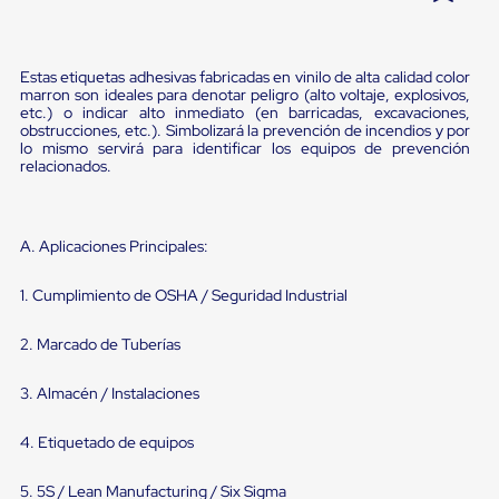
Pestañas
9
.
flejadora
de
Borde
10
.
slip sheet
Estas etiquetas adhesivas fabricadas en vinilo de alta calidad color
de
marron son ideales para denotar peligro (alto voltaje, explosivos,
andén
etc.) o indicar alto inmediato (en barricadas, excavaciones,
Pestañas
obstrucciones, etc.). Simbolizará la prevención de incendios y por
de
lo mismo servirá para identificar los equipos de prevención
Borde
relacionados.
de
andén
Mecánicas
Pestañas
A. Aplicaciones Principales:
de
Borde
1. Cumplimiento de OSHA / Seguridad Industrial
de
andén
Hidráulicas
2. Marcado de Tuberías
Rampas
de
3. Almacén / Instalaciones
patio
portátiles
Rampas
4. Etiquetado de equipos
de
patio
5. 5S / Lean Manufacturing / Six Sigma