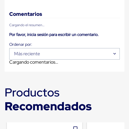
Plastico
Tarimas
de
Comentarios
Plastico
para
Cargando el resumen…
Buenas
Prácticas
Por favor, inicia sesión para escribir un comentario.
de
Manufactura
Tarimas
Más reciente
de
Plastico
Cargando comentarios…
para
Exportación
Tarimas
de
Plastico
Productos
Rackeables
Tarimas
Recomendados
de
Plastico
Multiusos
Esquineros
Angulos
de