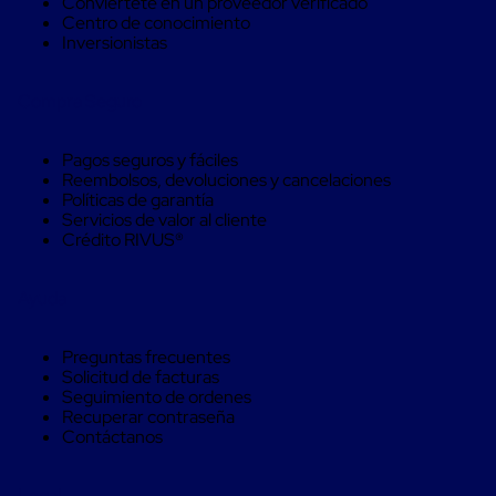
Conviértete en un proveedor verificado
Máquinas
Centro de conocimiento
de
Inversionistas
Plato
Giratorio
para
Compra Seguro
Película
Automática
Máquina
Pagos seguros y fáciles
de
Reembolsos, devoluciones y cancelaciones
Brazo
Políticas de garantía
Giratorio
Servicios de valor al cliente
para
Crédito RIVUS®
Película
Automática
Robots
Ayuda
de
emplayes
Robots
Preguntas frecuentes
de
Solicitud de facturas
emplayes
Seguimiento de ordenes
Automáticos
Recuperar contraseña
Robots
Contáctanos
de
emplayes
móvil
Legal