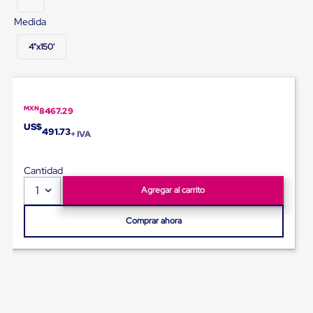
Diablito
de
Medida
carga
Diablito
4"x150'
eléctrico
Diablito
manual
Plataformas
de
MXN
8467.29
carga
US$
Jaulas
491.73
+ IVA
de
Distribución
Ultima
Cantidad
Milla
1
Agregar al carrito
Dollies
para
Charolas
Comprar ahora
Plásticas
Contenedores
Metálicos
Colapsables
Jaulas
de
Distribución