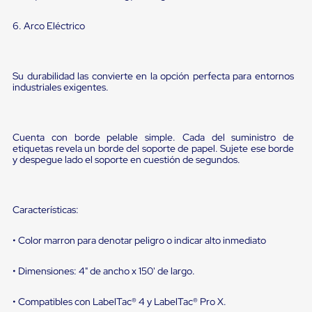
portátiles
de
Cargas
6. Arco Eléctrico
Convencionales
Sellos
para
Puertas
Su durabilidad las convierte en la opción perfecta para entornos
industriales exigentes.
de
andén
Sellos
de
Cuenta con borde pelable simple. Cada del suministro de
Cabezal
etiquetas revela un borde del soporte de papel. Sujete ese borde
Fijo
y despegue lado el soporte en cuestión de segundos.
Sellos
de
Cabezal
Colgante
Características:
Cortina
Retenedores
de
• Color marron para denotar peligro o indicar alto inmediato
andén
Retenedores
• Dimensiones: 4" de ancho x 150' de largo.
de
andén
con
• Compatibles con LabelTac® 4 y LabelTac® Pro X.