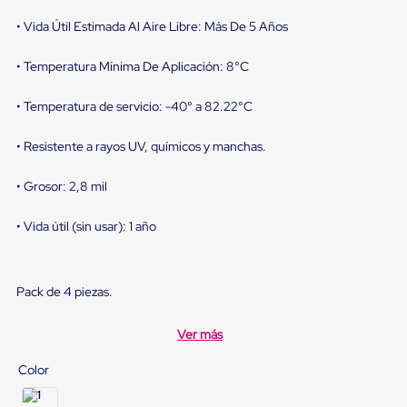
sistema
de
• Vida Útil Estimada Al Aire Libre: Más De 5 Años
retención
de
• Temperatura Mínima De Aplicación: 8°C
ruedas
Retenedores
de
• Temperatura de servicio: -40° a 82.22°C
andén
Automáticos
• Resistente a rayos UV, químicos y manchas.
Retenedores
de
Andén
• Grosor: 2,8 mil
Multi
Transportes
• Vida útil (sin usar): 1 año
Controles
de
Muelle/Andén
Controles
Pack de 4 piezas.
de
Muelle/Andén
Básico
Ver más
Controles
de
Color
Muelle/Andén
Integral