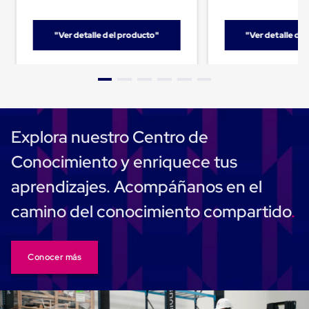
Carton
Corrugado
Freezer
"Ver detalle del producto"
"Ver detalle de
Spacers
Separador
para
Congelación
Estandar
Separador
para
Explora nuestro Centro de
Congelación
Ultra
Conocimiento y enriquece tus
Flujo
Cintas
aprendizajes. Acompáñanos en el
protectoras
Cintas
camino del conocimiento compartido
adhesivas
Cinta
de
Tela
Cinta
Conocer más
para
Ductos
y
Tuberias