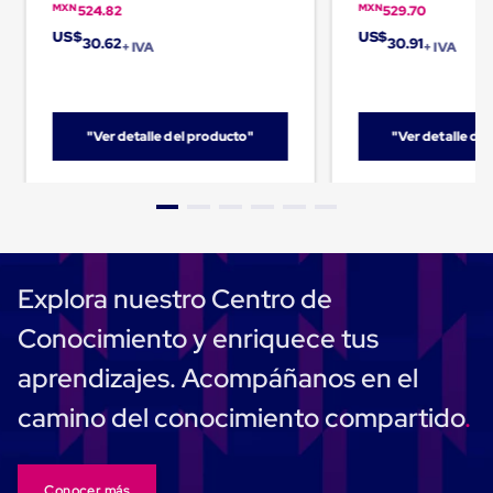
MXN
MXN
524.82
529.70
Cinta
de
US$
US$
30.62
30.91
+ IVA
+ IVA
Aislar
Cinta
de
Aluminio
Cinta
"Ver detalle del producto"
"Ver detalle de
de
Papel
Cinta
de
Seguridad
Masking
Tape
Explora nuestro Centro de
Cinta
Adhesiva
Conocimiento y enriquece tus
Transparente
y
aprendizajes. Acompáñanos en el
Canela
Cinta
camino del conocimiento compartido
Flejadora
Cinta
Tipo
Diurex
Conocer más