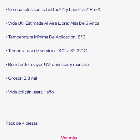
Diablito
de
• Compatibles con LabelTac® 4 y LabelTac® Pro X.
carga
Diablito
• Vida Útil Estimada Al Aire Libre: Más De 5 Años
eléctrico
Diablito
manual
• Temperatura Mínima De Aplicación: 8°C
Plataformas
de
• Temperatura de servicio: -40° a 82.22°C
carga
Jaulas
de
• Resistente a rayos UV, químicos y manchas.
Distribución
Ultima
• Grosor: 2,8 mil
Milla
Dollies
para
• Vida útil (sin usar): 1 año
Charolas
Plásticas
Contenedores
Metálicos
Colapsables
Pack de 4 piezas.
Jaulas
de
Distribución
Ver más