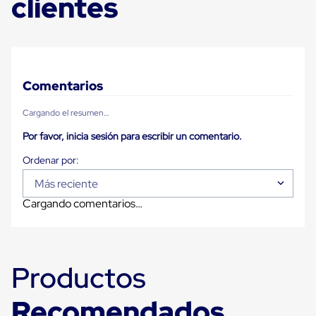
clientes
Carton
Plastico
Esquineros
de
Carton
Esquineros
Comentarios
Plasticos
Soluciones
de
Cargando el resumen…
Embalaje
Tiersheet
Por favor, inicia sesión para escribir un comentario.
Layer
Pad
Plastico
Más reciente
Laminas
de
Cargando comentarios…
Carton
Tiersheet
Hojas
de
Carton
Productos
Anti
Deslizamiento
Recomendados
Separador
de