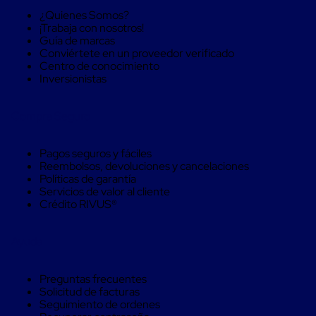
Soluciones
¿Quienes Somos?
de
¡Trabaja con nosotros!
sujeción
Guía de marcas
de
Conviértete en un proveedor verificado
carga
Centro de conocimiento
Fleje
Inversionistas
compuesto
de
alta
Compra Seguro
resistencia
Fleje
de
Pagos seguros y fáciles
cordón
Reembolsos, devoluciones y cancelaciones
de
Políticas de garantía
poliéster
Servicios de valor al cliente
fusionado
Crédito RIVUS®
Fleje
de
poliéster
Ayuda
tejido
de
alta
Preguntas frecuentes
resistencia
Solicitud de facturas
Gancho
Seguimiento de ordenes
para