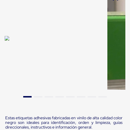
Pestañas
9
.
flejadora
de
Borde
10
.
cámara cph
de
andén
Pestañas
de
Borde
de
andén
Mecánicas
Pestañas
de
Borde
de
andén
Hidráulicas
Rampas
de
patio
portátiles
Rampas
Estas etiquetas adhesivas fabricadas en vinilo de alta calidad color
de
negro son ideales para identificación, orden y limpieza, guías
patio
direccionales, instructivos e información general.