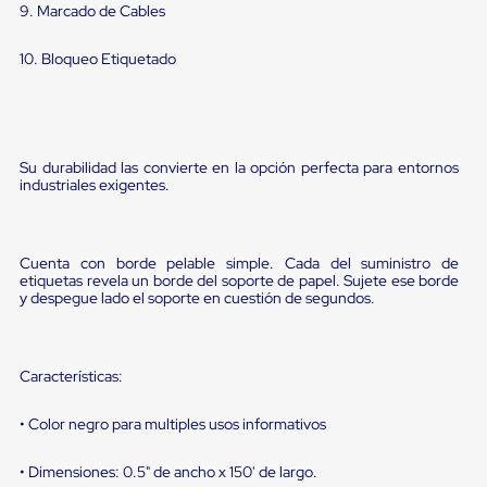
sistema
9. Marcado de Cables
de
retención
10. Bloqueo Etiquetado
de
ruedas
Retenedores
de
andén
Automáticos
Su durabilidad las convierte en la opción perfecta para entornos
Retenedores
industriales exigentes.
de
Andén
Multi
Transportes
Cuenta con borde pelable simple. Cada del suministro de
Controles
etiquetas revela un borde del soporte de papel. Sujete ese borde
de
y despegue lado el soporte en cuestión de segundos.
Muelle/Andén
Controles
de
Muelle/Andén
Características:
Básico
Controles
• Color negro para multiples usos informativos
de
Muelle/Andén
Integral
• Dimensiones: 0.5" de ancho x 150' de largo.