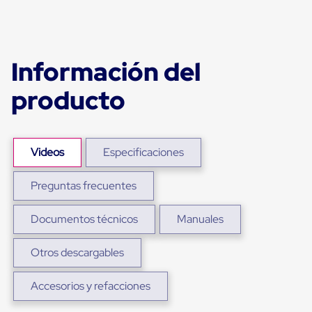
para
Emplayar
Preestirado
Pelicula
Plastica
Información del
Stretch
Hood
producto
Manejo
de
carga
sin
tarimas
Videos
Especificaciones
Slip
Sheet
Slip
Preguntas frecuentes
Sheet
de
Documentos técnicos
Manuales
Plastico
Slip
Sheet
Otros descargables
de
Carton
Tarimas
Accesorios y refacciones
Tarimas
de