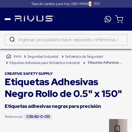
Tasa de cambio para hoy USD=MXN
17.13
Distribución
Puertas
de
Ingresar una palabra clave, repuesto, referencia, marca...
andén
Rampas
TÉRMINOS MÁS BUSCADOS
Niveladoras
Seguridad Industrial
Señaletica de Seguridad
de
1
.
patin
andén
Etiquetas Adhesivas Negro Rollo de 0.5" x 150"
Etiquetas Adhesivas para Señaletica Industrial
2
.
tambos
Rampas
niveladoras
CREATIVE SAFETY SUPPLY
3
.
taylor dunn
Etiquetas Adhesivas
de
andén
4
.
proyector
hidráulicas
Negro Rollo de 0.5" x 150"
Rampas
5
.
termograficador
niveladoras
neumáticas
Etiquetas adhesivas negras para precisión
6
.
monitor 7
Rampas
niveladoras
:
Referencia
CSS-B2-0-013
7
.
fleje
de
andén
8
.
emplayadora plato giratorio
mecánicas