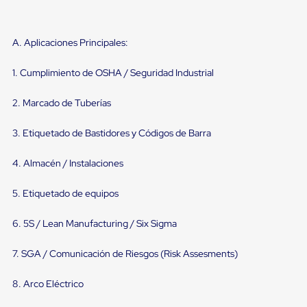
portátiles
de
Cargas
Convencionales
A. Aplicaciones Principales:
Sellos
para
1. Cumplimiento de OSHA / Seguridad Industrial
Puertas
de
andén
2. Marcado de Tuberías
Sellos
de
3. Etiquetado de Bastidores y Códigos de Barra
Cabezal
Fijo
Sellos
4. Almacén / Instalaciones
de
Cabezal
5. Etiquetado de equipos
Colgante
Cortina
Retenedores
6. 5S / Lean Manufacturing / Six Sigma
de
andén
7. SGA / Comunicación de Riesgos (Risk Assesments)
Retenedores
de
andén
8. Arco Eléctrico
con