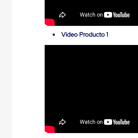
Jaulas
de
Distribución
Ultima
Milla
Anti-
Video Producto 1
Robo
Hormiga
Estanterías
Móviles
MRO
Distribución
Equipos
Móviles
Diablitos
de
carga
Empaque
y
Embalaje
Playo
Emplaye
Stretch
Film
Automatico