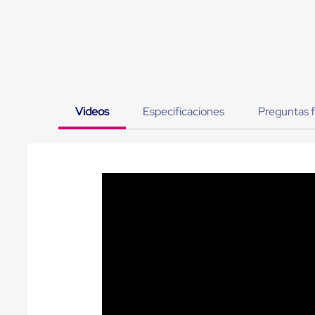
Muelle/Andén
Integral
Diablito
de
carga
Diablito
eléctrico
Diablito
Videos
Especificaciones
Preguntas 
manual
Plataformas
de
carga
Jaulas
de
Distribución
Ultima
Milla
Dollies
para
Charolas
Plásticas
Contenedores
Metálicos
Colapsables